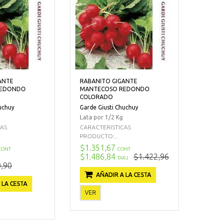
ANTE
RABANITO GIGANTE
REDONDO
MANTECOSO REDONDO
COLORADO
uchuy
Garde Giusti Chuchuy
Lata por 1/2 Kg
CAS
CARACTERISTICAS
PRODUCTO:...
$1.351,67
CONT
CONT
$1.486,84
$1.422,96
TARJ
,90
AÑADIR A LA CESTA
 LA CESTA
VER