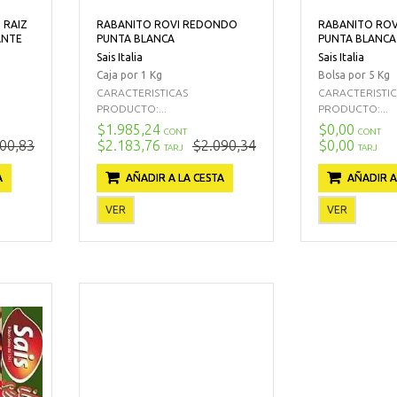
 RAIZ
RABANITO ROVI REDONDO
RABANITO RO
ANTE
PUNTA BLANCA
PUNTA BLANCA
Sais Italia
Sais Italia
Caja por 1 Kg
Bolsa por 5 Kg
CARACTERISTICAS
CARACTERISTI
PRODUCTO:...
PRODUCTO:...
$1.985,24
$0,00
CONT
CONT
00,83
$2.183,76
$2.090,34
$0,00
TARJ
TARJ
A
AÑADIR A LA CESTA
AÑADIR A
VER
VER