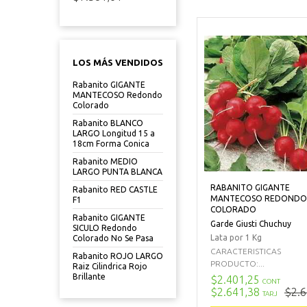
LOS MÁS VENDIDOS
Rabanito GIGANTE
MANTECOSO Redondo
Colorado
Rabanito BLANCO
LARGO Longitud 15 a
18cm Forma Conica
Rabanito MEDIO
LARGO PUNTA BLANCA
RABANITO GIGANTE
Rabanito RED CASTLE
MANTECOSO REDONDO
F1
COLORADO
Rabanito GIGANTE
Garde Giusti Chuchuy
SICULO Redondo
Lata por 1 Kg
Colorado No Se Pasa
CARACTERISTICAS
Rabanito ROJO LARGO
PRODUCTO:...
Raiz Cilindrica Rojo
Brillante
$2.401,25
CONT
$2.641,38
$2.6
TARJ