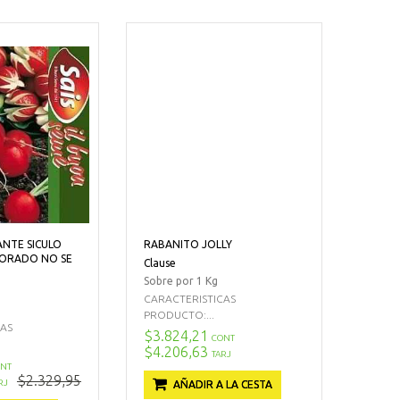
ANTE SICULO
RABANITO JOLLY
ORADO NO SE
Clause
Sobre por 1 Kg
CARACTERISTICAS
PRODUCTO:...
CAS
$3.824,21
CONT
$4.206,63
TARJ
NT
$2.329,95
RJ
AÑADIR A LA CESTA