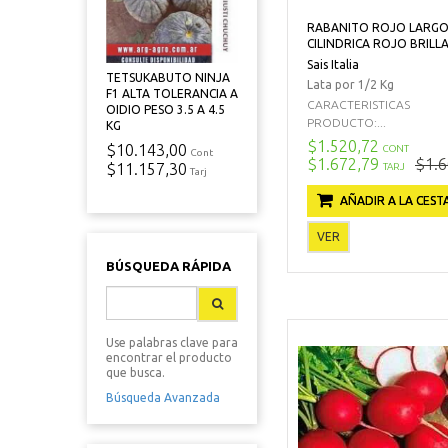
RABANITO ROJO LARGO
CILINDRICA ROJO BRILL
Sais Italia
TETSUKABUTO NINJA
Lata por 1/2 Kg
F1 ALTA TOLERANCIA A
CARACTERISTICAS
OIDIO PESO 3.5 A 4.5
PRODUCTO:...
KG
$1.520,72
$10.143,00
CONT
Cont
$1.672,79
$1.6
$11.157,30
TARJ
Tarj
AÑADIR A LA CEST
VER
BÚSQUEDA RÁPIDA
Use palabras clave para
encontrar el producto
que busca.
Búsqueda Avanzada