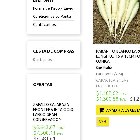
La Empresa
Forma de Pago y Envío
Condiciones de Venta
Contáctenos
CESTA DE COMPRAS
RABANITO BLANCO LA
LONGITUD 15 A 18CM F
0 artículos
CONICA
Sais Italia
Lata por 1/2 Kg
CARACTERISTICAS
OFERTAS
PRODUCTO:...
$1.182,62
CONT
$1.300,88
$1.2
TARJ
ZAPALLO CALABAZA
FRONTERA INTA CICLO
AÑADIR A LA CEST
LARGO GRAN
CONSERVACION
VER
$6.643,67
CONT
$7.308,11
TARJ
$7.381,61