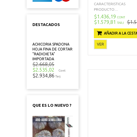
CARACTERISTICAS
PRODUCTO:...
$1.436,19
CONT
$1.579,81
$1.5
TARJ
DESTACADOS
AÑADIR A LA CEST
VER
ACHICORIA SPADONA
HOJA FINA DE CORTAR
"RADICHETA"
IMPORTADA
$2.668,05
$2.535,02
Cont
$2.934,86
Tarj
QUE ES LO NUEVO ?