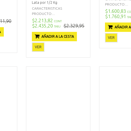
Lata por 1/2 Kg
PRODUCTO:...
CARACTERISTICAS
$1.600,83
CO
PRODUCTO:...
$1.760,91
TA
$2.213,82
11,90
CONT
$2.435,20
$2.329,95
TARJ
AÑADIR A
A
AÑADIR A LA CESTA
VER
VER