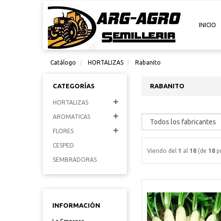
INICIO
Catálogo
HORTALIZAS
Rabanito
CATEGORÍAS
RABANITO
HORTALIZAS
AROMATICAS
FLORES
CESPED
Viendo del
1
al
18
(de
18
p
SEMBRADORAS
INFORMACIÓN