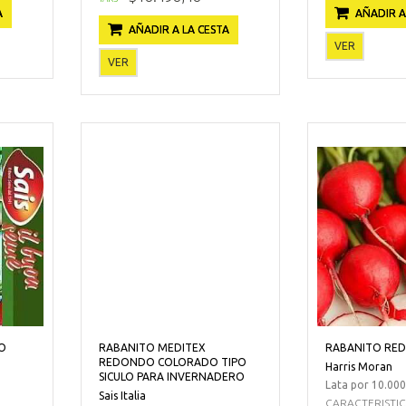
A
AÑADIR A
AÑADIR A LA CESTA
VER
VER
O
RABANITO MEDITEX
RABANITO RED 
REDONDO COLORADO TIPO
Harris Moran
SICULO PARA INVERNADERO
Lata por 10.000
Sais Italia
CARACTERISTI