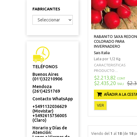
FABRICANTES
RABANITO SAXA REDO
COLORADO PARA
INVERNADERO
Sais Italia
Lata por 1/2 Kg
CARACTERISTICAS
TELÉFONOS
PRODUCTO:...
Buenos Aires
$2.213,82
(011)32210906
CONT
$2.435,20
$2.3
TARJ
Mendoza
(261)4251769
AÑADIR A LA CEST
Contacto WhatsApp
VER
+5491132036629
(Movistar)
+5492615756005
(Claro)
Horario y Días de
Atención:
Viendo del
1
al
18
(de
18
p