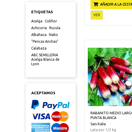
AÑADIR A LA CEST
ETIQUETAS
VER
Acelga
Coliflor
Achicoria
Rucula
Albahaca
Nabo
"Pencas Anchas"
Calabaza
ABC SEMILLERIA
Acelga Blanca de
Lyon
ACEPTAMOS
RABANITO MEDIO LARG
PUNTA BLANCA
Sais Italia
Lata por 1/2 Kg