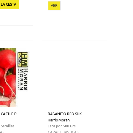
 LA CESTA
VER
CASTLE F1
RABANITO RED SILK
Harris Moran
 Semillas
Lata por 500 Grs
CAS
CARACTERISTICAS