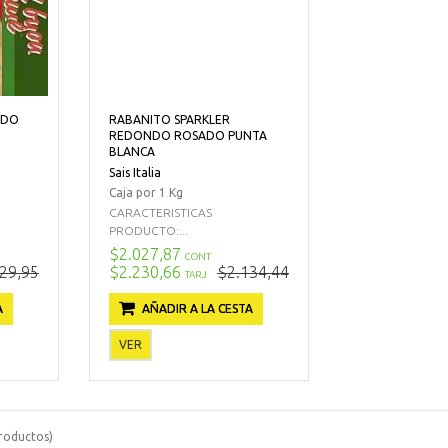
NDO
RABANITO SPARKLER
REDONDO ROSADO PUNTA
BLANCA
Sais Italia
Caja por 1 Kg
CARACTERISTICAS
PRODUCTO:...
$2.027,87
CONT
29,95
$2.230,66
$2.134,44
TARJ
A
AÑADIR A LA CESTA
VER
roductos)