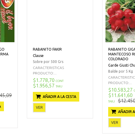
RGO
RABANITO FAKIR
RABANITO GIG
ORMA
MANTECOSO 
Clause
COLORADO
Sobre por 500 Grs
Garde Giusti Ch
CARACTERISTICAS
Balde por 5 Kg
PRODUCTO:...
CARACTERISTI
$1.778,70
CONT
PRODUCTO:...
$1.956,57
TARJ
$10.583,27
45,09
$11.641,60
AÑADIR A LA CESTA
$12.450
TARJ
A
VER
AÑADIR A
VER