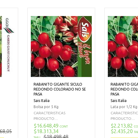
RABANITO GIGANTE SICULO
RABANITO GIG
REDONDO COLORADO NO SE
REDONDO COL
PASA
PASA
Sais Italia
Sais Italia
Bolsa por 5 Kg
Lata por 1/2 Kg
CARACTERISTICAS
CARACTERISTI
PRODUCTO:...
PRODUCTO:...
$16.648,49
$2.213,82
CONT
CO
68,05
$18.313,34
$2.435,20
TA
$18.498,48
TARJ