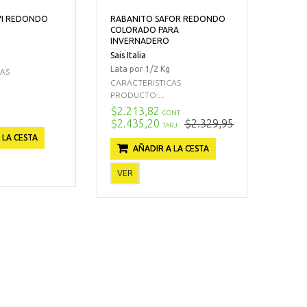
VI REDONDO
RABANITO SAFOR REDONDO
COLORADO PARA
INVERNADERO
Sais Italia
Lata por 1/2 Kg
CAS
CARACTERISTICAS
PRODUCTO:...
$2.213,82
CONT
$2.435,20
$2.329,95
TARJ
 LA CESTA
AÑADIR A LA CESTA
VER