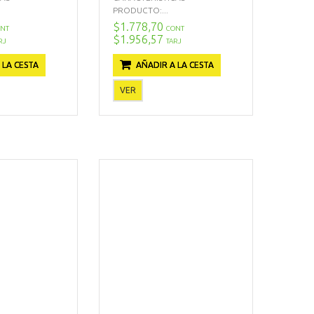
PRODUCTO:...
$1.778,70
NT
CONT
$1.956,57
RJ
TARJ
 LA CESTA
AÑADIR A LA CESTA
VER