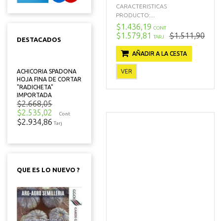
CARACTERISTICAS
PRODUCTO:...
$1.436,19
CONT
$1.579,81
$1.511,90
TARJ
DESTACADOS
AÑADIR A LA CESTA
VER
ACHICORIA SPADONA
HOJA FINA DE CORTAR
"RADICHETA"
IMPORTADA
$2.668,05
$2.535,02
Cont
$2.934,86
Tarj
QUE ES LO NUEVO ?