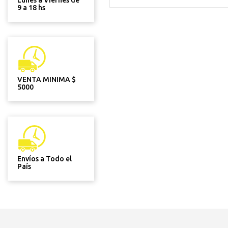
Lunes a Viernes de
9 a 18 hs
VENTA MINIMA $
5000
Envíos a Todo el
País