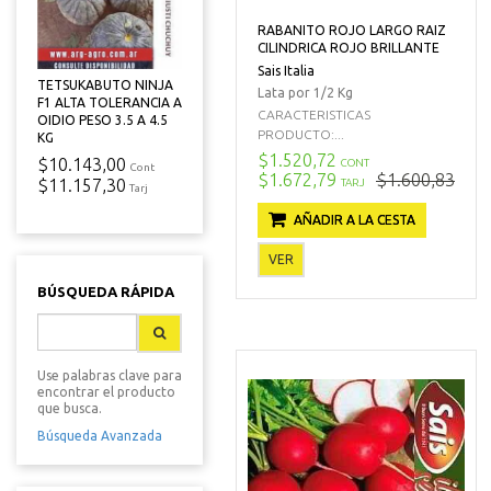
RABANITO ROJO LARGO RAIZ
CILINDRICA ROJO BRILLANTE
Sais Italia
TETSUKABUTO NINJA
Lata por 1/2 Kg
F1 ALTA TOLERANCIA A
CARACTERISTICAS
OIDIO PESO 3.5 A 4.5
PRODUCTO:...
KG
$1.520,72
$10.143,00
CONT
Cont
$1.672,79
$1.600,83
$11.157,30
TARJ
Tarj
AÑADIR A LA CESTA
VER
BÚSQUEDA RÁPIDA
Use palabras clave para
encontrar el producto
que busca.
Búsqueda Avanzada