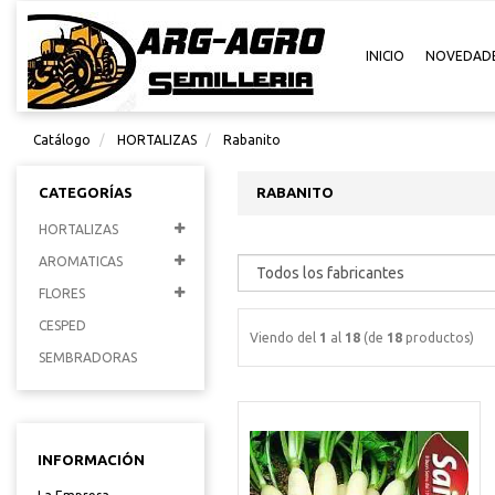
INICIO
NOVEDAD
Catálogo
HORTALIZAS
Rabanito
CATEGORÍAS
RABANITO
HORTALIZAS
AROMATICAS
FLORES
CESPED
Viendo del
1
al
18
(de
18
productos)
SEMBRADORAS
INFORMACIÓN