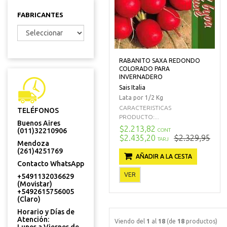
FABRICANTES
RABANITO SAXA REDONDO
COLORADO PARA
INVERNADERO
Sais Italia
Lata por 1/2 Kg
CARACTERISTICAS
TELÉFONOS
PRODUCTO:...
Buenos Aires
$2.213,82
(011)32210906
CONT
$2.435,20
$2.329,95
TARJ
Mendoza
(261)4251769
AÑADIR A LA CESTA
Contacto WhatsApp
VER
+5491132036629
(Movistar)
+5492615756005
(Claro)
Horario y Días de
Atención:
Viendo del
1
al
18
(de
18
productos)