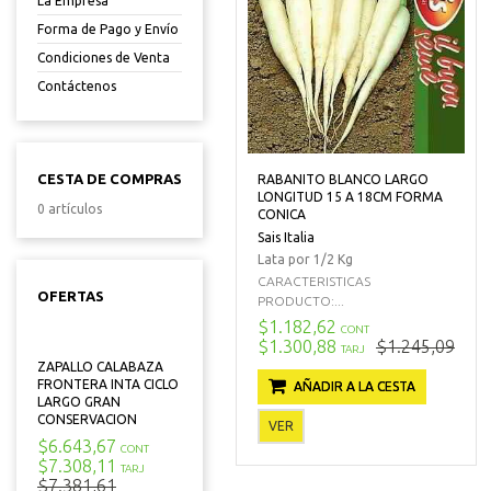
La Empresa
Forma de Pago y Envío
Condiciones de Venta
Contáctenos
CESTA DE COMPRAS
RABANITO BLANCO LARGO
LONGITUD 15 A 18CM FORMA
0 artículos
CONICA
Sais Italia
Lata por 1/2 Kg
CARACTERISTICAS
OFERTAS
PRODUCTO:...
$1.182,62
CONT
$1.300,88
$1.245,09
TARJ
ZAPALLO CALABAZA
FRONTERA INTA CICLO
AÑADIR A LA CESTA
LARGO GRAN
CONSERVACION
VER
$6.643,67
CONT
$7.308,11
TARJ
$7.381,61