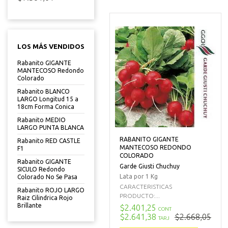
LOS MÁS VENDIDOS
Rabanito GIGANTE
MANTECOSO Redondo
Colorado
Rabanito BLANCO
LARGO Longitud 15 a
18cm Forma Conica
Rabanito MEDIO
LARGO PUNTA BLANCA
RABANITO GIGANTE
Rabanito RED CASTLE
MANTECOSO REDONDO
F1
COLORADO
Rabanito GIGANTE
Garde Giusti Chuchuy
SICULO Redondo
Lata por 1 Kg
Colorado No Se Pasa
CARACTERISTICAS
Rabanito ROJO LARGO
PRODUCTO:...
Raiz Cilindrica Rojo
Brillante
$2.401,25
CONT
$2.641,38
$2.668,05
TARJ