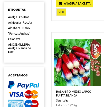
AÑADIR A LA CESTA
ETIQUETAS
VER
Acelga
Coliflor
Achicoria
Rucula
Albahaca
Nabo
"Pencas Anchas"
Calabaza
ABC SEMILLERIA
Acelga Blanca de
Lyon
ACEPTAMOS
RABANITO MEDIO LARGO
PUNTA BLANCA
Sais Italia
Lata por 1/2 Kg