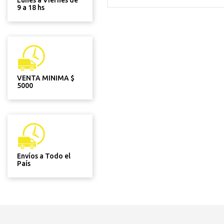
Lunes a Viernes de
9 a 18 hs
VENTA MINIMA $
5000
Envíos a Todo el
País