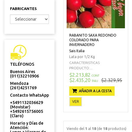
FABRICANTES
RABANITO SAXA REDONDO
COLORADO PARA
INVERNADERO
Sais Italia
Lata por 1/2 Kg
CARACTERISTICAS
TELÉFONOS
PRODUCTO:...
Buenos Aires
$2.213,82
(011)32210906
CONT
$2.435,20
$2.329,95
TARJ
Mendoza
(261)4251769
AÑADIR A LA CESTA
Contacto WhatsApp
VER
+5491132036629
(Movistar)
+5492615756005
(Claro)
Horario y Días de
Atención:
Viendo del
1
al
18
(de
18
productos)