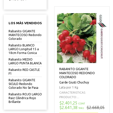
LOS MÁS VENDIDOS
Rabanito GIGANTE
MANTECOSO Redondo
Colorado
Rabanito BLANCO
LARGO Longitud 15 a
18cm Forma Conica
Rabanito MEDIO
LARGO PUNTA BLANCA
RABANITO GIGANTE
Rabanito RED CASTLE
MANTECOSO REDONDO
F1
COLORADO
Rabanito GIGANTE
Garde Giusti Chuchuy
SICULO Redondo
Lata por 1 Kg
Colorado No Se Pasa
CARACTERISTICAS
Rabanito ROJO LARGO
PRODUCTO:...
Raiz Cilindrica Rojo
Brillante
$2.401,25
CONT
$2.641,38
$2.668,05
TARJ