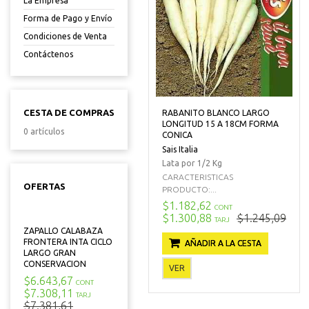
La Empresa
Forma de Pago y Envío
Condiciones de Venta
Contáctenos
CESTA DE COMPRAS
RABANITO BLANCO LARGO
LONGITUD 15 A 18CM FORMA
0 artículos
CONICA
Sais Italia
Lata por 1/2 Kg
CARACTERISTICAS
OFERTAS
PRODUCTO:...
$1.182,62
CONT
$1.300,88
$1.245,09
TARJ
ZAPALLO CALABAZA
FRONTERA INTA CICLO
AÑADIR A LA CESTA
LARGO GRAN
CONSERVACION
VER
$6.643,67
CONT
$7.308,11
TARJ
$7.381,61