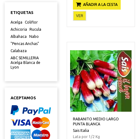
AÑADIR A LA CESTA
ETIQUETAS
VER
Acelga
Coliflor
Achicoria
Rucula
Albahaca
Nabo
"Pencas Anchas"
Calabaza
ABC SEMILLERIA
Acelga Blanca de
Lyon
ACEPTAMOS
RABANITO MEDIO LARGO
PUNTA BLANCA
Sais Italia
Lata por 1/2 Kg