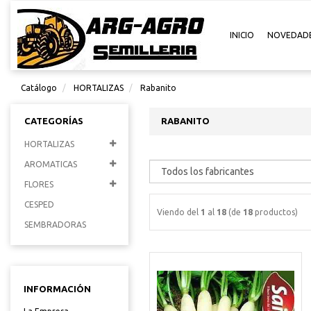
INICIO
NOVEDAD
Catálogo
HORTALIZAS
Rabanito
CATEGORÍAS
RABANITO
HORTALIZAS
AROMATICAS
FLORES
CESPED
Viendo del
1
al
18
(de
18
productos)
SEMBRADORAS
INFORMACIÓN