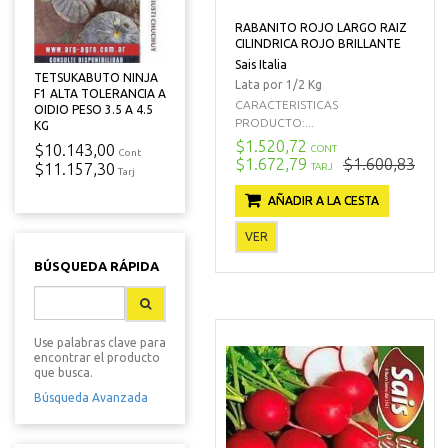
RABANITO ROJO LARGO RAIZ
CILINDRICA ROJO BRILLANTE
Sais Italia
TETSUKABUTO NINJA
Lata por 1/2 Kg
F1 ALTA TOLERANCIA A
CARACTERISTICAS
OIDIO PESO 3.5 A 4.5
PRODUCTO:...
KG
$1.520,72
$10.143,00
CONT
Cont
$1.672,79
$1.600,83
$11.157,30
TARJ
Tarj
AÑADIR A LA CESTA
VER
BÚSQUEDA RÁPIDA
Use palabras clave para
encontrar el producto
que busca.
Búsqueda Avanzada