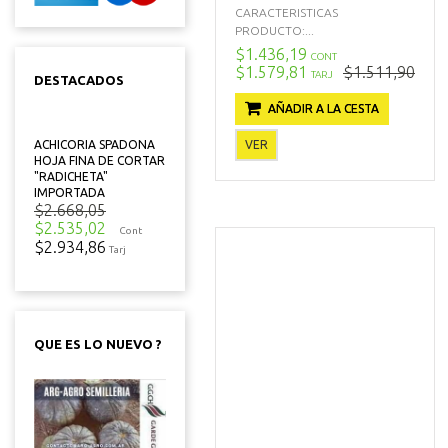
CARACTERISTICAS
PRODUCTO:...
$1.436,19
CONT
$1.579,81
$1.511,90
TARJ
DESTACADOS
AÑADIR A LA CESTA
VER
ACHICORIA SPADONA
HOJA FINA DE CORTAR
"RADICHETA"
IMPORTADA
$2.668,05
$2.535,02
Cont
$2.934,86
Tarj
QUE ES LO NUEVO ?