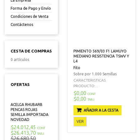
La Empresa
Forma de Pago y Envío
Condiciones de Venta
Contáctenos
CESTA DE COMPRAS
PIMIENTO 569/03 F1 LAMUYO
MEDIANO RESISTENCIA TSWV Y
0 artículos
L4
Fito
Sobre por 1.000 Semillas
CARACTERISTICAS
OFERTAS
PRODUCTO:...
$0,00
CONT
$0,00
TARJ
ACELGA RHUBARB
PENCAS ROJAS
AÑADIR A LA CESTA
SEMILLA IMPORTADA
NOVEDAD
VER
$24.012,45
CONT
$26.413,70
TARJ
$26.680,50