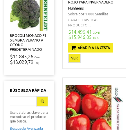
ROJO PARA INVERNADERO
Nunhems
Sobre por 1.000 Semillas
CARACTERISTICAS
PRODUCTO:...
$14.496,41
CONT
BROCOLI MONACO F1
$15.946,05
TARJ
SIEMBRA VERANO A
OTONO
AÑADIR A LA CESTA
PREDETERMINADO
$11.845,26
Cont
VER
$13.029,79
Tarj
BÚSQUEDA RÁPIDA
Use palabras clave para
encontrar el producto
que busca.
Búsqueda Avanzada