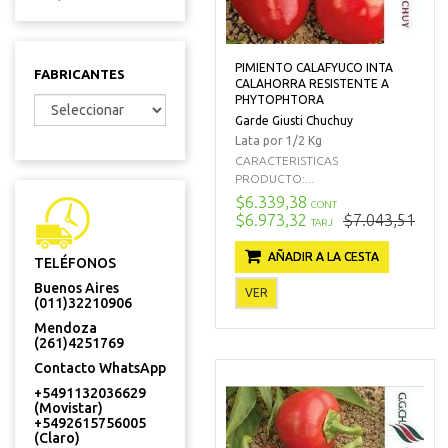
PIMIENTO CALAFYUCO INTA
FABRICANTES
CALAHORRA RESISTENTE A
PHYTOPHTORA
Garde Giusti Chuchuy
Lata por 1/2 Kg
CARACTERISTICAS
PRODUCTO:...
$6.339,38
CONT
$6.973,32
$7.043,51
TARJ
AÑADIR A LA CESTA
TELÉFONOS
Buenos Aires
VER
(011)32210906
Mendoza
(261)4251769
Contacto WhatsApp
+5491132036629
(Movistar)
+5492615756005
(Claro)