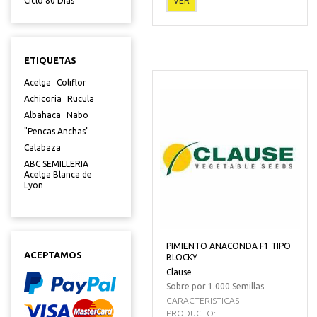
VER
Ciclo 80 Dias
ETIQUETAS
Acelga
Coliflor
Achicoria
Rucula
Albahaca
Nabo
"Pencas Anchas"
Calabaza
ABC SEMILLERIA
Acelga Blanca de
Lyon
PIMIENTO ANACONDA F1 TIPO
ACEPTAMOS
BLOCKY
Clause
Sobre por 1.000 Semillas
CARACTERISTICAS
PRODUCTO:...