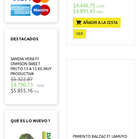
$4.446,75
CONT
$4.891,43
TARJ
AÑADIR A LA CESTA
VER
DESTACADOS
SANDIA VERA F1
CRIMSON SWEET
FRUTO 13 A 15 KG MUY
PRODUCTIVA
$5.322,87
$4.790,73
Cont
$5.855,16
Tarj
QUE ES LO NUEVO ?
PIMIENTO BALZAC F1 LAMUYO