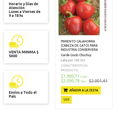
Horario y Días de
Atención:
Lunes a Viernes de
9 a 18 hs
PIMIENTO CALAHORRA
(CABEZA DE GATO) PARA
INDUSTRIA CONSERVERA
VENTA MINIMA $
Garde Giusti Chuchuy
5000
Lata por 100 Grs
CARACTERISTICAS
PRODUCTO:...
$1.900,71
CONT
$2.090,78
$2.001,41
TARJ
AÑADIR A LA CESTA
Envíos a Todo el
País
VER