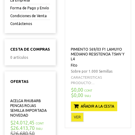
La Empresa
Forma de Pago y Envío
Condiciones de Venta
Contáctenos
CESTA DE COMPRAS
PIMIENTO 569/03 F1 LAMUYO
MEDIANO RESISTENCIA TSWV Y
0 artículos
L4
Fito
Sobre por 1.000 Semillas
CARACTERISTICAS
OFERTAS
PRODUCTO:...
$0,00
CONT
$0,00
TARJ
ACELGA RHUBARB
PENCAS ROJAS
AÑADIR A LA CESTA
SEMILLA IMPORTADA
NOVEDAD
VER
$24.012,45
CONT
$26.413,70
TARJ
$26.680,50