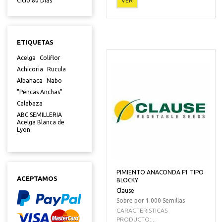
VER
Ciclo 80 Dias
ETIQUETAS
Acelga
Coliflor
Achicoria
Rucula
Albahaca
Nabo
"Pencas Anchas"
Calabaza
ABC SEMILLERIA
Acelga Blanca de
Lyon
PIMIENTO ANACONDA F1 TIPO
ACEPTAMOS
BLOCKY
Clause
Sobre por 1.000 Semillas
CARACTERISTICAS
PRODUCTO:...