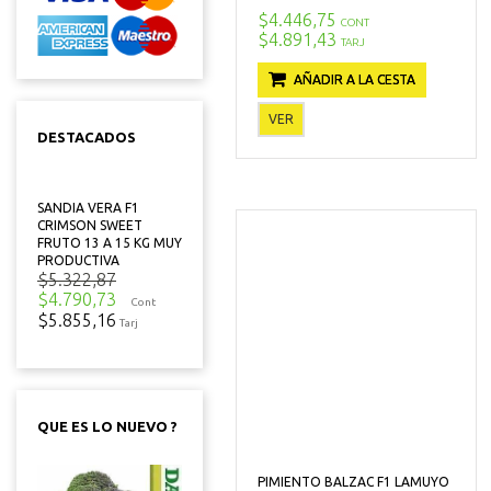
$4.446,75
CONT
$4.891,43
TARJ
AÑADIR A LA CESTA
VER
DESTACADOS
SANDIA VERA F1
CRIMSON SWEET
FRUTO 13 A 15 KG MUY
PRODUCTIVA
$5.322,87
$4.790,73
Cont
$5.855,16
Tarj
QUE ES LO NUEVO ?
PIMIENTO BALZAC F1 LAMUYO