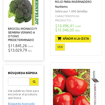
ROJO PARA INVERNADERO
Nunhems
Sobre por 1.000 Semillas
CARACTERISTICAS
PRODUCTO:...
$14.496,41
CONT
BROCOLI MONACO F1
$15.946,05
TARJ
SIEMBRA VERANO A
OTONO
AÑADIR A LA CESTA
PREDETERMINADO
$11.845,26
Cont
VER
$13.029,79
Tarj
BÚSQUEDA RÁPIDA
Use palabras clave para
encontrar el producto
que busca.
Búsqueda Avanzada