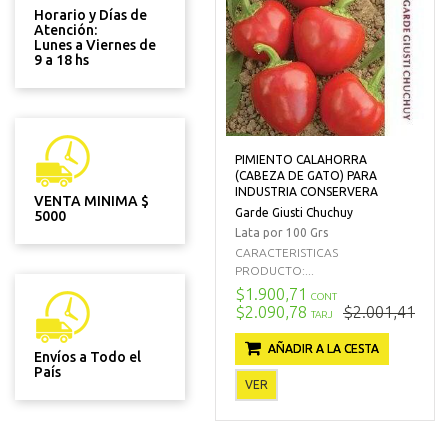
Horario y Días de
Atención:
Lunes a Viernes de
9 a 18 hs
PIMIENTO CALAHORRA
(CABEZA DE GATO) PARA
INDUSTRIA CONSERVERA
VENTA MINIMA $
Garde Giusti Chuchuy
5000
Lata por 100 Grs
CARACTERISTICAS
PRODUCTO:...
$1.900,71
CONT
$2.090,78
$2.001,41
TARJ
AÑADIR A LA CESTA
Envíos a Todo el
País
VER