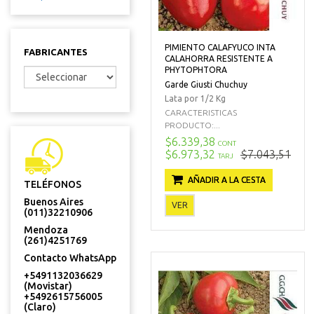
PIMIENTO CALAFYUCO INTA
FABRICANTES
CALAHORRA RESISTENTE A
PHYTOPHTORA
Garde Giusti Chuchuy
Lata por 1/2 Kg
CARACTERISTICAS
PRODUCTO:...
$6.339,38
CONT
$6.973,32
$7.043,51
TARJ
AÑADIR A LA CESTA
TELÉFONOS
Buenos Aires
VER
(011)32210906
Mendoza
(261)4251769
Contacto WhatsApp
+5491132036629
(Movistar)
+5492615756005
(Claro)