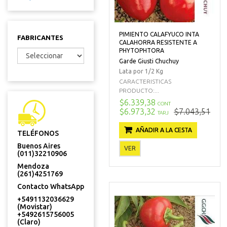
PIMIENTO CALAFYUCO INTA
FABRICANTES
CALAHORRA RESISTENTE A
PHYTOPHTORA
Garde Giusti Chuchuy
Lata por 1/2 Kg
CARACTERISTICAS
PRODUCTO:...
$6.339,38
CONT
$6.973,32
$7.043,51
TARJ
AÑADIR A LA CESTA
TELÉFONOS
Buenos Aires
VER
(011)32210906
Mendoza
(261)4251769
Contacto WhatsApp
+5491132036629
(Movistar)
+5492615756005
(Claro)