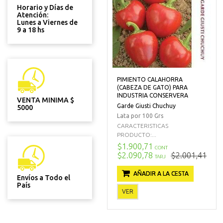
Horario y Días de
Atención:
Lunes a Viernes de
9 a 18 hs
PIMIENTO CALAHORRA
(CABEZA DE GATO) PARA
INDUSTRIA CONSERVERA
VENTA MINIMA $
Garde Giusti Chuchuy
5000
Lata por 100 Grs
CARACTERISTICAS
PRODUCTO:...
$1.900,71
CONT
$2.090,78
$2.001,41
TARJ
AÑADIR A LA CESTA
Envíos a Todo el
País
VER