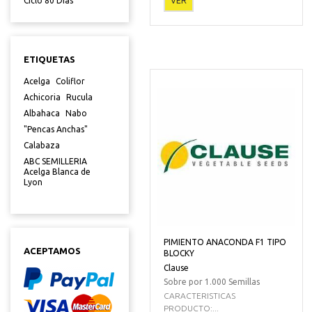
VER
Ciclo 80 Dias
ETIQUETAS
Acelga
Coliflor
Achicoria
Rucula
Albahaca
Nabo
"Pencas Anchas"
Calabaza
ABC SEMILLERIA
Acelga Blanca de
Lyon
PIMIENTO ANACONDA F1 TIPO
ACEPTAMOS
BLOCKY
Clause
Sobre por 1.000 Semillas
CARACTERISTICAS
PRODUCTO:...