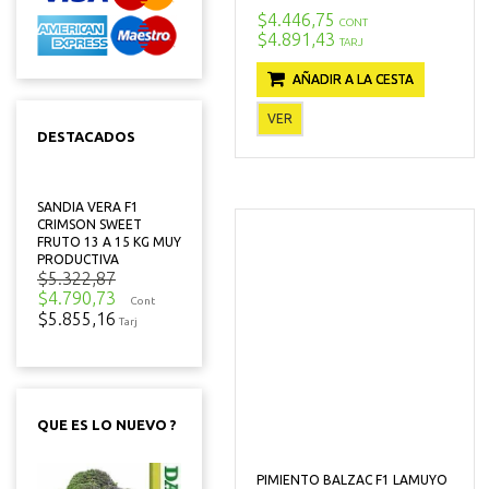
$4.446,75
CONT
$4.891,43
TARJ
AÑADIR A LA CESTA
VER
DESTACADOS
SANDIA VERA F1
CRIMSON SWEET
FRUTO 13 A 15 KG MUY
PRODUCTIVA
$5.322,87
$4.790,73
Cont
$5.855,16
Tarj
QUE ES LO NUEVO ?
PIMIENTO BALZAC F1 LAMUYO