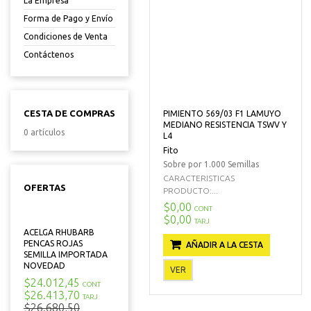
La Empresa
Forma de Pago y Envío
Condiciones de Venta
Contáctenos
CESTA DE COMPRAS
PIMIENTO 569/03 F1 LAMUYO
MEDIANO RESISTENCIA TSWV Y
0 artículos
L4
Fito
Sobre por 1.000 Semillas
CARACTERISTICAS
OFERTAS
PRODUCTO:...
$0,00
CONT
$0,00
TARJ
ACELGA RHUBARB
PENCAS ROJAS
AÑADIR A LA CESTA
SEMILLA IMPORTADA
NOVEDAD
VER
$24.012,45
CONT
$26.413,70
TARJ
$26.680,50