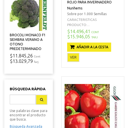
ROJO PARA INVERNADERO
Nunhems
Sobre por 1.000 Semillas
CARACTERISTICAS
PRODUCTO:...
$14.496,41
CONT
BROCOLI MONACO F1
$15.946,05
TARJ
SIEMBRA VERANO A
OTONO
AÑADIR A LA CESTA
PREDETERMINADO
$11.845,26
Cont
VER
$13.029,79
Tarj
BÚSQUEDA RÁPIDA
Use palabras clave para
encontrar el producto
que busca.
Búsqueda Avanzada