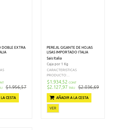
O DOBLE EXTRA
PEREJIL GIGANTE DE HOJAS
ALIA
LISAS IMPORTADO ITALIA
Sais Italia
Caja por 1 Kg
CAS
CARACTERISTICAS
PRODUCTO:...
$1.934,52
NT
CONT
$1.956,57
$2.127,97
$2.036,69
RJ
TARJ
 LA CESTA
AÑADIR A LA CESTA
VER