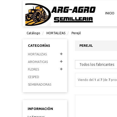
INICIO
Catálogo
HORTALIZAS
Perejil
CATEGORÍAS
PEREJIL
HORTALIZAS
AROMATICAS
FLORES
CESPED
Viendo del
1
al
7
(de
7
prod
SEMBRADORAS
INFORMACIÓN