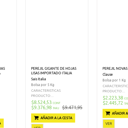
JAS
PEREJIL GIGANTE DE HOJAS
PEREJIL NOVAS
A
LISAS IMPORTADO ITALIA
Clause
Sais Italia
Bolsa por 1 Kg
Bolsa por 5 Kg
CARACTERISTI
CARACTERISTICAS
PRODUCTO:...
PRODUCTO:...
$2.223,38
CO
$8.524,53
$2.445,72
CONT
TA
$9.376,98
$9.471,95
TARJ
AÑADIR A
AÑADIR A LA CESTA
A
VER