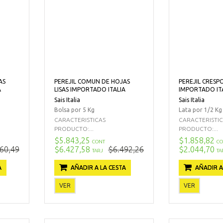
AS
PEREJIL COMUN DE HOJAS
PEREJIL CRESP
A
LISAS IMPORTADO ITALIA
IMPORTADO IT
Sais Italia
Sais Italia
Bolsa por 5 Kg
Lata por 1/2 Kg
CARACTERISTICAS
CARACTERISTI
PRODUCTO:...
PRODUCTO:...
$5.843,25
$1.858,82
CONT
CO
60,49
$6.427,58
$6.492,26
$2.044,70
TARJ
TA
A
AÑADIR A LA CESTA
AÑADIR A
VER
VER