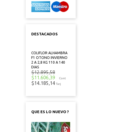
DESTACADOS
COLIFLOR ALHAMBRA
F1 OTONO INVIERNO
2 A 2,8 KG 110 A 140
DIAS
$12.895,58
$11.606,39
Cont
$14.185,14
Tarj
QUE ES LO NUEVO ?