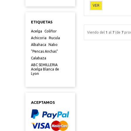
VER
ETIQUETAS
Acelga
Coliflor
Viendo del
1
al
7
(de
7
prod
Achicoria
Rucula
Albahaca
Nabo
"Pencas Anchas"
Calabaza
ABC SEMILLERIA
Acelga Blanca de
Lyon
ACEPTAMOS