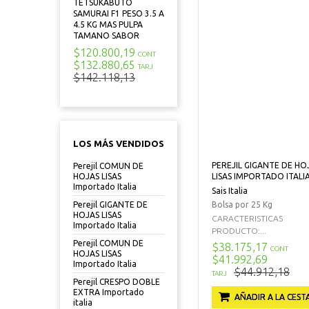
TETSUKABUTO
SAMURAI F1 PESO 3.5 A
4.5 KG MAS PULPA
TAMANO SABOR
$120.800,19
CONT
$132.880,65
TARJ
$142.118,13
LOS MÁS VENDIDOS
PEREJIL GIGANTE DE HO
Perejil COMUN DE
LISAS IMPORTADO ITALI
HOJAS LISAS
Importado Italia
Sais Italia
Bolsa por 25 Kg
Perejil GIGANTE DE
HOJAS LISAS
CARACTERISTICAS
Importado Italia
PRODUCTO:...
Perejil COMUN DE
$38.175,17
CONT
HOJAS LISAS
$41.992,69
Importado Italia
$44.912,18
TARJ
Perejil CRESPO DOBLE
EXTRA Importado
AÑADIR A LA CEST
italia