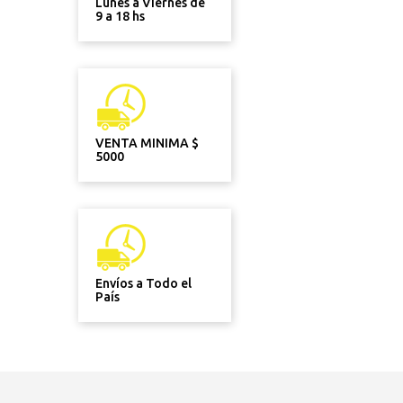
Lunes a Viernes de
9 a 18 hs
VENTA MINIMA $
5000
Envíos a Todo el
País