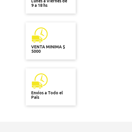
Lunes a Viernes de
9 a 18 hs
VENTA MINIMA $
5000
Envíos a Todo el
País