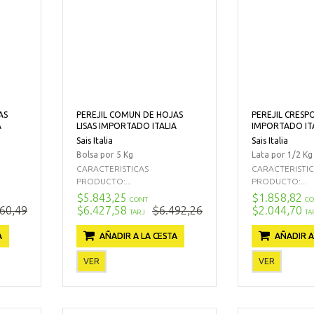
AS
PEREJIL COMUN DE HOJAS
PEREJIL CRESP
A
LISAS IMPORTADO ITALIA
IMPORTADO IT
Sais Italia
Sais Italia
Bolsa por 5 Kg
Lata por 1/2 Kg
CARACTERISTICAS
CARACTERISTI
PRODUCTO:...
PRODUCTO:...
$5.843,25
$1.858,82
CONT
CO
60,49
$6.427,58
$6.492,26
$2.044,70
TARJ
TA
A
AÑADIR A LA CESTA
AÑADIR A
VER
VER