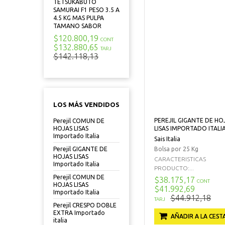
TETSUKABUTO
SAMURAI F1 PESO 3.5 A
4.5 KG MAS PULPA
TAMANO SABOR
$120.800,19
CONT
$132.880,65
TARJ
$142.118,13
LOS MÁS VENDIDOS
PEREJIL GIGANTE DE HO
Perejil COMUN DE
LISAS IMPORTADO ITALI
HOJAS LISAS
Importado Italia
Sais Italia
Bolsa por 25 Kg
Perejil GIGANTE DE
HOJAS LISAS
CARACTERISTICAS
Importado Italia
PRODUCTO:...
Perejil COMUN DE
$38.175,17
CONT
HOJAS LISAS
$41.992,69
Importado Italia
$44.912,18
TARJ
Perejil CRESPO DOBLE
EXTRA Importado
AÑADIR A LA CEST
italia