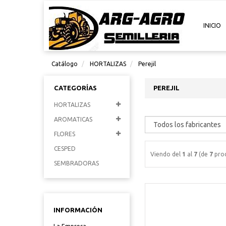
INICIO
Catálogo
HORTALIZAS
Perejil
CATEGORÍAS
PEREJIL
HORTALIZAS
AROMATICAS
FLORES
CESPED
Viendo del
1
al
7
(de
7
prod
SEMBRADORAS
INFORMACIÓN