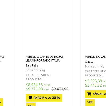
JAS
PEREJIL GIGANTE DE HOJAS
PEREJIL NOVAS
A
LISAS IMPORTADO ITALIA
Clause
Sais Italia
Bolsa por 1 Kg
Bolsa por 5 Kg
CARACTERISTI
CARACTERISTICAS
PRODUCTO:...
PRODUCTO:...
$2.223,38
CO
$8.524,53
$2.445,72
CONT
TA
$9.376,98
$9.471,95
TARJ
AÑADIR A
AÑADIR A LA CESTA
A
VER