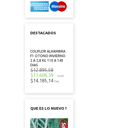
DESTACADOS
COLIFLOR ALHAMBRA
F1 OTONO INVIERNO
2 A 2,8 KG 110 A 140
DIAS
$12.895,58
$11.606,39
Cont
$14.185,14
Tarj
QUE ES LO NUEVO ?