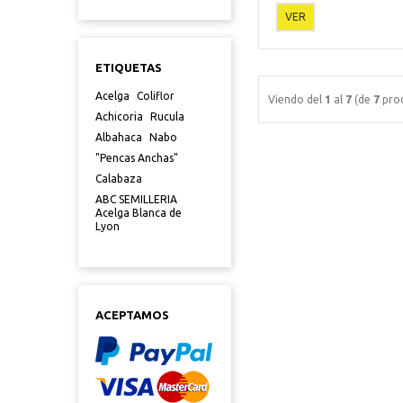
VER
ETIQUETAS
Acelga
Coliflor
Viendo del
1
al
7
(de
7
prod
Achicoria
Rucula
Albahaca
Nabo
"Pencas Anchas"
Calabaza
ABC SEMILLERIA
Acelga Blanca de
Lyon
ACEPTAMOS