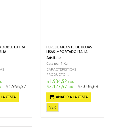
O DOBLE EXTRA
PEREJIL GIGANTE DE HOJAS
ALIA
LISAS IMPORTADO ITALIA
Sais Italia
Caja por 1 Kg
CAS
CARACTERISTICAS
PRODUCTO:...
$1.934,52
NT
CONT
$1.956,57
$2.127,97
$2.036,69
RJ
TARJ
 LA CESTA
AÑADIR A LA CESTA
VER