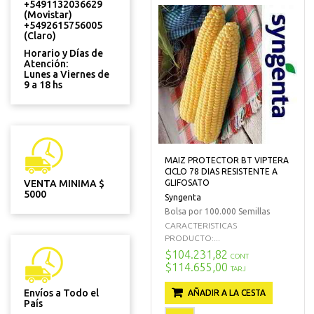
+5491132036629
(Movistar)
+5492615756005
(Claro)
Horario y Días de
Atención:
Lunes a Viernes de
9 a 18 hs
MAIZ PROTECTOR BT VIPTERA
CICLO 78 DIAS RESISTENTE A
VENTA MINIMA $
GLIFOSATO
5000
Syngenta
Bolsa por 100.000 Semillas
CARACTERISTICAS
PRODUCTO:...
$104.231,82
CONT
$114.655,00
TARJ
Envíos a Todo el
AÑADIR A LA CESTA
País