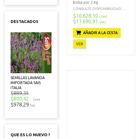
Bolsa por 2 Kg
CONSULTE DISPONIBILIDAD:....
$10.628,10
CONT
$11.690,91
DESTACADOS
TARJ
AÑADIR A LA CESTA
VER
SEMILLAS LAVANDA
IMPORTADA SAIS
ITALIA
$889,35
$800,42
Cont
$978,29
Tarj
QUE ES LO NUEVO ?