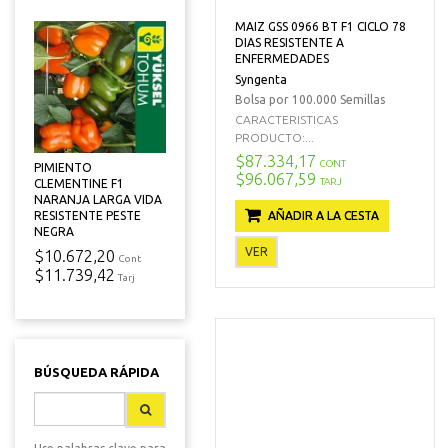
MAIZ GSS 0966 BT F1 CICLO 78
DIAS RESISTENTE A
ENFERMEDADES
Syngenta
Bolsa por 100.000 Semillas
CARACTERISTICAS
PRODUCTO:...
$87.334,17
CONT
PIMIENTO
$96.067,59
TARJ
CLEMENTINE F1
NARANJA LARGA VIDA
RESISTENTE PESTE
AÑADIR A LA CESTA
NEGRA
VER
$10.672,20
Cont
$11.739,42
Tarj
BÚSQUEDA RÁPIDA