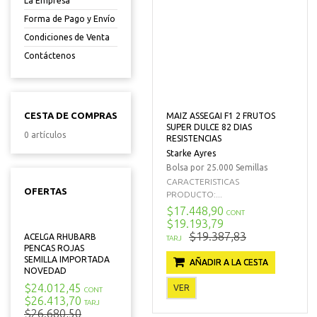
La Empresa
Forma de Pago y Envío
Condiciones de Venta
Contáctenos
CESTA DE COMPRAS
MAIZ ASSEGAI F1 2 FRUTOS
SUPER DULCE 82 DIAS
0 artículos
RESISTENCIAS
Starke Ayres
Bolsa por 25.000 Semillas
CARACTERISTICAS
OFERTAS
PRODUCTO:...
$17.448,90
CONT
$19.193,79
$19.387,83
ACELGA RHUBARB
TARJ
PENCAS ROJAS
SEMILLA IMPORTADA
AÑADIR A LA CESTA
NOVEDAD
$24.012,45
VER
CONT
$26.413,70
TARJ
$26.680,50