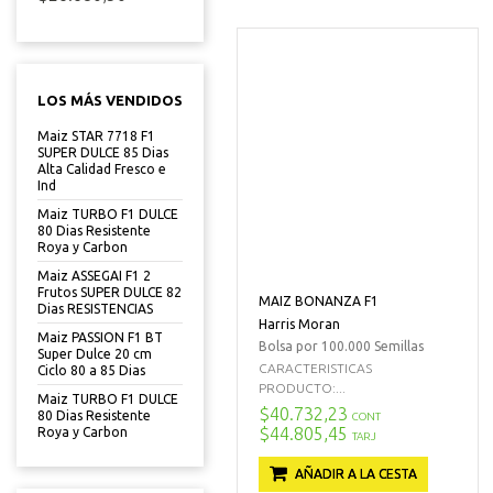
LOS MÁS VENDIDOS
Maiz STAR 7718 F1
SUPER DULCE 85 Dias
Alta Calidad Fresco e
Ind
Maiz TURBO F1 DULCE
80 Dias Resistente
Roya y Carbon
Maiz ASSEGAI F1 2
Frutos SUPER DULCE 82
MAIZ BONANZA F1
Dias RESISTENCIAS
Harris Moran
Maiz PASSION F1 BT
Bolsa por 100.000 Semillas
Super Dulce 20 cm
CARACTERISTICAS
Ciclo 80 a 85 Dias
PRODUCTO:...
Maiz TURBO F1 DULCE
$40.732,23
80 Dias Resistente
CONT
$44.805,45
Roya y Carbon
TARJ
AÑADIR A LA CESTA