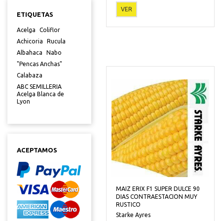
VER
ETIQUETAS
Acelga
Coliflor
Achicoria
Rucula
Albahaca
Nabo
"Pencas Anchas"
Calabaza
ABC SEMILLERIA
Acelga Blanca de
Lyon
ACEPTAMOS
MAIZ ERIX F1 SUPER DULCE 90
DIAS CONTRAESTACION MUY
RUSTICO
Starke Ayres