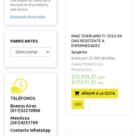
Use palabras clave para
encontrar el producto
que busca.
Búsqueda Avanzada
MAIZ OVERLAND F1 CICLO 84
FABRICANTES
DIAS RESISTENTE A
ENFERMEDADES
Syngenta
Bolsa por 25.000 Semillas
CARACTERISTICAS
PRODUCTO:...
$15.919,37
CONT
$17.511,31
TARJ
AÑADIR A LA CESTA
TELÉFONOS
VER
Buenos Aires
(011)32210906
Mendoza
(261)4251769
Contacto WhatsApp