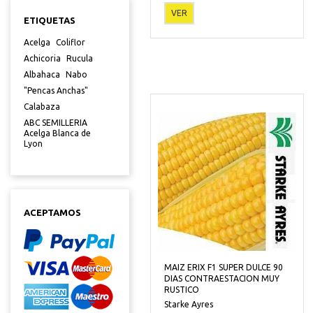
VER
ETIQUETAS
Acelga
Coliflor
Achicoria
Rucula
Albahaca
Nabo
"Pencas Anchas"
Calabaza
ABC SEMILLERIA
Acelga Blanca de
Lyon
ACEPTAMOS
MAIZ ERIX F1 SUPER DULCE 90
DIAS CONTRAESTACION MUY
RUSTICO
Starke Ayres