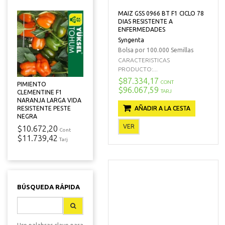
MAIZ GSS 0966 BT F1 CICLO 78
DIAS RESISTENTE A
ENFERMEDADES
Syngenta
Bolsa por 100.000 Semillas
CARACTERISTICAS
PRODUCTO:...
$87.334,17
CONT
PIMIENTO
$96.067,59
TARJ
CLEMENTINE F1
NARANJA LARGA VIDA
RESISTENTE PESTE
AÑADIR A LA CESTA
NEGRA
VER
$10.672,20
Cont
$11.739,42
Tarj
BÚSQUEDA RÁPIDA