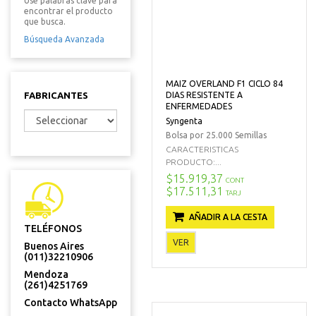
Use palabras clave para
encontrar el producto
que busca.
Búsqueda Avanzada
MAIZ OVERLAND F1 CICLO 84
FABRICANTES
DIAS RESISTENTE A
ENFERMEDADES
Syngenta
Bolsa por 25.000 Semillas
CARACTERISTICAS
PRODUCTO:...
$15.919,37
CONT
$17.511,31
TARJ
AÑADIR A LA CESTA
TELÉFONOS
VER
Buenos Aires
(011)32210906
Mendoza
(261)4251769
Contacto WhatsApp