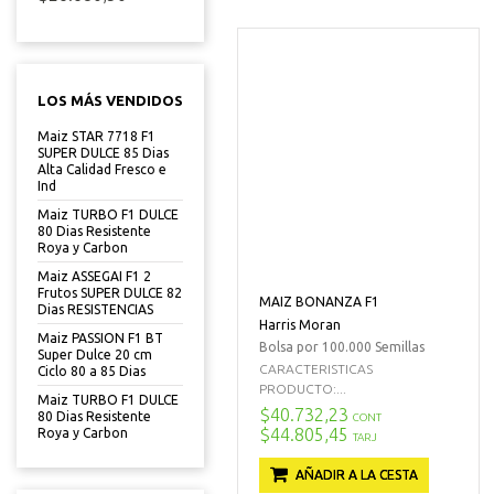
LOS MÁS VENDIDOS
Maiz STAR 7718 F1
SUPER DULCE 85 Dias
Alta Calidad Fresco e
Ind
Maiz TURBO F1 DULCE
80 Dias Resistente
Roya y Carbon
Maiz ASSEGAI F1 2
Frutos SUPER DULCE 82
MAIZ BONANZA F1
Dias RESISTENCIAS
Harris Moran
Maiz PASSION F1 BT
Bolsa por 100.000 Semillas
Super Dulce 20 cm
CARACTERISTICAS
Ciclo 80 a 85 Dias
PRODUCTO:...
Maiz TURBO F1 DULCE
$40.732,23
80 Dias Resistente
CONT
$44.805,45
Roya y Carbon
TARJ
AÑADIR A LA CESTA