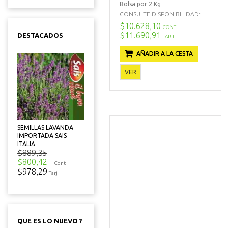
Bolsa por 2 Kg
CONSULTE DISPONIBILIDAD:....
$10.628,10
CONT
$11.690,91
DESTACADOS
TARJ
AÑADIR A LA CESTA
VER
SEMILLAS LAVANDA
IMPORTADA SAIS
ITALIA
$889,35
$800,42
Cont
$978,29
Tarj
QUE ES LO NUEVO ?