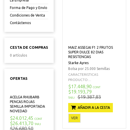
La Empresa
Forma de Pago y Envío
Condiciones de Venta
Contáctenos
CESTA DE COMPRAS
MAIZ ASSEGAI F1 2 FRUTOS
SUPER DULCE 82 DIAS
0 artículos
RESISTENCIAS
Starke Ayres
Bolsa por 25.000 Semillas
CARACTERISTICAS
OFERTAS
PRODUCTO:...
$17.448,90
CONT
$19.193,79
$19.387,83
ACELGA RHUBARB
TARJ
PENCAS ROJAS
SEMILLA IMPORTADA
AÑADIR A LA CESTA
NOVEDAD
$24.012,45
VER
CONT
$26.413,70
TARJ
$26.680,50