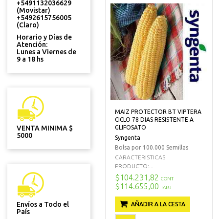
+5491132036629
(Movistar)
+5492615756005
(Claro)
Horario y Días de
Atención:
Lunes a Viernes de
9 a 18 hs
MAIZ PROTECTOR BT VIPTERA
CICLO 78 DIAS RESISTENTE A
VENTA MINIMA $
GLIFOSATO
5000
Syngenta
Bolsa por 100.000 Semillas
CARACTERISTICAS
PRODUCTO:...
$104.231,82
CONT
$114.655,00
TARJ
Envíos a Todo el
AÑADIR A LA CESTA
País