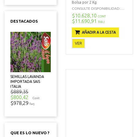
Bolsa por 2 Kg
CONSULTE DISPONIBILIDAD:....
$10.628,10
CONT
$11.690,91
DESTACADOS
TARJ
AÑADIR A LA CESTA
VER
SEMILLAS LAVANDA
IMPORTADA SAIS
ITALIA
$889,35
$800,42
Cont
$978,29
Tarj
QUE ES LO NUEVO ?