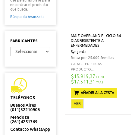
Use palabras clave para
encontrar el producto
que busca.
Búsqueda Avanzada
MAIZ OVERLAND F1 CICLO 84
FABRICANTES
DIAS RESISTENTE A
ENFERMEDADES
Syngenta
Bolsa por 25.000 Semillas
CARACTERISTICAS
PRODUCTO:...
$15.919,37
CONT
$17.511,31
TARJ
AÑADIR A LA CESTA
TELÉFONOS
VER
Buenos Aires
(011)32210906
Mendoza
(261)4251769
Contacto WhatsApp