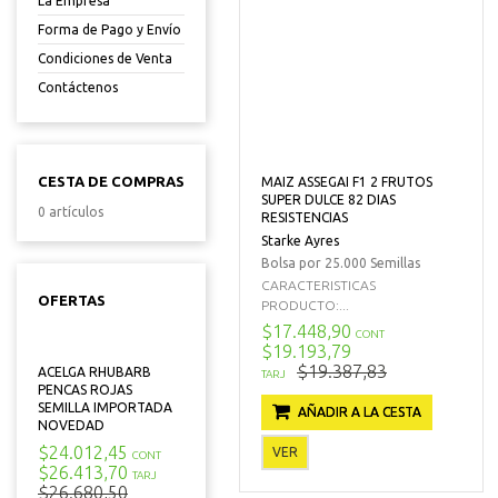
La Empresa
Forma de Pago y Envío
Condiciones de Venta
Contáctenos
CESTA DE COMPRAS
MAIZ ASSEGAI F1 2 FRUTOS
SUPER DULCE 82 DIAS
0 artículos
RESISTENCIAS
Starke Ayres
Bolsa por 25.000 Semillas
CARACTERISTICAS
OFERTAS
PRODUCTO:...
$17.448,90
CONT
$19.193,79
$19.387,83
ACELGA RHUBARB
TARJ
PENCAS ROJAS
SEMILLA IMPORTADA
AÑADIR A LA CESTA
NOVEDAD
$24.012,45
VER
CONT
$26.413,70
TARJ
$26.680,50