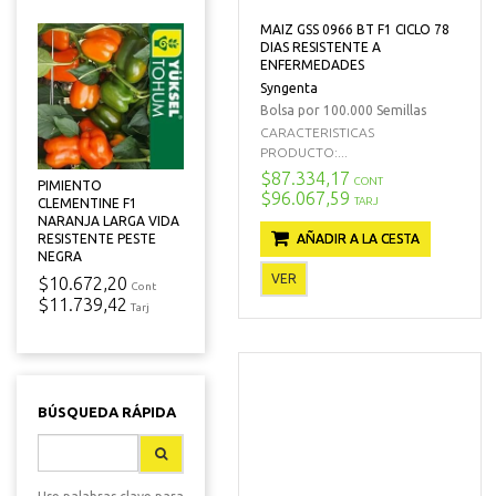
MAIZ GSS 0966 BT F1 CICLO 78
DIAS RESISTENTE A
ENFERMEDADES
Syngenta
Bolsa por 100.000 Semillas
CARACTERISTICAS
PRODUCTO:...
$87.334,17
CONT
PIMIENTO
$96.067,59
TARJ
CLEMENTINE F1
NARANJA LARGA VIDA
RESISTENTE PESTE
AÑADIR A LA CESTA
NEGRA
VER
$10.672,20
Cont
$11.739,42
Tarj
BÚSQUEDA RÁPIDA