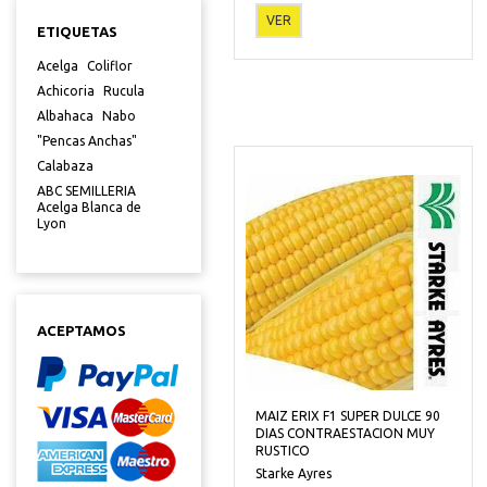
VER
ETIQUETAS
Acelga
Coliflor
Achicoria
Rucula
Albahaca
Nabo
"Pencas Anchas"
Calabaza
ABC SEMILLERIA
Acelga Blanca de
Lyon
ACEPTAMOS
MAIZ ERIX F1 SUPER DULCE 90
DIAS CONTRAESTACION MUY
RUSTICO
Starke Ayres