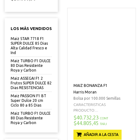
LOS MÁS VENDIDOS
Maiz STAR 7718 F1
SUPER DULCE 85 Dias
Alta Calidad Fresco e
Ind
Maiz TURBO F1 DULCE
80 Dias Resistente
Roya y Carbon
Maiz ASSEGAI F1 2
Frutos SUPER DULCE 82
MAIZ BONANZA F1
Dias RESISTENCIAS
Harris Moran
Maiz PASSION F1 BT
Bolsa por 100.000 Semillas
Super Dulce 20 cm
CARACTERISTICAS
Ciclo 80 a 85 Dias
PRODUCTO:...
Maiz TURBO F1 DULCE
$40.732,23
80 Dias Resistente
CONT
$44.805,45
Roya y Carbon
TARJ
AÑADIR A LA CESTA