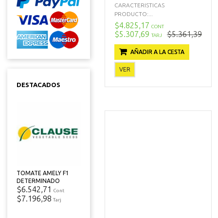
CARACTERISTICAS
PRODUCTO:...
$4.825,17
CONT
$5.307,69
$5.361,39
TARJ
AÑADIR A LA CESTA
VER
DESTACADOS
TOMATE AMELY F1
DETERMINADO
$6.542,71
Cont
$7.196,98
Tarj