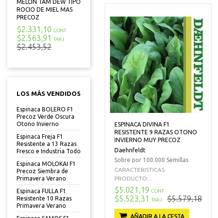
MELON TAM DEW TIPO
ROCIO DE MIEL MAS
PRECOZ
$2.331,10
CONT
$2.563,91
TARJ
$2.453,52
LOS MÁS VENDIDOS
Espinaca BOLERO F1
Precoz Verde Oscura
Otono Invierno
ESPINACA DIVINA F1
RESISTENTE 9 RAZAS OTONO
Espinaca Freja F1
INVIERNO MUY PRECOZ
Resistente a 13 Razas
Daehnfeldt
Fresco e Industria Todo
Sobre por 100.000 Semillas
Espinaca MOLOKAI F1
CARACTERISTICAS
Precoz Siembra de
PRODUCTO:...
Primavera Verano
$5.021,19
Espinaca FULLA F1
CONT
$5.523,31
$5.579,18
Resistente 10 Razas
TARJ
Primavera Verano
AÑADIR A LA CESTA