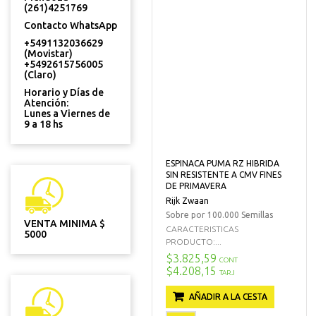
(261)4251769
Contacto WhatsApp
+5491132036629
(Movistar)
+5492615756005
(Claro)
Horario y Días de
Atención:
Lunes a Viernes de
9 a 18 hs
ESPINACA PUMA RZ HIBRIDA
SIN RESISTENTE A CMV FINES
DE PRIMAVERA
Rijk Zwaan
Sobre por 100.000 Semillas
VENTA MINIMA $
CARACTERISTICAS
5000
PRODUCTO:...
$3.825,59
CONT
$4.208,15
TARJ
AÑADIR A LA CESTA