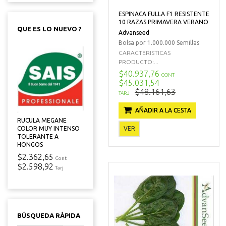
ESPINACA FULLA F1 RESISTENTE
10 RAZAS PRIMAVERA VERANO
QUE ES LO NUEVO ?
Advanseed
Bolsa por 1.000.000 Semillas
CARACTERISTICAS
PRODUCTO:...
$40.937,76
CONT
$45.031,54
$48.161,63
TARJ
AÑADIR A LA CESTA
RUCULA MEGANE
VER
COLOR MUY INTENSO
TOLERANTE A
HONGOS
$2.362,65
Cont
$2.598,92
Tarj
BÚSQUEDA RÁPIDA