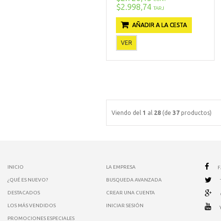
$2.998,74
TARJ
AÑADIR A LA CESTA
VER
Viendo del
1
al
28
(de
37
productos)
INICIO
LA EMPRESA
¿QUÉ ES NUEVO?
BUSQUEDA AVANZADA
DESTACADOS
CREAR UNA CUENTA
LOS MÁS VENDIDOS
INICIAR SESIÓN
PROMOCIONES ESPECIALES