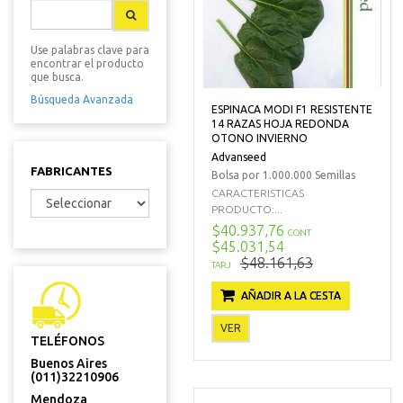
Use palabras clave para
encontrar el producto
que busca.
Búsqueda Avanzada
ESPINACA MODI F1 RESISTENTE
14 RAZAS HOJA REDONDA
OTONO INVIERNO
Advanseed
FABRICANTES
Bolsa por 1.000.000 Semillas
CARACTERISTICAS
PRODUCTO:...
$40.937,76
CONT
$45.031,54
$48.161,63
TARJ
AÑADIR A LA CESTA
VER
TELÉFONOS
Buenos Aires
(011)32210906
Mendoza