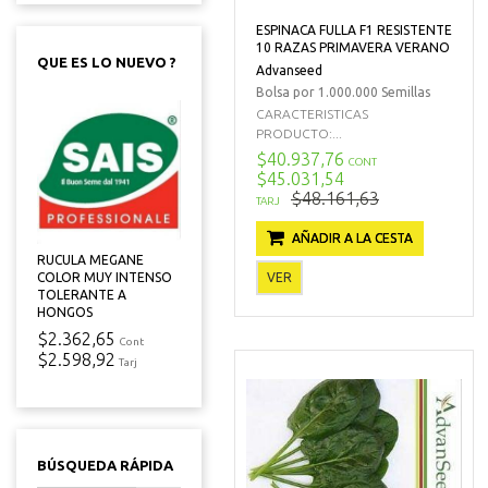
ESPINACA FULLA F1 RESISTENTE
10 RAZAS PRIMAVERA VERANO
QUE ES LO NUEVO ?
Advanseed
Bolsa por 1.000.000 Semillas
CARACTERISTICAS
PRODUCTO:...
$40.937,76
CONT
$45.031,54
$48.161,63
TARJ
AÑADIR A LA CESTA
RUCULA MEGANE
VER
COLOR MUY INTENSO
TOLERANTE A
HONGOS
$2.362,65
Cont
$2.598,92
Tarj
BÚSQUEDA RÁPIDA