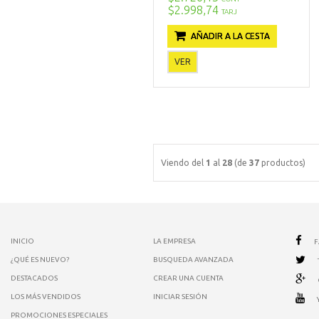
$2.998,74
TARJ
AÑADIR A LA CESTA
VER
Viendo del
1
al
28
(de
37
productos)
INICIO
LA EMPRESA
¿QUÉ ES NUEVO?
BUSQUEDA AVANZADA
DESTACADOS
CREAR UNA CUENTA
LOS MÁS VENDIDOS
INICIAR SESIÓN
PROMOCIONES ESPECIALES