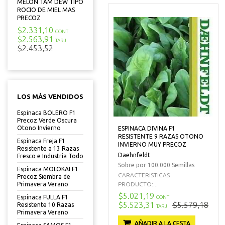
MELON TAM DEW TIPO
ROCIO DE MIEL MAS
PRECOZ
$2.331,10
CONT
$2.563,91
TARJ
$2.453,52
LOS MÁS VENDIDOS
Espinaca BOLERO F1
Precoz Verde Oscura
Otono Invierno
ESPINACA DIVINA F1
RESISTENTE 9 RAZAS OTONO
Espinaca Freja F1
INVIERNO MUY PRECOZ
Resistente a 13 Razas
Daehnfeldt
Fresco e Industria Todo
Sobre por 100.000 Semillas
Espinaca MOLOKAI F1
CARACTERISTICAS
Precoz Siembra de
PRODUCTO:...
Primavera Verano
$5.021,19
Espinaca FULLA F1
CONT
$5.523,31
$5.579,18
Resistente 10 Razas
TARJ
Primavera Verano
AÑADIR A LA CESTA