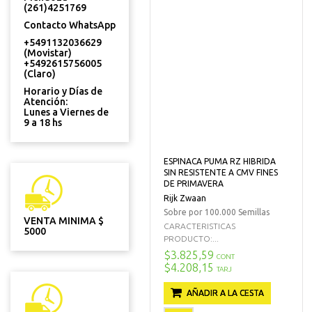
(261)4251769
Contacto WhatsApp
+5491132036629
(Movistar)
+5492615756005
(Claro)
Horario y Días de
Atención:
Lunes a Viernes de
9 a 18 hs
ESPINACA PUMA RZ HIBRIDA
SIN RESISTENTE A CMV FINES
DE PRIMAVERA
Rijk Zwaan
Sobre por 100.000 Semillas
VENTA MINIMA $
CARACTERISTICAS
5000
PRODUCTO:...
$3.825,59
CONT
$4.208,15
TARJ
AÑADIR A LA CESTA