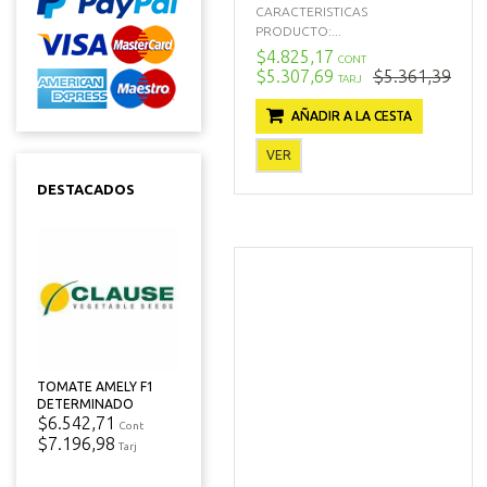
CARACTERISTICAS
PRODUCTO:...
$4.825,17
CONT
$5.307,69
$5.361,39
TARJ
AÑADIR A LA CESTA
VER
DESTACADOS
TOMATE AMELY F1
DETERMINADO
$6.542,71
Cont
$7.196,98
Tarj