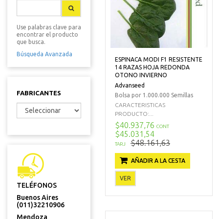
Use palabras clave para
encontrar el producto
que busca.
Búsqueda Avanzada
ESPINACA MODI F1 RESISTENTE
14 RAZAS HOJA REDONDA
OTONO INVIERNO
Advanseed
FABRICANTES
Bolsa por 1.000.000 Semillas
CARACTERISTICAS
PRODUCTO:...
$40.937,76
CONT
$45.031,54
$48.161,63
TARJ
AÑADIR A LA CESTA
VER
TELÉFONOS
Buenos Aires
(011)32210906
Mendoza