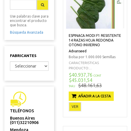
Use palabras clave para
encontrar el producto
que busca.
Búsqueda Avanzada
ESPINACA MODI F1 RESISTENTE
14 RAZAS HOJA REDONDA
OTONO INVIERNO
Advanseed
FABRICANTES
Bolsa por 1.000.000 Semillas
CARACTERISTICAS
PRODUCTO:...
$40.937,76
CONT
$45.031,54
$48.161,63
TARJ
AÑADIR A LA CESTA
VER
TELÉFONOS
Buenos Aires
(011)32210906
Mendoza