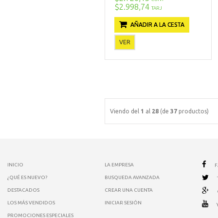
$2.998,74
TARJ
AÑADIR A LA CESTA
VER
Viendo del
1
al
28
(de
37
productos)
INICIO
LA EMPRESA
¿QUÉ ES NUEVO?
BUSQUEDA AVANZADA
DESTACADOS
CREAR UNA CUENTA
LOS MÁS VENDIDOS
INICIAR SESIÓN
PROMOCIONES ESPECIALES