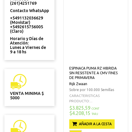
(261)4251769
Contacto WhatsApp
+5491132036629
(Movistar)
+5492615756005
(Claro)
Horario y Días de
Atención:
Lunes a Viernes de
9 a 18 hs
ESPINACA PUMA RZ HIBRIDA
SIN RESISTENTE A CMV FINES
DE PRIMAVERA
Rijk Zwaan
Sobre por 100.000 Semillas
VENTA MINIMA $
CARACTERISTICAS
5000
PRODUCTO:...
$3.825,59
CONT
$4.208,15
TARJ
AÑADIR A LA CESTA