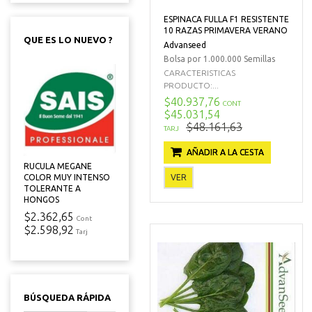
ESPINACA FULLA F1 RESISTENTE
10 RAZAS PRIMAVERA VERANO
QUE ES LO NUEVO ?
Advanseed
Bolsa por 1.000.000 Semillas
CARACTERISTICAS
PRODUCTO:...
$40.937,76
CONT
$45.031,54
$48.161,63
TARJ
AÑADIR A LA CESTA
RUCULA MEGANE
VER
COLOR MUY INTENSO
TOLERANTE A
HONGOS
$2.362,65
Cont
$2.598,92
Tarj
BÚSQUEDA RÁPIDA