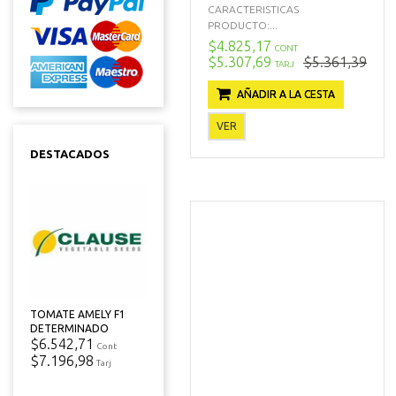
CARACTERISTICAS
PRODUCTO:...
$4.825,17
CONT
$5.307,69
$5.361,39
TARJ
AÑADIR A LA CESTA
VER
DESTACADOS
TOMATE AMELY F1
DETERMINADO
$6.542,71
Cont
$7.196,98
Tarj