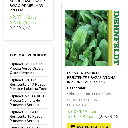
MELON TAM DEW TIPO
ROCIO DE MIEL MAS
PRECOZ
$2.331,10
CONT
$2.563,91
TARJ
$2.453,52
LOS MÁS VENDIDOS
Espinaca BOLERO F1
Precoz Verde Oscura
Otono Invierno
ESPINACA DIVINA F1
RESISTENTE 9 RAZAS OTONO
Espinaca Freja F1
INVIERNO MUY PRECOZ
Resistente a 13 Razas
Daehnfeldt
Fresco e Industria Todo
Sobre por 100.000 Semillas
Espinaca MOLOKAI F1
CARACTERISTICAS
Precoz Siembra de
PRODUCTO:...
Primavera Verano
$5.021,19
Espinaca FULLA F1
CONT
$5.523,31
$5.579,18
Resistente 10 Razas
TARJ
Primavera Verano
AÑADIR A LA CESTA