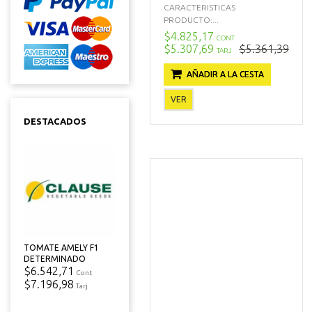
CARACTERISTICAS
PRODUCTO:...
$4.825,17
CONT
$5.307,69
$5.361,39
TARJ
AÑADIR A LA CESTA
VER
DESTACADOS
TOMATE AMELY F1
DETERMINADO
$6.542,71
Cont
$7.196,98
Tarj