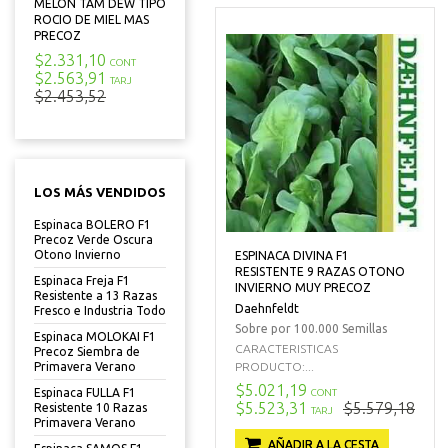
MELON TAM DEW TIPO
ROCIO DE MIEL MAS
PRECOZ
$2.331,10
CONT
$2.563,91
TARJ
$2.453,52
LOS MÁS VENDIDOS
Espinaca BOLERO F1
Precoz Verde Oscura
Otono Invierno
ESPINACA DIVINA F1
RESISTENTE 9 RAZAS OTONO
Espinaca Freja F1
INVIERNO MUY PRECOZ
Resistente a 13 Razas
Daehnfeldt
Fresco e Industria Todo
Sobre por 100.000 Semillas
Espinaca MOLOKAI F1
CARACTERISTICAS
Precoz Siembra de
PRODUCTO:...
Primavera Verano
$5.021,19
Espinaca FULLA F1
CONT
$5.523,31
$5.579,18
Resistente 10 Razas
TARJ
Primavera Verano
AÑADIR A LA CESTA