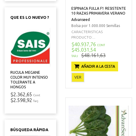
ESPINACA FULLA F1 RESISTENTE
10 RAZAS PRIMAVERA VERANO
QUE ES LO NUEVO ?
Advanseed
Bolsa por 1.000.000 Semillas
CARACTERISTICAS
PRODUCTO:...
$40.937,76
CONT
$45.031,54
$48.161,63
TARJ
AÑADIR A LA CESTA
RUCULA MEGANE
VER
COLOR MUY INTENSO
TOLERANTE A
HONGOS
$2.362,65
Cont
$2.598,92
Tarj
BÚSQUEDA RÁPIDA