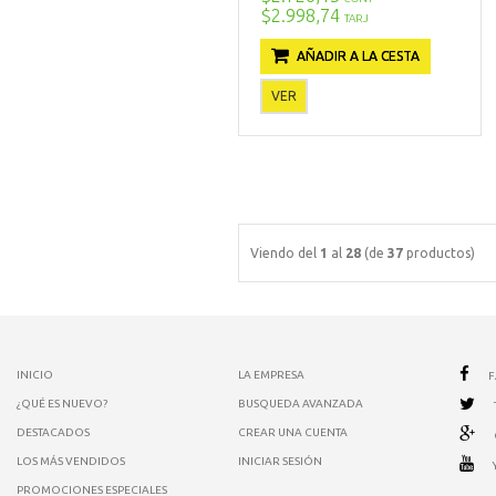
$2.998,74
TARJ
AÑADIR A LA CESTA
VER
Viendo del
1
al
28
(de
37
productos)
INICIO
LA EMPRESA
¿QUÉ ES NUEVO?
BUSQUEDA AVANZADA
DESTACADOS
CREAR UNA CUENTA
LOS MÁS VENDIDOS
INICIAR SESIÓN
PROMOCIONES ESPECIALES