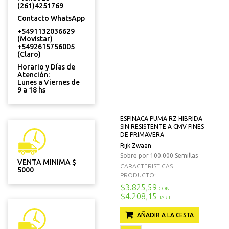
(261)4251769
Contacto WhatsApp
+5491132036629
(Movistar)
+5492615756005
(Claro)
Horario y Días de
Atención:
Lunes a Viernes de
9 a 18 hs
ESPINACA PUMA RZ HIBRIDA
SIN RESISTENTE A CMV FINES
DE PRIMAVERA
Rijk Zwaan
Sobre por 100.000 Semillas
VENTA MINIMA $
CARACTERISTICAS
5000
PRODUCTO:...
$3.825,59
CONT
$4.208,15
TARJ
AÑADIR A LA CESTA