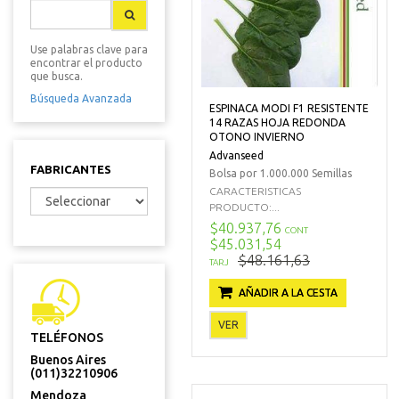
Use palabras clave para
encontrar el producto
que busca.
Búsqueda Avanzada
ESPINACA MODI F1 RESISTENTE
14 RAZAS HOJA REDONDA
OTONO INVIERNO
Advanseed
FABRICANTES
Bolsa por 1.000.000 Semillas
CARACTERISTICAS
PRODUCTO:...
$40.937,76
CONT
$45.031,54
$48.161,63
TARJ
AÑADIR A LA CESTA
VER
TELÉFONOS
Buenos Aires
(011)32210906
Mendoza