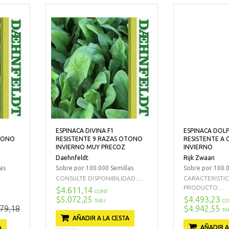
ESPINACA DIVINA F1
ESPINACA DOLP
OTONO
RESISTENTE 9 RAZAS OTONO
RESISTENTE A 
INVIERNO MUY PRECOZ
INVIERNO
Daehnfeldt
Rijk Zwaan
as
Sobre por 100.000 Semillas
Sobre por 100.0
CONSULTE DISPONIBILIDAD:....
CARACTERISTI
PRODUCTO:...
$4.611,14
CONT
$5.072,25
$4.493,23
TARJ
CO
79,18
$4.942,55
TA
AÑADIR A LA CESTA
A
AÑADIR A