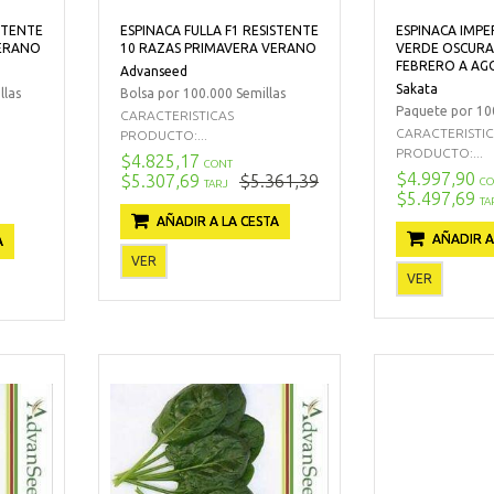
ISTENTE
ESPINACA FULLA F1 RESISTENTE
ESPINACA IMPE
VERANO
10 RAZAS PRIMAVERA VERANO
VERDE OSCURA
FEBRERO A AG
Advanseed
Sakata
llas
Bolsa por 100.000 Semillas
Paquete por 100
CARACTERISTICAS
CARACTERISTI
PRODUCTO:...
PRODUCTO:...
$4.825,17
CONT
$4.997,90
$5.307,69
$5.361,39
CO
TARJ
$5.497,69
TA
AÑADIR A LA CESTA
AÑADIR A
A
VER
VER