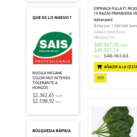
ESPINACA FULLA F1 RES
10 RAZAS PRIMAVERA 
QUE ES LO NUEVO ?
Advanseed
Bolsa por 1.000.000 Semi
CARACTERISTICAS
PRODUCTO:...
$40.937,76
CONT
$45.031,54
$48.161,63
TARJ
AÑADIR A LA CEST
RUCULA MEGANE
VER
COLOR MUY INTENSO
TOLERANTE A
HONGOS
$2.362,65
Cont
$2.598,92
Tarj
BÚSQUEDA RÁPIDA