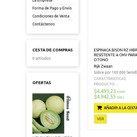
La Empresa
Forma de Pago y Envío
Condiciones de Venta
Contáctenos
CESTA DE COMPRAS
ESPINACA BISON RZ HIB
RESISTENTE A CMV PAR
0 artículos
OTONO
Rijk Zwaan
Sobre por 100.000 Semill
CARACTERISTICAS
OFERTAS
PRODUCTO:...
$4.493,23
CONT
$4.942,55
TARJ
AÑADIR A LA CEST
VER