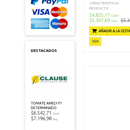
CARACTERISTICAS
PRODUCTO:...
$4.825,17
CONT
$5.307,69
$5.3
TARJ
AÑADIR A LA CEST
VER
DESTACADOS
TOMATE AMELY F1
DETERMINADO
$6.542,71
Cont
$7.196,98
Tarj