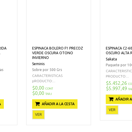
RIDA
ESPINACA BOLERO F1 PRECOZ
ESPINACA C2-6
A
VERDE OSCURA OTONO
OSCURO ALTA 
INVIERNO
Sakata
Seminis
Paquete por 100
as
Sobre por 500 Grs
CARACTERISTI
CARACTERISTICAS
PRODUCTO:...
pRODUCTO:...
$5.452,26
CO
$0,00
$5.997,49
CONT
TA
$0,00
TARJ
AÑADIR A
A
AÑADIR A LA CESTA
VER
VER