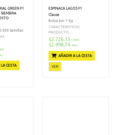
RIAL GREEN F1
ESPINACA LAGOS F1
 SIEMBRA
Clause
OSTO
Bolsa por 1 Kg
CARACTERISTICAS
.000 Semillas
PRODUCTO:...
CAS
$2.726,13
CONT
$2.998,74
TARJ
NT
RJ
AÑADIR A LA CESTA
 LA CESTA
VER