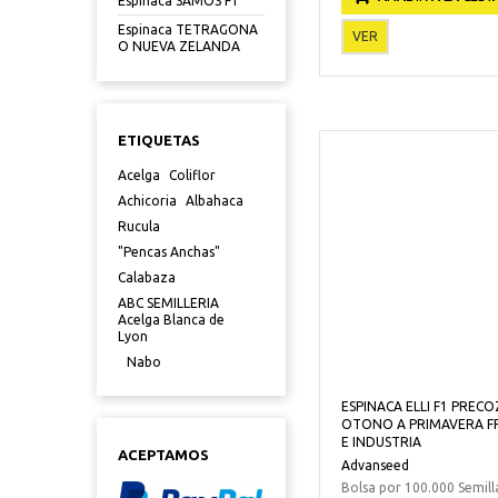
Espinaca SAMOS F1
Espinaca TETRAGONA
VER
O NUEVA ZELANDA
ETIQUETAS
Acelga
Coliflor
Achicoria
Albahaca
Rucula
"Pencas Anchas"
Calabaza
ABC SEMILLERIA
Acelga Blanca de
Lyon
Nabo
ESPINACA ELLI F1 PRECO
OTONO A PRIMAVERA F
E INDUSTRIA
ACEPTAMOS
Advanseed
Bolsa por 100.000 Semill