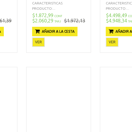
CARACTERISTICAS
CARACTERISTI
PRODUCTO:...
PRODUCTO:...
$1.872,99
$4.498,49
CONT
CO
61,39
$2.060,29
$1.972,13
$4.948,34
TARJ
TA
A
AÑADIR A LA CESTA
AÑADIR A
VER
VER