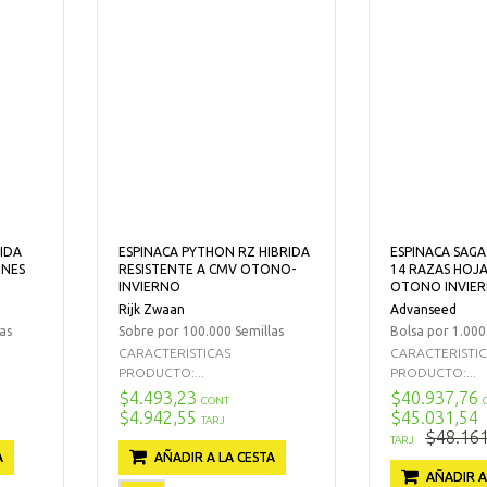
IDA
ESPINACA PYTHON RZ HIBRIDA
ESPINACA SAGA
INES
RESISTENTE A CMV OTONO-
14 RAZAS HOJ
INVIERNO
OTONO INVIE
Rijk Zwaan
Advanseed
as
Sobre por 100.000 Semillas
Bolsa por 1.000
CARACTERISTICAS
CARACTERISTI
PRODUCTO:...
PRODUCTO:...
$4.493,23
$40.937,76
CONT
$4.942,55
$45.031,54
TARJ
$48.161
TARJ
A
AÑADIR A LA CESTA
AÑADIR A