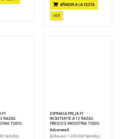
AÑADIR A LA CESTA
VER
A F1
ESPINACA FREJA F1
13 RAZAS
RESISTENTE A 13 RAZAS
USTRIA TODO
FRESCO E INDUSTRIA TODO
Advanseed
00 Semillas
Bolsa por 1.000.000 Semillas