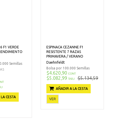
06 F1 VERDE
ESPINACA CEZANNE F1
RENDIMIENTO
RESISTENTE 7 RAZAS
PRIMAVERA / VERANO
Daehnfeldt
.000 Semillas
Bolsa por 100.000 Semillas
CAS
$4.620,90
CONT
$5.082,99
$5.134,59
TARJ
NT
RJ
AÑADIR A LA CESTA
 LA CESTA
VER