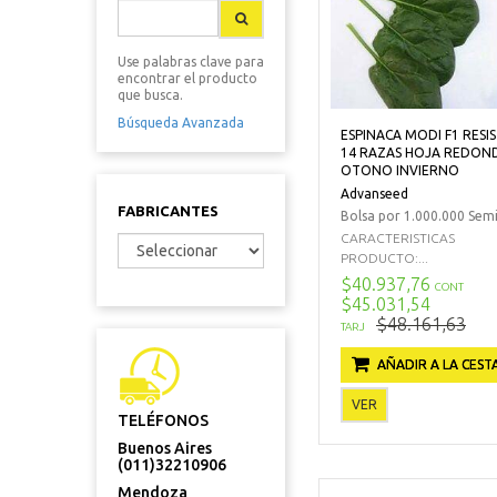
Use palabras clave para
encontrar el producto
que busca.
Búsqueda Avanzada
ESPINACA MODI F1 RESI
14 RAZAS HOJA REDON
OTONO INVIERNO
Advanseed
FABRICANTES
Bolsa por 1.000.000 Semi
CARACTERISTICAS
PRODUCTO:...
$40.937,76
CONT
$45.031,54
$48.161,63
TARJ
AÑADIR A LA CEST
VER
TELÉFONOS
Buenos Aires
(011)32210906
Mendoza