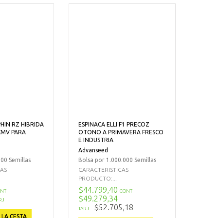
HIN RZ HIBRIDA
ESPINACA ELLI F1 PRECOZ
CMV PARA
OTONO A PRIMAVERA FRESCO
E INDUSTRIA
Advanseed
00 Semillas
Bolsa por 1.000.000 Semillas
CAS
CARACTERISTICAS
PRODUCTO:...
$44.799,40
NT
CONT
$49.279,34
RJ
$52.705,18
TARJ
 LA CESTA