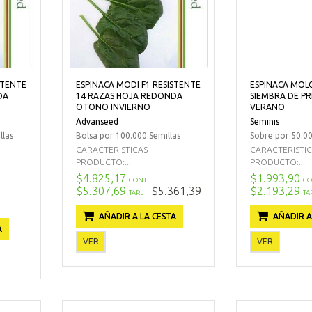
STENTE
ESPINACA MODI F1 RESISTENTE
ESPINACA MOLO
DA
14 RAZAS HOJA REDONDA
SIEMBRA DE P
OTONO INVIERNO
VERANO
Advanseed
Seminis
llas
Bolsa por 100.000 Semillas
Sobre por 50.00
CARACTERISTICAS
CARACTERISTI
PRODUCTO:...
PRODUCTO:...
$4.825,17
$1.993,90
CONT
CO
$5.307,69
$5.361,39
$2.193,29
TARJ
TA
AÑADIR A LA CESTA
AÑADIR A
A
VER
VER