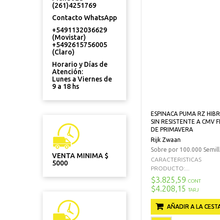
(261)4251769
Contacto WhatsApp
+5491132036629
(Movistar)
+5492615756005
(Claro)
Horario y Días de
Atención:
Lunes a Viernes de
9 a 18 hs
ESPINACA PUMA RZ HIBR
SIN RESISTENTE A CMV F
DE PRIMAVERA
Rijk Zwaan
Sobre por 100.000 Semill
VENTA MINIMA $
CARACTERISTICAS
5000
PRODUCTO:...
$3.825,59
CONT
$4.208,15
TARJ
AÑADIR A LA CEST