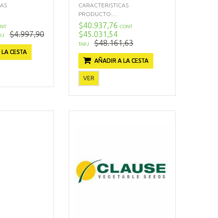
CAS
CARACTERISTICAS
PRODUCTO:...
$40.937,76
NT
CONT
$4.997,90
$45.031,54
RJ
$48.161,63
TARJ
 LA CESTA
AÑADIR A LA CESTA
VER