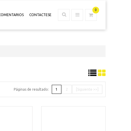
0
COMENTARIOS
CONTACTESE
Páginas de resultado:
1
2
[Siguiente >>]