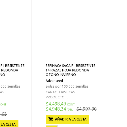
 F1 RESISTENTE
ESPINACA SAGA F1 RESISTENTE
A REDONDA
14 RAZAS HOJA REDONDA
RNO
OTONO INVIERNO
Advanseed
.000 Semillas
Bolsa por 100.000 Semillas
CAS
CARACTERISTICAS
PRODUCTO:...
$4.498,49
CONT
CONT
$4.948,34
$4.997,90
TARJ
,63
AÑADIR A LA CESTA
 LA CESTA