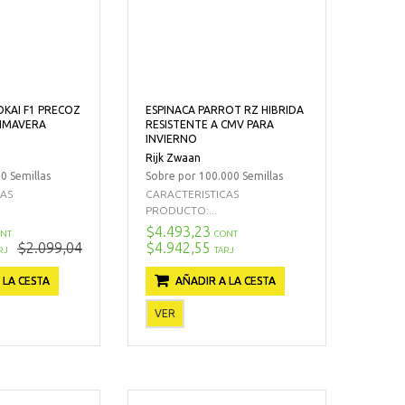
KAI F1 PRECOZ
ESPINACA PARROT RZ HIBRIDA
RIMAVERA
RESISTENTE A CMV PARA
INVIERNO
Rijk Zwaan
0 Semillas
Sobre por 100.000 Semillas
CAS
CARACTERISTICAS
PRODUCTO:...
$4.493,23
NT
CONT
$2.099,04
$4.942,55
RJ
TARJ
 LA CESTA
AÑADIR A LA CESTA
VER