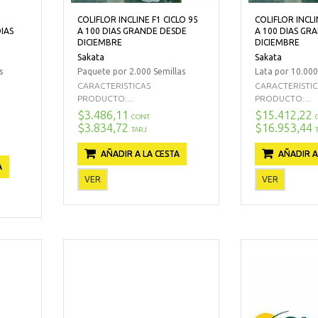
COLIFLOR INCLINE F1 CICLO 95
COLIFLOR INCLI
IAS
A 100 DIAS GRANDE DESDE
A 100 DIAS GR
DICIEMBRE
DICIEMBRE
Sakata
Sakata
s
Paquete por 2.000 Semillas
Lata por 10.000
CARACTERISTICAS
CARACTERISTI
PRODUCTO:...
PRODUCTO:...
$3.486,11
$15.412,22
CONT
$3.834,72
$16.953,44
TARJ
AÑADIR A LA CESTA
AÑADIR A
A
VER
VER