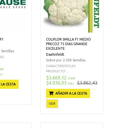
 F1
COLIFLOR SMILLA F1 MEDIO
PRECOZ 75 DIAS GRANDE
EXCELENTE
 Semillas
Daehnfeldt
CAS
Sobre por 2.500 Semillas
CARACTERISTICAS
NT
PRODUCTO:...
RJ
$3.669,12
CONT
$4.036,03
$3.862,43
TARJ
 LA CESTA
AÑADIR A LA CESTA
VER