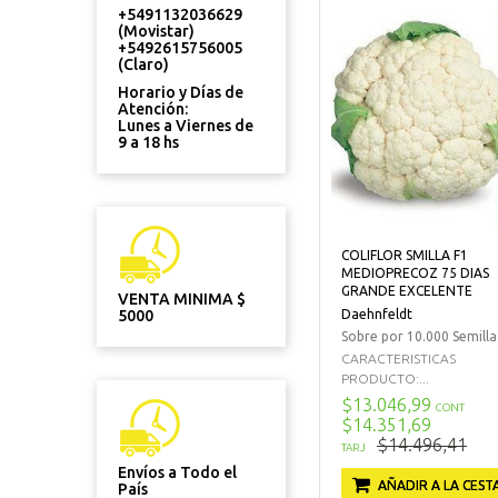
+5491132036629
(Movistar)
+5492615756005
(Claro)
Horario y Días de
Atención:
Lunes a Viernes de
9 a 18 hs
COLIFLOR SMILLA F1
MEDIOPRECOZ 75 DIAS
GRANDE EXCELENTE
VENTA MINIMA $
Daehnfeldt
5000
Sobre por 10.000 Semilla
CARACTERISTICAS
PRODUCTO:...
$13.046,99
CONT
$14.351,69
$14.496,41
TARJ
Envíos a Todo el
AÑADIR A LA CEST
País