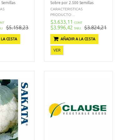
 Semillas
Sobre por 2.500 Semillas
CAS
CARACTERISTICAS
PRODUCTO:...
$3.633,11
NT
CONT
$5.158,23
$3.996,42
$3.824,21
RJ
TARJ
 LA CESTA
AÑADIR A LA CESTA
VER