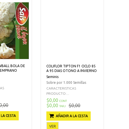
WBALL BOLA DE
COLIFLOR TIPTON F1 CICLO 85
TEMPRANO
A 95 DIAS OTONO A INVIERNO
Seminis
Sobre por 1.000 Semillas
CAS
CARACTERISTICAS
PRODUCTO:...
$0,00
CONT
0,00
$0,00
$0,00
TARJ
 LA CESTA
AÑADIR A LA CESTA
VER