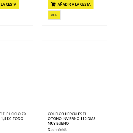
 LA CESTA
AÑADIR A LA CESTA
VER
ITI F1 CICLO 70
COLIFLOR HERCULES F1
A 1,5 KG TODO
OTONO INVIERNO 110 DIAS
MUY BUENO
Daehnfeldt