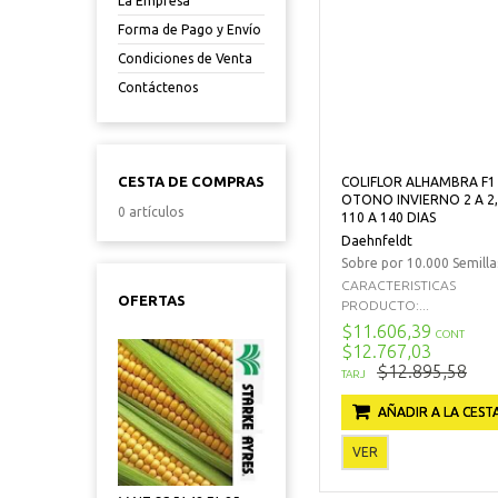
La Empresa
Forma de Pago y Envío
Condiciones de Venta
Contáctenos
CESTA DE COMPRAS
COLIFLOR ALHAMBRA F1
OTONO INVIERNO 2 A 2,
0 artículos
110 A 140 DIAS
Daehnfeldt
Sobre por 10.000 Semilla
CARACTERISTICAS
OFERTAS
PRODUCTO:...
$11.606,39
CONT
$12.767,03
$12.895,58
TARJ
AÑADIR A LA CEST
VER