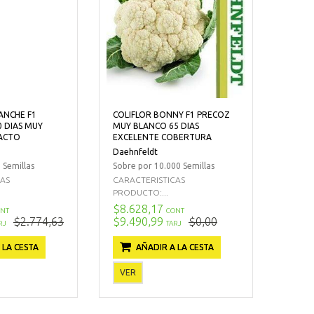
ANCHE F1
COLIFLOR BONNY F1 PRECOZ
0 DIAS MUY
MUY BLANCO 65 DIAS
ACTO
EXCELENTE COBERTURA
Daehnfeldt
 Semillas
Sobre por 10.000 Semillas
CAS
CARACTERISTICAS
PRODUCTO:...
$8.628,17
NT
CONT
$2.774,63
$9.490,99
$0,00
RJ
TARJ
 LA CESTA
AÑADIR A LA CESTA
VER