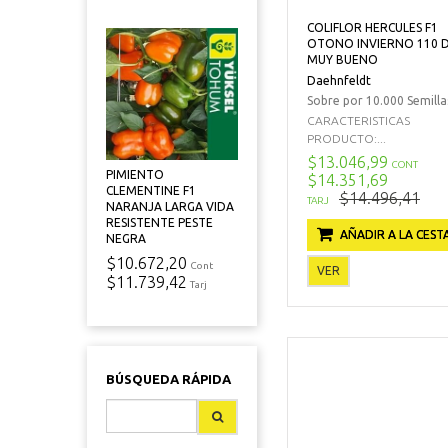
COLIFLOR HERCULES F1
OTONO INVIERNO 110 D
MUY BUENO
Daehnfeldt
Sobre por 10.000 Semilla
CARACTERISTICAS
PRODUCTO:...
$13.046,99
CONT
PIMIENTO
$14.351,69
CLEMENTINE F1
$14.496,41
TARJ
NARANJA LARGA VIDA
RESISTENTE PESTE
AÑADIR A LA CEST
NEGRA
$10.672,20
Cont
VER
$11.739,42
Tarj
BÚSQUEDA RÁPIDA