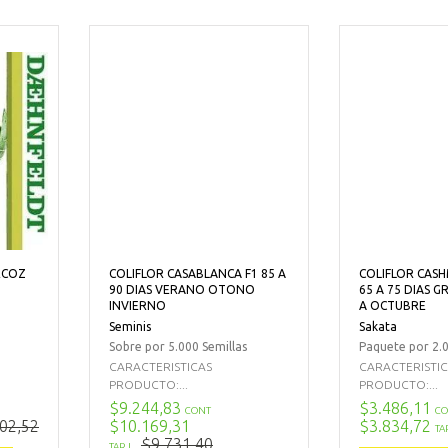
ECOZ
COLIFLOR CASABLANCA F1 85 A
COLIFLOR CASH
90 DIAS VERANO OTONO
65 A 75 DIAS 
INVIERNO
A OCTUBRE
Seminis
Sakata
Sobre por 5.000 Semillas
Paquete por 2.0
CARACTERISTICAS
CARACTERISTI
PRODUCTO:...
PRODUCTO:...
$9.244,83
$3.486,11
CONT
CO
02,52
$10.169,31
$3.834,72
TA
$9.731,40
TARJ