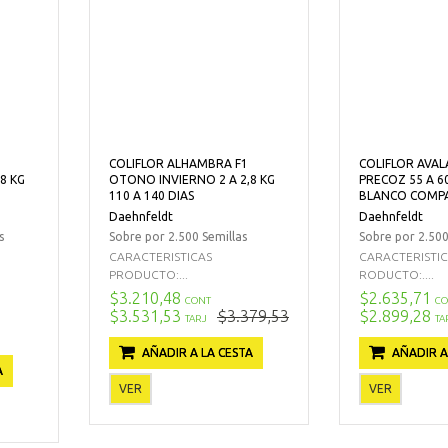
COLIFLOR ALHAMBRA F1
COLIFLOR AVAL
8 KG
OTONO INVIERNO 2 A 2,8 KG
PRECOZ 55 A 6
110 A 140 DIAS
BLANCO COMP
Daehnfeldt
Daehnfeldt
s
Sobre por 2.500 Semillas
Sobre por 2.500
CARACTERISTICAS
CARACTERISTI
PRODUCTO:...
RODUCTO:....
$3.210,48
$2.635,71
CONT
CO
$3.531,53
$3.379,53
$2.899,28
TARJ
TA
AÑADIR A LA CESTA
AÑADIR A
A
VER
VER