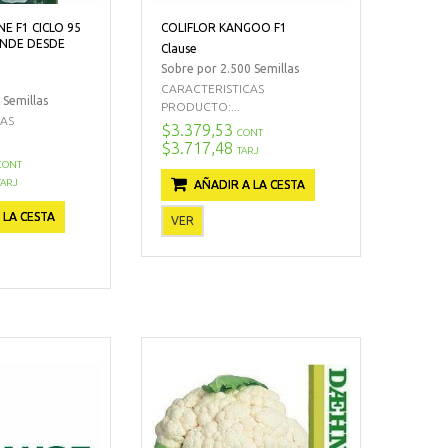
NE F1 CICLO 95
COLIFLOR KANGOO F1
ANDE DESDE
Clause
Sobre por 2.500 Semillas
CARACTERISTICAS
 Semillas
PRODUCTO:...
CAS
$3.379,53
CONT
$3.717,48
TARJ
CONT
TARJ
AÑADIR A LA CESTA
 LA CESTA
VER