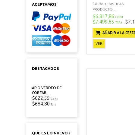
CARACTERISTICAS
ACEPTAMOS
PRODUCTO:...
$6.817,86
CONT
$7.499,65
$7.1
TARJ
AÑADIR A LA CEST
VER
DESTACADOS
APIO VERDEO DE
CORTAR
$622,55
Cont
$684,80
Tarj
QUE ES LO NUEVO ?