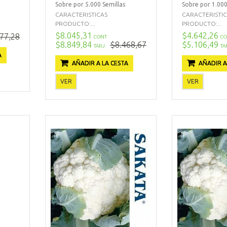
Sobre por 5.000 Semillas
Sobre por 1.000
CARACTERISTICAS
CARACTERISTI
PRODUCTO:...
PRODUCTO:...
$8.045,31
$4.642,26
77,28
CONT
CO
$8.849,84
$8.468,67
$5.106,49
TARJ
TA
A
AÑADIR A LA CESTA
AÑADIR A
VER
VER