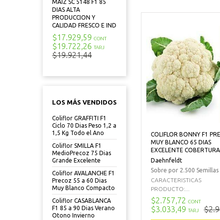
MAIZ SC 5148 F1 85
DIAS ALTA
PRODUCCION Y
CALIDAD FRESCO E IND
$17.929,59
CONT
$19.722,26
TARJ
$19.921,44
LOS MÁS VENDIDOS
Coliflor GRAFFITI F1
Ciclo 70 Dias Peso 1,2 a
1,5 Kg Todo el Ano
COLIFLOR BONNY F1 PR
MUY BLANCO 65 DIAS
Coliflor SMILLA F1
EXCELENTE COBERTURA
MedioPrecoz 75 Dias
Daehnfeldt
Grande Excelente
Sobre por 2.500 Semillas
Coliflor AVALANCHE F1
CARACTERISTICAS
Precoz 55 a 60 Dias
Muy Blanco Compacto
PRODUCTO:...
$2.757,72
Coliflor CASABLANCA
CONT
$3.033,49
$2.9
F1 85 a 90 Dias Verano
TARJ
Otono Invierno