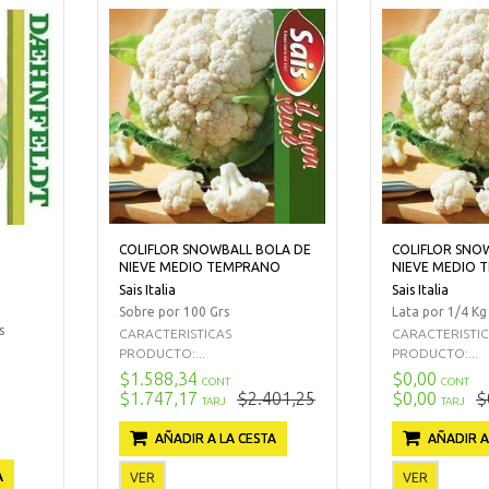
COLIFLOR SNOWBALL BOLA DE
COLIFLOR SNO
NIEVE MEDIO TEMPRANO
NIEVE MEDIO 
Sais Italia
Sais Italia
Sobre por 100 Grs
Lata por 1/4 Kg
s
CARACTERISTICAS
CARACTERISTI
PRODUCTO:...
PRODUCTO:...
$1.588,34
$0,00
CONT
CONT
$1.747,17
$2.401,25
$0,00
$
TARJ
TARJ
AÑADIR A LA CESTA
AÑADIR A
A
VER
VER