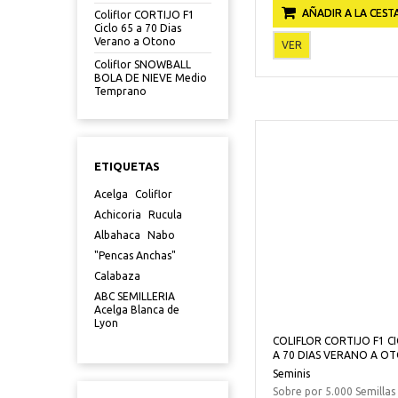
AÑADIR A LA CEST
Coliflor CORTIJO F1
Ciclo 65 a 70 Dias
Verano a Otono
VER
Coliflor SNOWBALL
BOLA DE NIEVE Medio
Temprano
ETIQUETAS
Acelga
Coliflor
Achicoria
Rucula
Albahaca
Nabo
"Pencas Anchas"
Calabaza
ABC SEMILLERIA
Acelga Blanca de
Lyon
COLIFLOR CORTIJO F1 CI
A 70 DIAS VERANO A O
Seminis
Sobre por 5.000 Semillas