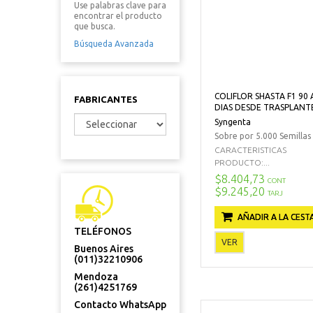
Use palabras clave para
encontrar el producto
que busca.
Búsqueda Avanzada
COLIFLOR SHASTA F1 90 
FABRICANTES
DIAS DESDE TRASPLANT
Syngenta
Sobre por 5.000 Semillas
CARACTERISTICAS
PRODUCTO:...
$8.404,73
CONT
$9.245,20
TARJ
AÑADIR A LA CEST
TELÉFONOS
VER
Buenos Aires
(011)32210906
Mendoza
(261)4251769
Contacto WhatsApp