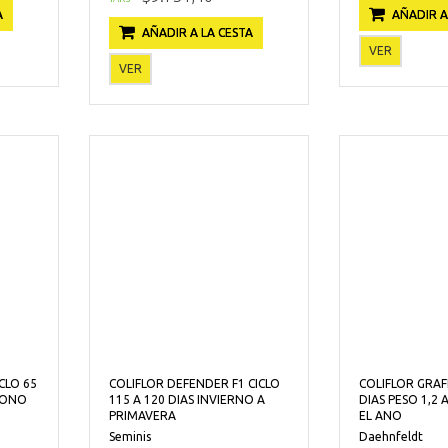
A
AÑADIR A
AÑADIR A LA CESTA
VER
VER
CLO 65
COLIFLOR DEFENDER F1 CICLO
COLIFLOR GRAFF
TONO
115 A 120 DIAS INVIERNO A
DIAS PESO 1,2 
PRIMAVERA
EL ANO
Seminis
Daehnfeldt