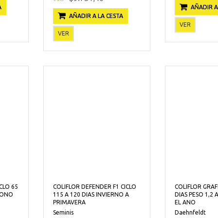
A
AÑADIR A
AÑADIR A LA CESTA
VER
VER
CLO 65
COLIFLOR DEFENDER F1 CICLO
COLIFLOR GRAFF
TONO
115 A 120 DIAS INVIERNO A
DIAS PESO 1,2 
PRIMAVERA
EL ANO
Seminis
Daehnfeldt