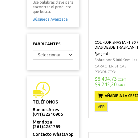
Use palabras clave para
encontrar el producto
que busca.
Búsqueda Avanzada
COLIFLOR SHASTA F1 90 
FABRICANTES
DIAS DESDE TRASPLANT
Syngenta
Sobre por 5.000 Semillas
CARACTERISTICAS
PRODUCTO:...
$8.404,73
CONT
$9.245,20
TARJ
AÑADIR A LA CEST
TELÉFONOS
VER
Buenos Aires
(011)32210906
Mendoza
(261)4251769
Contacto WhatsApp