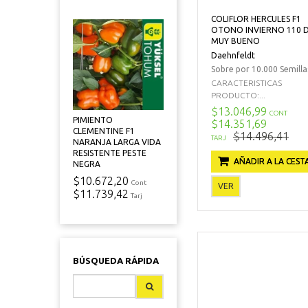
COLIFLOR HERCULES F1
OTONO INVIERNO 110 D
MUY BUENO
Daehnfeldt
Sobre por 10.000 Semilla
CARACTERISTICAS
PRODUCTO:...
$13.046,99
CONT
PIMIENTO
$14.351,69
CLEMENTINE F1
$14.496,41
TARJ
NARANJA LARGA VIDA
RESISTENTE PESTE
AÑADIR A LA CEST
NEGRA
$10.672,20
Cont
VER
$11.739,42
Tarj
BÚSQUEDA RÁPIDA