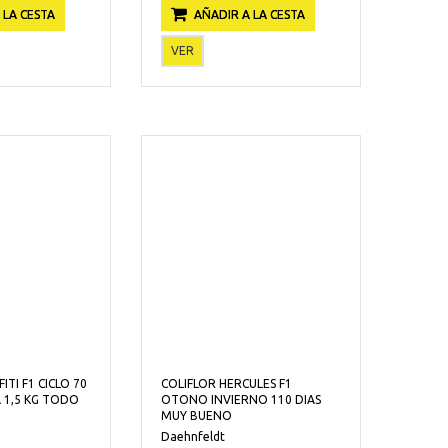
 LA CESTA
AÑADIR A LA CESTA
VER
ITI F1 CICLO 70
COLIFLOR HERCULES F1
A 1,5 KG TODO
OTONO INVIERNO 110 DIAS
MUY BUENO
Daehnfeldt