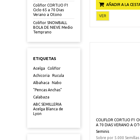
AÑADIR A LA CEST
Coliflor CORTIJO F1
Ciclo 65 a 70 Dias
Verano a Otono
VER
Coliflor SNOWBALL
BOLA DE NIEVE Medio
Temprano
ETIQUETAS
Acelga
Coliflor
Achicoria
Rucula
Albahaca
Nabo
"Pencas Anchas"
Calabaza
ABC SEMILLERIA
Acelga Blanca de
Lyon
COLIFLOR CORTIJO F1 CI
A 70 DIAS VERANO A O
Seminis
Sobre por 5.000 Semillas