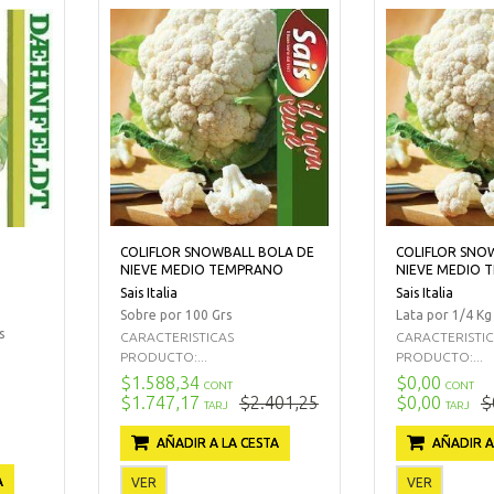
COLIFLOR SNOWBALL BOLA DE
COLIFLOR SNO
NIEVE MEDIO TEMPRANO
NIEVE MEDIO 
Sais Italia
Sais Italia
Sobre por 100 Grs
Lata por 1/4 Kg
s
CARACTERISTICAS
CARACTERISTI
PRODUCTO:...
PRODUCTO:...
$1.588,34
$0,00
CONT
CONT
$1.747,17
$2.401,25
$0,00
$
TARJ
TARJ
AÑADIR A LA CESTA
AÑADIR A
A
VER
VER