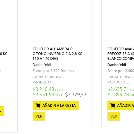
COLIFLOR ALHAMBRA F1
COLIFLOR AVAL
8 KG
OTONO INVIERNO 2 A 2,8 KG
PRECOZ 55 A 6
110 A 140 DIAS
BLANCO COMP
Daehnfeldt
Daehnfeldt
s
Sobre por 2.500 Semillas
Sobre por 2.500
CARACTERISTICAS
CARACTERISTI
PRODUCTO:...
RODUCTO:....
$3.210,48
$2.635,71
CONT
CO
$3.531,53
$3.379,53
$2.899,28
TARJ
TA
AÑADIR A LA CESTA
AÑADIR A
A
VER
VER