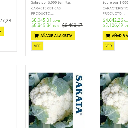
Sobre por 5.000 Semillas
Sobre por 1.000
CARACTERISTICAS
CARACTERISTI
PRODUCTO:...
PRODUCTO:...
$8.045,31
$4.642,26
77,28
CONT
CO
$8.849,84
$8.468,67
$5.106,49
TARJ
TA
A
AÑADIR A LA CESTA
AÑADIR A
VER
VER