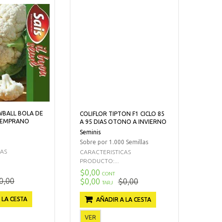
WBALL BOLA DE
COLIFLOR TIPTON F1 CICLO 85
TEMPRANO
A 95 DIAS OTONO A INVIERNO
Seminis
Sobre por 1.000 Semillas
CAS
CARACTERISTICAS
PRODUCTO:...
$0,00
CONT
0,00
$0,00
$0,00
TARJ
 LA CESTA
AÑADIR A LA CESTA
VER