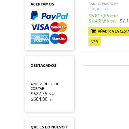
CARACTERISTICAS
ACEPTAMOS
PRODUCTO:...
$6.817,86
CONT
$7.499,65
$7.1
TARJ
AÑADIR A LA CEST
VER
DESTACADOS
APIO VERDEO DE
CORTAR
$622,55
Cont
$684,80
Tarj
QUE ES LO NUEVO ?