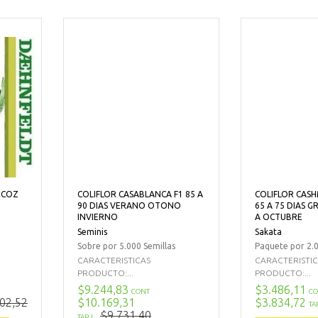
ECOZ
COLIFLOR CASABLANCA F1 85 A
COLIFLOR CASH
90 DIAS VERANO OTONO
65 A 75 DIAS 
INVIERNO
A OCTUBRE
Seminis
Sakata
Sobre por 5.000 Semillas
Paquete por 2.0
CARACTERISTICAS
CARACTERISTI
PRODUCTO:...
PRODUCTO:...
$9.244,83
$3.486,11
CONT
CO
02,52
$10.169,31
$3.834,72
TA
$9.731,40
TARJ