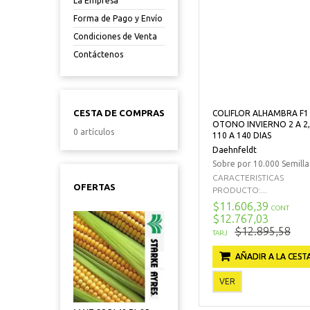
La Empresa
Forma de Pago y Envío
Condiciones de Venta
Contáctenos
CESTA DE COMPRAS
COLIFLOR ALHAMBRA F1
OTONO INVIERNO 2 A 2,
0 artículos
110 A 140 DIAS
Daehnfeldt
Sobre por 10.000 Semilla
CARACTERISTICAS
OFERTAS
PRODUCTO:...
$11.606,39
CONT
$12.767,03
$12.895,58
TARJ
AÑADIR A LA CEST
VER