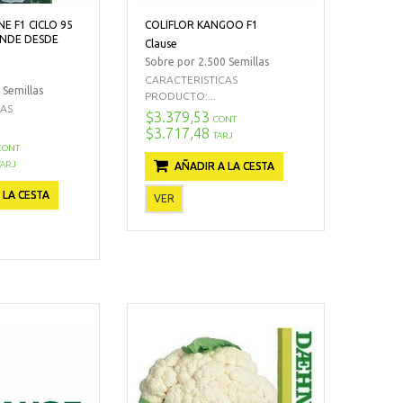
NE F1 CICLO 95
COLIFLOR KANGOO F1
ANDE DESDE
Clause
Sobre por 2.500 Semillas
CARACTERISTICAS
 Semillas
PRODUCTO:...
CAS
$3.379,53
CONT
$3.717,48
TARJ
CONT
TARJ
AÑADIR A LA CESTA
 LA CESTA
VER