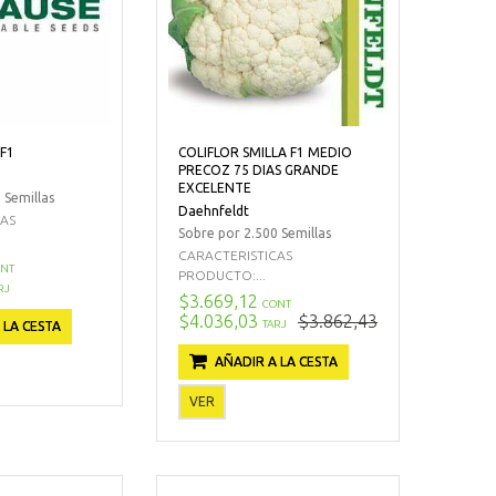
 F1
COLIFLOR SMILLA F1 MEDIO
PRECOZ 75 DIAS GRANDE
EXCELENTE
 Semillas
Daehnfeldt
CAS
Sobre por 2.500 Semillas
CARACTERISTICAS
NT
PRODUCTO:...
RJ
$3.669,12
CONT
$4.036,03
$3.862,43
TARJ
 LA CESTA
AÑADIR A LA CESTA
VER