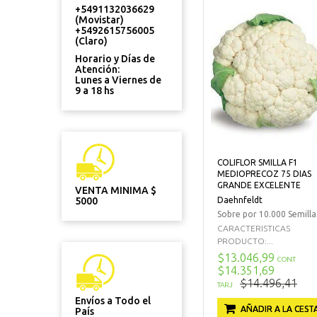
+5491132036629
(Movistar)
+5492615756005
(Claro)
Horario y Días de
Atención:
Lunes a Viernes de
9 a 18 hs
COLIFLOR SMILLA F1
MEDIOPRECOZ 75 DIAS
GRANDE EXCELENTE
VENTA MINIMA $
Daehnfeldt
5000
Sobre por 10.000 Semilla
CARACTERISTICAS
PRODUCTO:...
$13.046,99
CONT
$14.351,69
$14.496,41
TARJ
Envíos a Todo el
AÑADIR A LA CEST
País