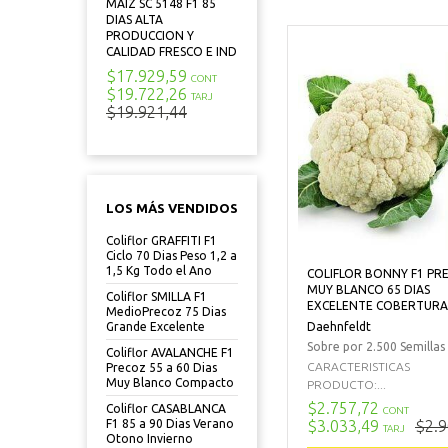
MAIZ SC 5148 F1 85
DIAS ALTA
PRODUCCION Y
CALIDAD FRESCO E IND
$17.929,59
CONT
$19.722,26
TARJ
$19.921,44
LOS MÁS VENDIDOS
Coliflor GRAFFITI F1
Ciclo 70 Dias Peso 1,2 a
1,5 Kg Todo el Ano
COLIFLOR BONNY F1 PR
MUY BLANCO 65 DIAS
Coliflor SMILLA F1
EXCELENTE COBERTURA
MedioPrecoz 75 Dias
Daehnfeldt
Grande Excelente
Sobre por 2.500 Semillas
Coliflor AVALANCHE F1
CARACTERISTICAS
Precoz 55 a 60 Dias
Muy Blanco Compacto
PRODUCTO:...
$2.757,72
Coliflor CASABLANCA
CONT
$3.033,49
$2.9
F1 85 a 90 Dias Verano
TARJ
Otono Invierno