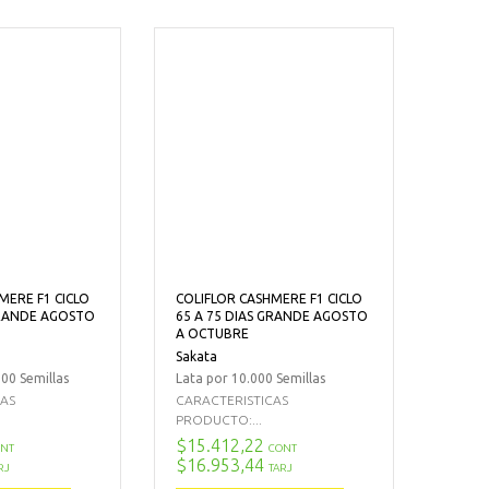
MERE F1 CICLO
COLIFLOR CASHMERE F1 CICLO
GRANDE AGOSTO
65 A 75 DIAS GRANDE AGOSTO
A OCTUBRE
Sakata
00 Semillas
Lata por 10.000 Semillas
CAS
CARACTERISTICAS
PRODUCTO:...
$15.412,22
NT
CONT
$16.953,44
RJ
TARJ