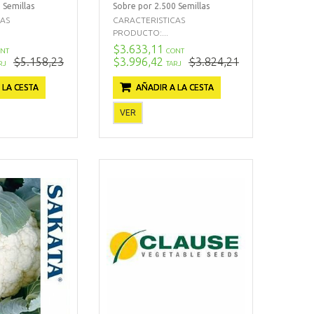
 Semillas
Sobre por 2.500 Semillas
CAS
CARACTERISTICAS
PRODUCTO:...
$3.633,11
NT
CONT
$5.158,23
$3.996,42
$3.824,21
RJ
TARJ
 LA CESTA
AÑADIR A LA CESTA
VER