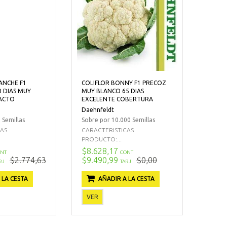
ANCHE F1
COLIFLOR BONNY F1 PRECOZ
0 DIAS MUY
MUY BLANCO 65 DIAS
ACTO
EXCELENTE COBERTURA
Daehnfeldt
 Semillas
Sobre por 10.000 Semillas
CAS
CARACTERISTICAS
PRODUCTO:...
$8.628,17
NT
CONT
$2.774,63
$9.490,99
$0,00
RJ
TARJ
 LA CESTA
AÑADIR A LA CESTA
VER