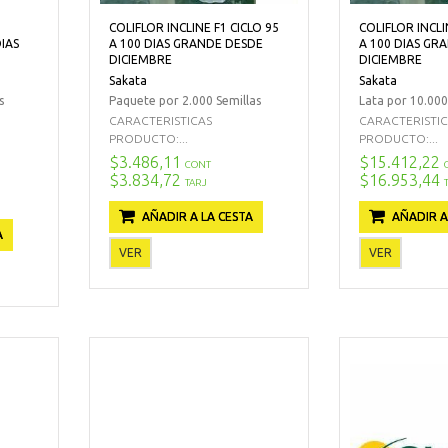
COLIFLOR INCLINE F1 CICLO 95
COLIFLOR INCLI
IAS
A 100 DIAS GRANDE DESDE
A 100 DIAS GR
DICIEMBRE
DICIEMBRE
Sakata
Sakata
s
Paquete por 2.000 Semillas
Lata por 10.000
CARACTERISTICAS
CARACTERISTI
PRODUCTO:...
PRODUCTO:...
$3.486,11
$15.412,22
CONT
$3.834,72
$16.953,44
TARJ
AÑADIR A LA CESTA
AÑADIR A
A
VER
VER