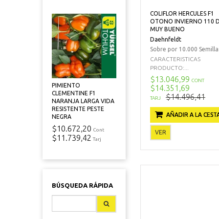
COLIFLOR HERCULES F1
OTONO INVIERNO 110 D
MUY BUENO
Daehnfeldt
Sobre por 10.000 Semilla
CARACTERISTICAS
PRODUCTO:...
$13.046,99
CONT
PIMIENTO
$14.351,69
CLEMENTINE F1
$14.496,41
TARJ
NARANJA LARGA VIDA
RESISTENTE PESTE
AÑADIR A LA CEST
NEGRA
$10.672,20
Cont
VER
$11.739,42
Tarj
BÚSQUEDA RÁPIDA