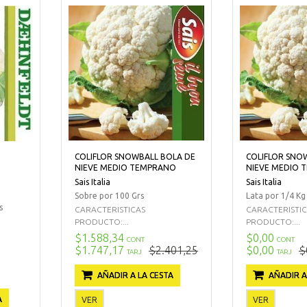
COLIFLOR SNOWBALL BOLA DE
COLIFLOR SNO
NIEVE MEDIO TEMPRANO
NIEVE MEDIO 
Sais Italia
Sais Italia
Sobre por 100 Grs
Lata por 1/4 Kg
s
CARACTERISTICAS
CARACTERISTI
PRODUCTO:...
PRODUCTO:...
$1.588,34
$0,00
CONT
CONT
$1.747,17
$2.401,25
$0,00
$
TARJ
TARJ
AÑADIR A LA CESTA
AÑADIR A
A
VER
VER