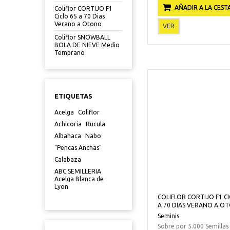
AÑADIR A LA CEST
Coliflor CORTIJO F1
Ciclo 65 a 70 Dias
Verano a Otono
VER
Coliflor SNOWBALL
BOLA DE NIEVE Medio
Temprano
ETIQUETAS
Acelga
Coliflor
Achicoria
Rucula
Albahaca
Nabo
"Pencas Anchas"
Calabaza
ABC SEMILLERIA
Acelga Blanca de
Lyon
COLIFLOR CORTIJO F1 CI
A 70 DIAS VERANO A O
Seminis
Sobre por 5.000 Semillas