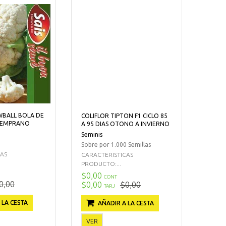
WBALL BOLA DE
COLIFLOR TIPTON F1 CICLO 85
TEMPRANO
A 95 DIAS OTONO A INVIERNO
Seminis
Sobre por 1.000 Semillas
CAS
CARACTERISTICAS
PRODUCTO:...
$0,00
CONT
0,00
$0,00
$0,00
TARJ
 LA CESTA
AÑADIR A LA CESTA
VER