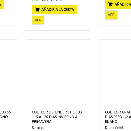
A
AÑADIR A
AÑADIR A LA CESTA
VER
VER
CLO 65
COLIFLOR DEFENDER F1 CICLO
COLIFLOR GRAFF
TONO
115 A 120 DIAS INVIERNO A
DIAS PESO 1,2 
PRIMAVERA
EL ANO
Seminis
Daehnfeldt