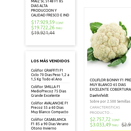
MAIZ SC 5148 F1 85
DIAS ALTA
PRODUCCION Y
CALIDAD FRESCO E IND
$17.929,59
CONT
$19.722,26
TARJ
$19.921,44
LOS MÁS VENDIDOS
Coliflor GRAFFITI F1
Ciclo 70 Dias Peso 1,2 a
1,5 Kg Todo el Ano
COLIFLOR BONNY F1 PR
MUY BLANCO 65 DIAS
Coliflor SMILLA F1
EXCELENTE COBERTURA
MedioPrecoz 75 Dias
Daehnfeldt
Grande Excelente
Sobre por 2.500 Semillas
Coliflor AVALANCHE F1
CARACTERISTICAS
Precoz 55 a 60 Dias
Muy Blanco Compacto
PRODUCTO:...
$2.757,72
Coliflor CASABLANCA
CONT
$3.033,49
$2.9
F1 85 a 90 Dias Verano
TARJ
Otono Invierno