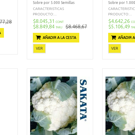
Sobre por 5.000 Semillas
Sobre por 1.000
CARACTERISTICAS
CARACTERISTI
PRODUCTO:...
PRODUCTO:...
$8.045,31
$4.642,26
77,28
CONT
CO
$8.849,84
$8.468,67
$5.106,49
TARJ
TA
A
AÑADIR A LA CESTA
AÑADIR A
VER
VER