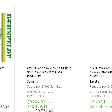
ECOZ
COLIFLOR CASABLANCA F1 85 A
COLIFLOR CASH
90 DIAS VERANO OTONO
65 A 75 DIAS 
INVIERNO
A OCTUBRE
Seminis
Sakata
Sobre por 5.000 Semillas
Paquete por 2.0
CARACTERISTICAS
CARACTERISTI
PRODUCTO:...
PRODUCTO:...
$9.244,83
$3.486,11
CONT
CO
02,52
$10.169,31
$3.834,72
TA
$9.731,40
TARJ