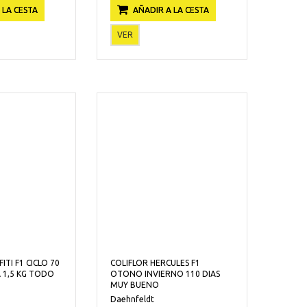
 LA CESTA
AÑADIR A LA CESTA
VER
ITI F1 CICLO 70
COLIFLOR HERCULES F1
A 1,5 KG TODO
OTONO INVIERNO 110 DIAS
MUY BUENO
Daehnfeldt