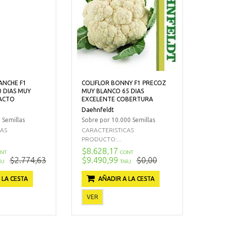
ANCHE F1
COLIFLOR BONNY F1 PRECOZ
0 DIAS MUY
MUY BLANCO 65 DIAS
ACTO
EXCELENTE COBERTURA
Daehnfeldt
 Semillas
Sobre por 10.000 Semillas
CAS
CARACTERISTICAS
PRODUCTO:...
$8.628,17
NT
CONT
$2.774,63
$9.490,99
$0,00
RJ
TARJ
 LA CESTA
AÑADIR A LA CESTA
VER