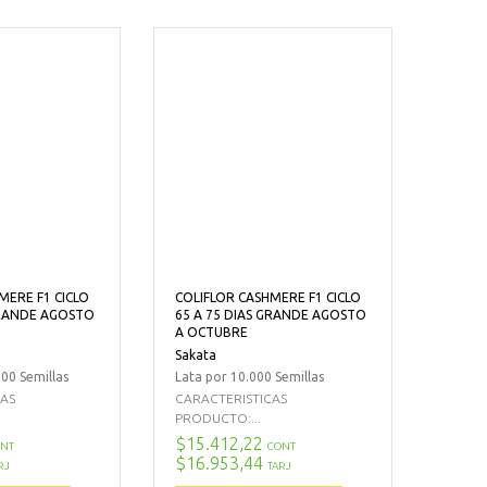
MERE F1 CICLO
COLIFLOR CASHMERE F1 CICLO
GRANDE AGOSTO
65 A 75 DIAS GRANDE AGOSTO
A OCTUBRE
Sakata
00 Semillas
Lata por 10.000 Semillas
CAS
CARACTERISTICAS
PRODUCTO:...
$15.412,22
NT
CONT
$16.953,44
RJ
TARJ