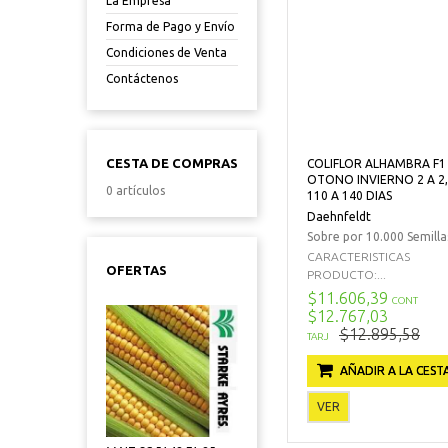
La Empresa
Forma de Pago y Envío
Condiciones de Venta
Contáctenos
CESTA DE COMPRAS
COLIFLOR ALHAMBRA F1
OTONO INVIERNO 2 A 2,
0 artículos
110 A 140 DIAS
Daehnfeldt
Sobre por 10.000 Semilla
CARACTERISTICAS
OFERTAS
PRODUCTO:...
$11.606,39
CONT
$12.767,03
$12.895,58
TARJ
AÑADIR A LA CEST
VER