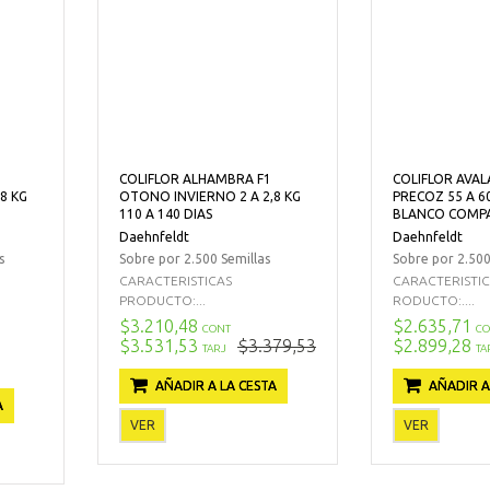
COLIFLOR ALHAMBRA F1
COLIFLOR AVAL
8 KG
OTONO INVIERNO 2 A 2,8 KG
PRECOZ 55 A 6
110 A 140 DIAS
BLANCO COMP
Daehnfeldt
Daehnfeldt
s
Sobre por 2.500 Semillas
Sobre por 2.500
CARACTERISTICAS
CARACTERISTI
PRODUCTO:...
RODUCTO:....
$3.210,48
$2.635,71
CONT
CO
$3.531,53
$3.379,53
$2.899,28
TARJ
TA
AÑADIR A LA CESTA
AÑADIR A
A
VER
VER