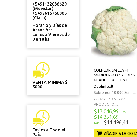
+5491132036629
(Movistar)
+5492615756005
(Claro)
Horario y Días de
Atención:
Lunes a Viernes de
9 a 18 hs
COLIFLOR SMILLA F1
MEDIOPRECOZ 75 DIAS
GRANDE EXCELENTE
VENTA MINIMA $
Daehnfeldt
5000
Sobre por 10.000 Semilla
CARACTERISTICAS
PRODUCTO:...
$13.046,99
CONT
$14.351,69
$14.496,41
TARJ
Envíos a Todo el
AÑADIR A LA CEST
País