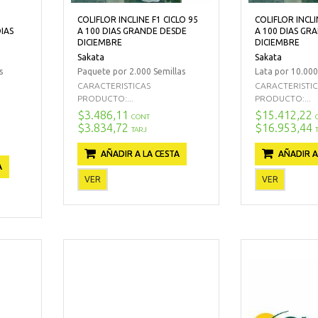
COLIFLOR INCLINE F1 CICLO 95
COLIFLOR INCLI
IAS
A 100 DIAS GRANDE DESDE
A 100 DIAS GR
DICIEMBRE
DICIEMBRE
Sakata
Sakata
s
Paquete por 2.000 Semillas
Lata por 10.000
CARACTERISTICAS
CARACTERISTI
PRODUCTO:...
PRODUCTO:...
$3.486,11
$15.412,22
CONT
$3.834,72
$16.953,44
TARJ
AÑADIR A LA CESTA
AÑADIR A
A
VER
VER