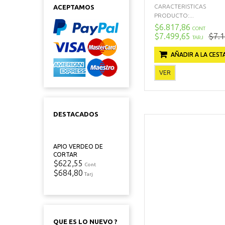
CARACTERISTICAS
ACEPTAMOS
PRODUCTO:...
$6.817,86
CONT
$7.499,65
$7.1
TARJ
AÑADIR A LA CEST
VER
DESTACADOS
APIO VERDEO DE
CORTAR
$622,55
Cont
$684,80
Tarj
QUE ES LO NUEVO ?