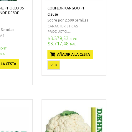
NE F1 CICLO 95
COLIFLOR KANGOO F1
ANDE DESDE
Clause
Sobre por 2.500 Semillas
CARACTERISTICAS
 Semillas
PRODUCTO:...
CAS
$3.379,53
CONT
$3.717,48
TARJ
CONT
TARJ
AÑADIR A LA CESTA
 LA CESTA
VER