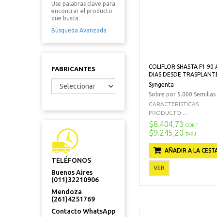
Use palabras clave para
encontrar el producto
que busca.
Búsqueda Avanzada
COLIFLOR SHASTA F1 90 
FABRICANTES
DIAS DESDE TRASPLANT
Syngenta
Sobre por 5.000 Semillas
CARACTERISTICAS
PRODUCTO:...
$8.404,73
CONT
$9.245,20
TARJ
AÑADIR A LA CEST
TELÉFONOS
VER
Buenos Aires
(011)32210906
Mendoza
(261)4251769
Contacto WhatsApp