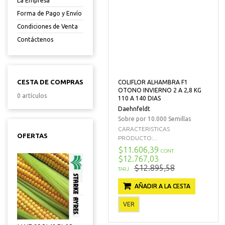
La Empresa
Forma de Pago y Envío
Condiciones de Venta
Contáctenos
CESTA DE COMPRAS
COLIFLOR ALHAMBRA F1
OTONO INVIERNO 2 A 2,8 KG
0 artículos
110 A 140 DIAS
Daehnfeldt
Sobre por 10.000 Semillas
CARACTERISTICAS
OFERTAS
PRODUCTO:...
$11.606,39
CONT
$12.767,03
$12.895,58
TARJ
AÑADIR A LA CESTA
VER