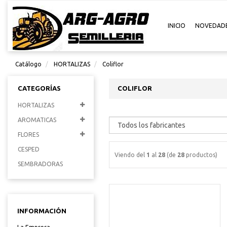
INICIO
NOVEDAD
Catálogo
HORTALIZAS
Coliflor
CATEGORÍAS
COLIFLOR
HORTALIZAS
AROMATICAS
FLORES
CESPED
Viendo del
1
al
28
(de
28
productos)
SEMBRADORAS
INFORMACIÓN