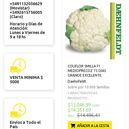
+5491132036629
(Movistar)
+5492615756005
(Claro)
Horario y Días de
Atención:
Lunes a Viernes de
9 a 18 hs
COLIFLOR SMILLA F1
MEDIOPRECOZ 75 DIAS
GRANDE EXCELENTE
VENTA MINIMA $
Daehnfeldt
5000
Sobre por 10.000 Semillas
CARACTERISTICAS
PRODUCTO:...
$13.046,99
CONT
$14.351,69
$14.496,41
TARJ
Envíos a Todo el
AÑADIR A LA CESTA
País