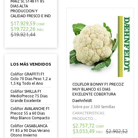
MAIZ SC 5148 F1 85
DIAS ALTA
PRODUCCION Y
CALIDAD FRESCO E IND
$17.929,59
CONT
$19.722,26
TARJ
$19.921,44
LOS MÁS VENDIDOS
Coliflor GRAFFITI F1
Ciclo 70 Dias Peso 1,2 a
1,5 Kg Todo el Ano
COLIFLOR BONNY F1 PRECOZ
MUY BLANCO 65 DIAS
Coliflor SMILLA F1
EXCELENTE COBERTURA
MedioPrecoz 75 Dias
Daehnfeldt
Grande Excelente
Sobre por 2.500 Semillas
Coliflor AVALANCHE F1
CARACTERISTICAS
Precoz 55 a 60 Dias
Muy Blanco Compacto
PRODUCTO:...
$2.757,72
Coliflor CASABLANCA
CONT
$3.033,49
$2.902,52
F1 85 a 90 Dias Verano
TARJ
Otono Invierno