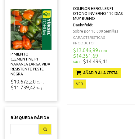
COLIFLOR HERCULES F1
OTONO INVIERNO 110 DIAS
MUY BUENO
Daehnfeldt
Sobre por 10.000 Semillas
CARACTERISTICAS
PRODUCTO:...
$13.046,99
CONT
PIMIENTO
$14.351,69
CLEMENTINE F1
$14.496,41
TARJ
NARANJA LARGA VIDA
RESISTENTE PESTE
AÑADIR A LA CESTA
NEGRA
$10.672,20
Cont
VER
$11.739,42
Tarj
BÚSQUEDA RÁPIDA