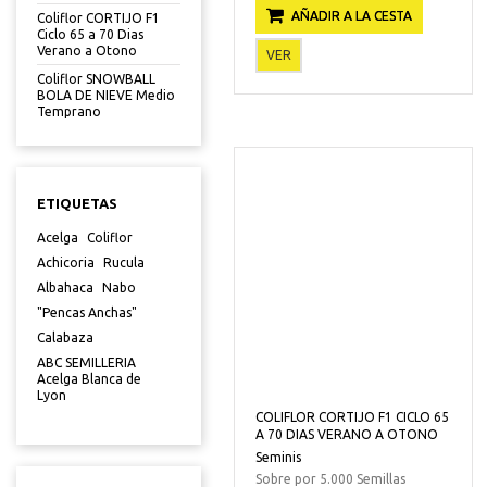
AÑADIR A LA CESTA
Coliflor CORTIJO F1
Ciclo 65 a 70 Dias
Verano a Otono
VER
Coliflor SNOWBALL
BOLA DE NIEVE Medio
Temprano
ETIQUETAS
Acelga
Coliflor
Achicoria
Rucula
Albahaca
Nabo
"Pencas Anchas"
Calabaza
ABC SEMILLERIA
Acelga Blanca de
Lyon
COLIFLOR CORTIJO F1 CICLO 65
A 70 DIAS VERANO A OTONO
Seminis
Sobre por 5.000 Semillas