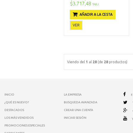
$3.717,48
TARJ
AÑADIR A LA CESTA
VER
Viendo del
1
al
28
(de
28
productos)
INICIO
LA EMPRESA
¿QUÉ ES NUEVO?
BUSQUEDA AVANZADA
DESTACADOS
CREAR UNA CUENTA
LOS MÁS VENDIDOS
INICIAR SESIÓN
PROMOCIONES ESPECIALES