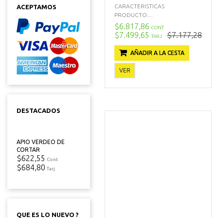
CARACTERISTICAS
ACEPTAMOS
PRODUCTO:...
$6.817,86
CONT
$7.499,65
$7.177,28
TARJ
AÑADIR A LA CESTA
VER
DESTACADOS
APIO VERDEO DE
CORTAR
$622,55
Cont
$684,80
Tarj
QUE ES LO NUEVO ?