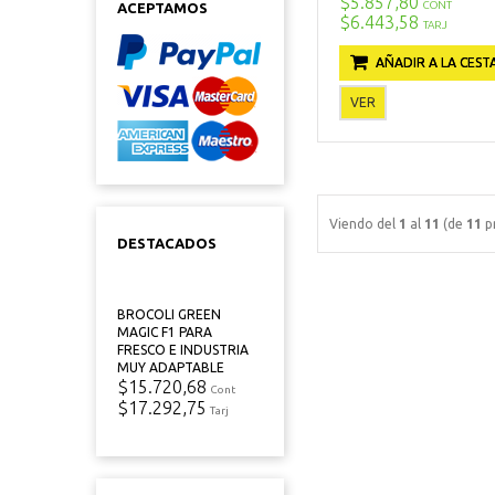
$5.857,80
CONT
ACEPTAMOS
$6.443,58
TARJ
AÑADIR A LA CEST
VER
Viendo del
1
al
11
(de
11
p
DESTACADOS
BROCOLI GREEN
MAGIC F1 PARA
FRESCO E INDUSTRIA
MUY ADAPTABLE
$15.720,68
Cont
$17.292,75
Tarj