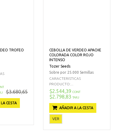
EDEO TROFEO
CEBOLLA DE VERDEO APACHE
O
COLORADA COLOR ROJO
INTENSO
Tozer Seeds
Sobre por 25.000 Semillas
CAS
CARACTERISTICAS
PRODUCTO:...
NT
$2.544,39
$3.680,65
CONT
RJ
$2.798,83
TARJ
 LA CESTA
AÑADIR A LA CESTA
VER