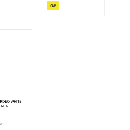
VER
ERDEO WHITE
TADA
CAS