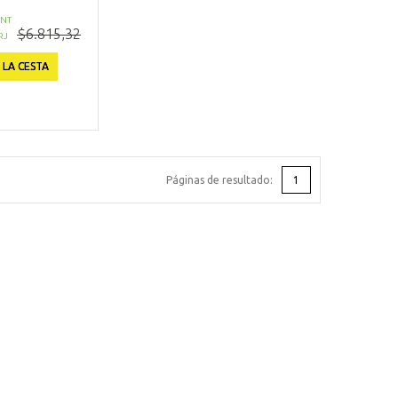
NT
$6.815,32
RJ
 LA CESTA
Páginas de resultado:
1