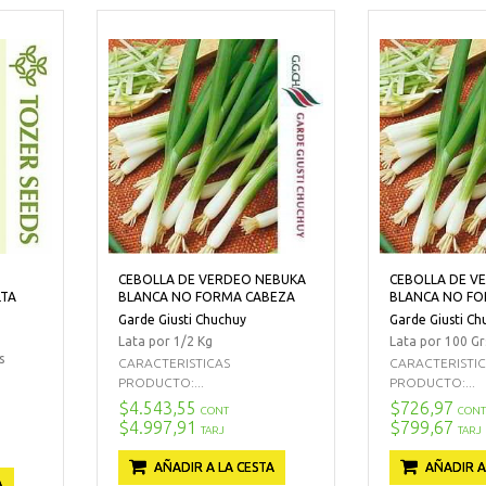
CEBOLLA DE VERDEO NEBUKA
CEBOLLA DE V
LTA
BLANCA NO FORMA CABEZA
BLANCA NO FO
Garde Giusti Chuchuy
Garde Giusti Ch
Lata por 1/2 Kg
Lata por 100 Gr
s
CARACTERISTICAS
CARACTERISTI
PRODUCTO:...
PRODUCTO:...
$4.543,55
$726,97
CONT
CONT
$4.997,91
$799,67
TARJ
TARJ
AÑADIR A LA CESTA
AÑADIR A
A