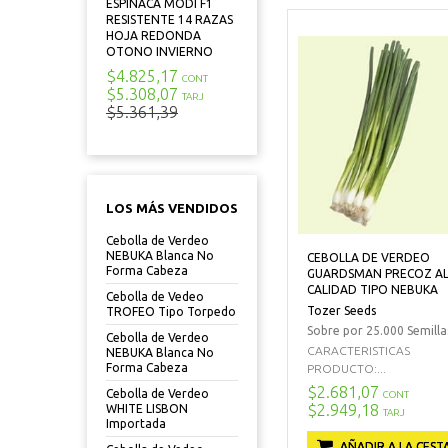
ESPINACA MODI F1
RESISTENTE 14 RAZAS
HOJA REDONDA
OTONO INVIERNO
$4.825,17
CONT
$5.308,07
TARJ
$5.361,39
LOS MÁS VENDIDOS
Cebolla de Verdeo
NEBUKA Blanca No
CEBOLLA DE VERDEO
Forma Cabeza
GUARDSMAN PRECOZ A
CALIDAD TIPO NEBUKA
Cebolla de Vedeo
Tozer Seeds
TROFEO Tipo Torpedo
Sobre por 25.000 Semilla
Cebolla de Verdeo
CARACTERISTICAS
NEBUKA Blanca No
Forma Cabeza
PRODUCTO:...
$2.681,07
Cebolla de Verdeo
CONT
$2.949,18
WHITE LISBON
TARJ
Importada
AÑADIR A LA CEST