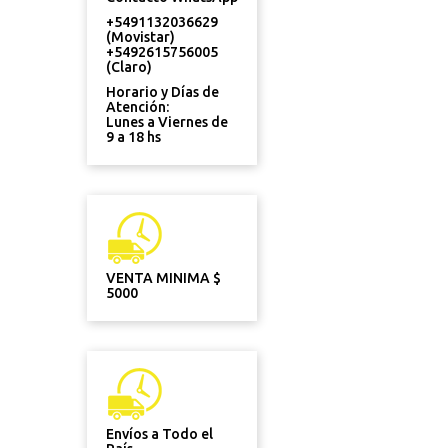
+5491132036629
(Movistar)
+5492615756005
(Claro)
Horario y Días de
Atención:
Lunes a Viernes de
9 a 18 hs
VENTA MINIMA $
5000
Envíos a Todo el