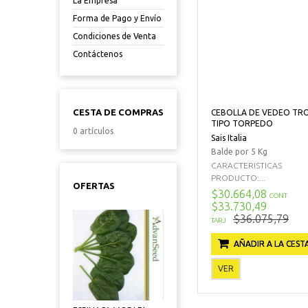
La Empresa
Forma de Pago y Envío
Condiciones de Venta
Contáctenos
CESTA DE COMPRAS
CEBOLLA DE VEDEO TR
TIPO TORPEDO
0 artículos
Sais Italia
Balde por 5 Kg
CARACTERISTICAS
PRODUCTO:...
OFERTAS
$30.664,08
CONT
$33.730,49
$36.075,79
TARJ
AÑADIR A LA CEST
VER