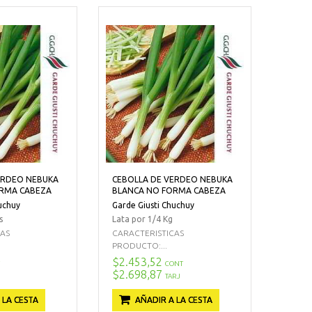
ERDEO NEBUKA
CEBOLLA DE VERDEO NEBUKA
RMA CABEZA
BLANCA NO FORMA CABEZA
uchuy
Garde Giusti Chuchuy
s
Lata por 1/4 Kg
CAS
CARACTERISTICAS
PRODUCTO:...
$2.453,52
CONT
$2.698,87
TARJ
 LA CESTA
AÑADIR A LA CESTA