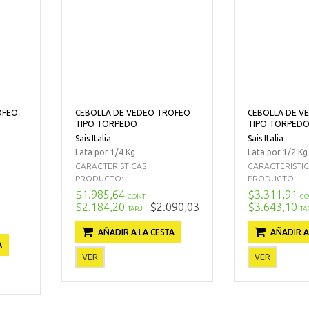
OFEO
CEBOLLA DE VEDEO TROFEO
CEBOLLA DE V
TIPO TORPEDO
TIPO TORPED
Sais Italia
Sais Italia
Lata por 1/4 Kg
Lata por 1/2 Kg
CARACTERISTICAS
CARACTERISTI
PRODUCTO:...
PRODUCTO:...
$1.985,64
$3.311,91
CONT
CO
$2.184,20
$2.090,03
$3.643,10
TARJ
TA
AÑADIR A LA CESTA
AÑADIR A
A
VER
VER