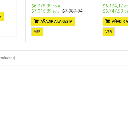
$6.378,99
$6.134,17
CONT
CO
$7.016,89
$7.087,94
$6.747,59
TARJ
TA
A
AÑADIR A LA CESTA
AÑADIR A
VER
VER
roductos)