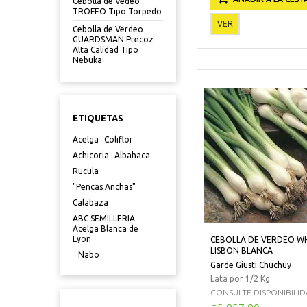
Cebolla de Vedeo
TROFEO Tipo Torpedo
VER
Cebolla de Verdeo
GUARDSMAN Precoz
Alta Calidad Tipo
Nebuka
ETIQUETAS
Acelga
Coliflor
Achicoria
Albahaca
Rucula
"Pencas Anchas"
Calabaza
ABC SEMILLERIA
Acelga Blanca de
Lyon
CEBOLLA DE VERDEO W
LISBON BLANCA
Nabo
Garde Giusti Chuchuy
Lata por 1/2 Kg
CONSULTE DISPONIBILIDAD