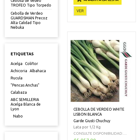
Cebolla de Vedeo
TROFEO Tipo Torpedo
VER
Cebolla de Verdeo
GUARDSMAN Precoz
Alta Calidad Tipo
Nebuka
ETIQUETAS
Acelga
Coliflor
Achicoria
Albahaca
Rucula
"Pencas Anchas"
Calabaza
ABC SEMILLERIA
Acelga Blanca de
Lyon
CEBOLLA DE VERDEO WHITE
LISBON BLANCA
Nabo
Garde Giusti Chuchuy
Lata por 1/2 Kg
CONSULTE DISPONIBILIDAD:....