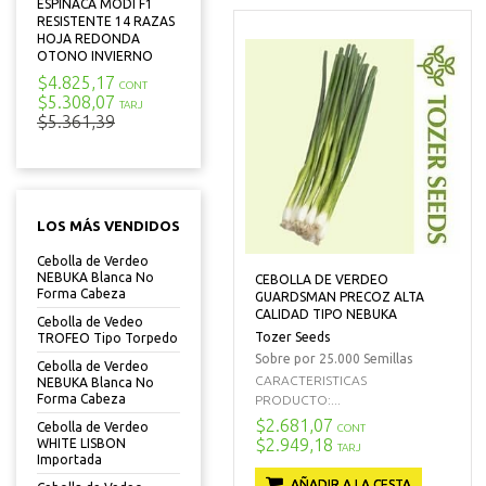
ESPINACA MODI F1
RESISTENTE 14 RAZAS
HOJA REDONDA
OTONO INVIERNO
$4.825,17
CONT
$5.308,07
TARJ
$5.361,39
LOS MÁS VENDIDOS
Cebolla de Verdeo
NEBUKA Blanca No
CEBOLLA DE VERDEO
Forma Cabeza
GUARDSMAN PRECOZ ALTA
CALIDAD TIPO NEBUKA
Cebolla de Vedeo
Tozer Seeds
TROFEO Tipo Torpedo
Sobre por 25.000 Semillas
Cebolla de Verdeo
CARACTERISTICAS
NEBUKA Blanca No
Forma Cabeza
PRODUCTO:...
$2.681,07
Cebolla de Verdeo
CONT
$2.949,18
WHITE LISBON
TARJ
Importada
AÑADIR A LA CESTA