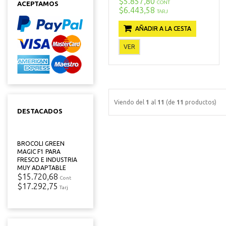
$5.857,80
CONT
ACEPTAMOS
$6.443,58
TARJ
AÑADIR A LA CESTA
VER
Viendo del
1
al
11
(de
11
productos)
DESTACADOS
BROCOLI GREEN
MAGIC F1 PARA
FRESCO E INDUSTRIA
MUY ADAPTABLE
$15.720,68
Cont
$17.292,75
Tarj