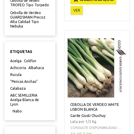
Cebolla de Vedeo
TROFEO Tipo Torpedo
VER
Cebolla de Verdeo
GUARDSMAN Precoz
Alta Calidad Tipo
Nebuka
ETIQUETAS
Acelga
Coliflor
Achicoria
Albahaca
Rucula
"Pencas Anchas"
Calabaza
ABC SEMILLERIA
Acelga Blanca de
Lyon
CEBOLLA DE VERDEO WHITE
LISBON BLANCA
Nabo
Garde Giusti Chuchuy
Lata por 1/2 Kg
CONSULTE DISPONIBILIDAD:....