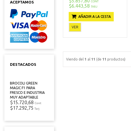
$5.857,80
CONT
ACEPTAMOS
$6.443,58
TARJ
AÑADIR A LA CESTA
VER
Viendo del
1
al
11
(de
11
productos)
DESTACADOS
BROCOLI GREEN
MAGIC F1 PARA
FRESCO E INDUSTRIA
MUY ADAPTABLE
$15.720,68
Cont
$17.292,75
Tarj