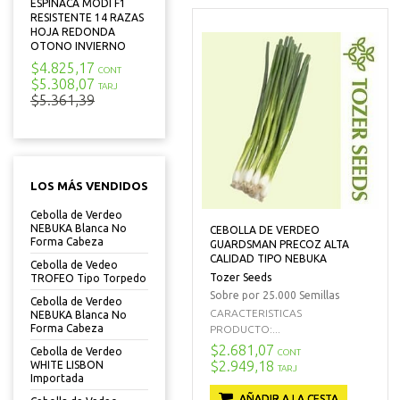
ESPINACA MODI F1
RESISTENTE 14 RAZAS
HOJA REDONDA
OTONO INVIERNO
$4.825,17
CONT
$5.308,07
TARJ
$5.361,39
LOS MÁS VENDIDOS
Cebolla de Verdeo
NEBUKA Blanca No
CEBOLLA DE VERDEO
Forma Cabeza
GUARDSMAN PRECOZ ALTA
CALIDAD TIPO NEBUKA
Cebolla de Vedeo
Tozer Seeds
TROFEO Tipo Torpedo
Sobre por 25.000 Semillas
Cebolla de Verdeo
CARACTERISTICAS
NEBUKA Blanca No
Forma Cabeza
PRODUCTO:...
$2.681,07
Cebolla de Verdeo
CONT
$2.949,18
WHITE LISBON
TARJ
Importada
AÑADIR A LA CESTA