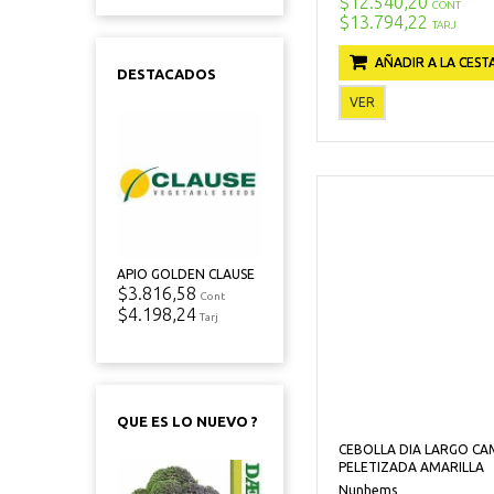
$12.540,20
CONT
$13.794,22
TARJ
AÑADIR A LA CEST
DESTACADOS
VER
APIO GOLDEN CLAUSE
$3.816,58
Cont
$4.198,24
Tarj
QUE ES LO NUEVO ?
CEBOLLA DIA LARGO C
PELETIZADA AMARILLA
Nunhems