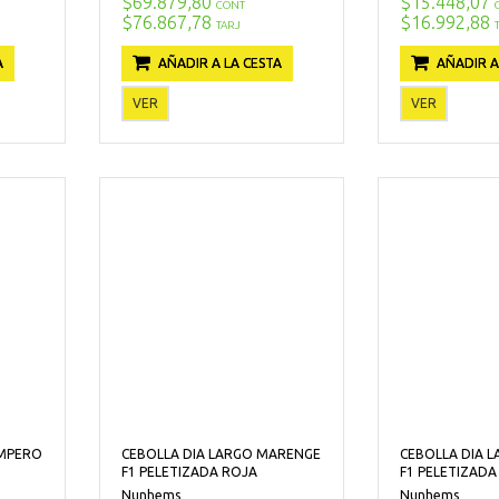
$69.879,80
$15.448,07
CONT
$76.867,78
$16.992,88
TARJ
A
AÑADIR A LA CESTA
AÑADIR A
VER
VER
AMPERO
CEBOLLA DIA LARGO MARENGE
CEBOLLA DIA 
F1 PELETIZADA ROJA
F1 PELETIZADA
Nunhems
Nunhems