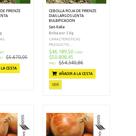
DE FIRENZE
CEBOLLA ROJA DE FIRENZE
ENTA
DIAS LARGOS LENTA
BULBIFICACION
Sais Italia
Kg
Bolsa por 5 Kg
CAS
CARACTERISTICAS
PRODUCTO:...
$46.189,50
NT
CONT
$5.670,05
$50.808,45
RJ
$54.340,86
TARJ
 LA CESTA
AÑADIR A LA CESTA
VER