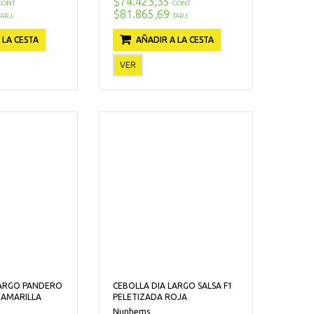
$74.423,35
CONT
CONT
$81.865,69
TARJ
TARJ
 LA CESTA
AÑADIR A LA CESTA
VER
LARGO PANDERO
CEBOLLA DIA LARGO SALSA F1
 AMARILLA
PELETIZADA ROJA
Nunhems