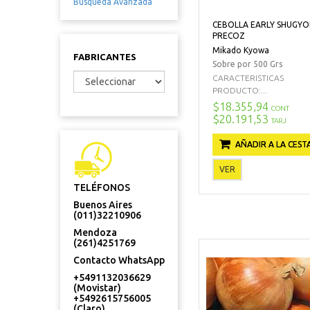
Búsqueda Avanzada
CEBOLLA EARLY SHUGYO
PRECOZ
Mikado Kyowa
FABRICANTES
Sobre por 500 Grs
CARACTERISTICAS
PRODUCTO:...
$18.355,94
CONT
$20.191,53
TARJ
AÑADIR A LA CEST
VER
TELÉFONOS
Buenos Aires
(011)32210906
Mendoza
(261)4251769
Contacto WhatsApp
+5491132036629
(Movistar)
+5492615756005
(Claro)