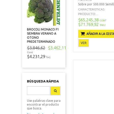
Sobre por 500.000 Semill
CARACTERISTICAS
PRODUCTO:...
$65.245,38
CONT
$71.769,92
TARJ
BROCOLI MONACO F1
SIEMBRA VERANO A
AÑADIR A LA CEST
OTONO
PREDETERMINADO
VER
$3.846,62
$3.462,11
Cont
$4.231,29
Tarj
BÚSQUEDA RÁPIDA
Use palabras clave para
encontrar el producto
que busca.