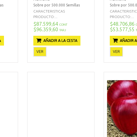
as
Sobre por 500.000 Semillas
Sobre por 500.0
CARACTERISTICAS
CARACTERISTI
PRODUCTO:...
PRODUCTO:...
$87.599,64
$48.706,86
CONT
$96.359,60
$53.577,55
TARJ
A
AÑADIR A LA CESTA
AÑADIR A
VER
VER