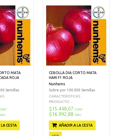
CORTO MATA
CEBOLLA DIA CORTO MATA
IZADA ROJA
HARI F1 ROJA
Nunhems
00 Semillas
Sobre por 100.000 Semillas
CAS
CARACTERISTICAS
PRODUCTO:...
$15.448,07
CONT
CONT
$16.992,88
TARJ
TARJ
 LA CESTA
AÑADIR A LA CESTA