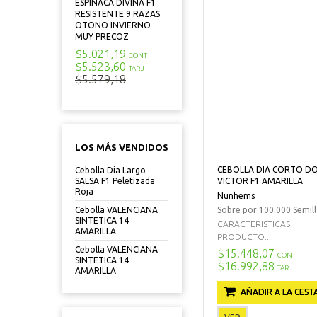
ESPINACA DIVINA F1
RESISTENTE 9 RAZAS
OTONO INVIERNO
MUY PRECOZ
$5.021,19
CONT
$5.523,60
TARJ
$5.579,18
LOS MÁS VENDIDOS
CEBOLLA DIA CORTO D
Cebolla Dia Largo
VICTOR F1 AMARILLA
SALSA F1 Peletizada
Roja
Nunhems
Sobre por 100.000 Semill
Cebolla VALENCIANA
SINTETICA 14
CARACTERISTICAS
AMARILLA
PRODUCTO:...
Cebolla VALENCIANA
$15.448,07
CONT
SINTETICA 14
$16.992,88
TARJ
AMARILLA
AÑADIR A LA CEST