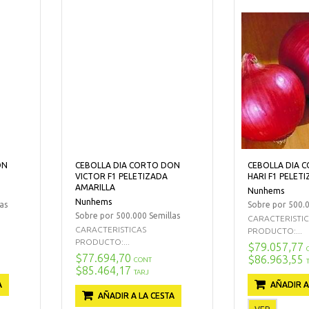
ON
CEBOLLA DIA CORTO DON
CEBOLLA DIA 
VICTOR F1 PELETIZADA
HARI F1 PELET
AMARILLA
Nunhems
Nunhems
as
Sobre por 500.0
Sobre por 500.000 Semillas
CARACTERISTI
CARACTERISTICAS
PRODUCTO:...
PRODUCTO:...
$79.057,77
$77.694,70
$86.963,55
CONT
$85.464,17
TARJ
A
AÑADIR A
AÑADIR A LA CESTA