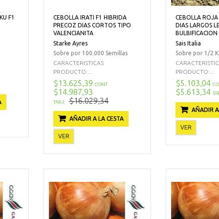
KU F1
CEBOLLA IRATI F1 HIBRIDA
CEBOLLA ROJA 
PRECOZ DIAS CORTOS TIPO
DIAS LARGOS L
VALENCIANITA
BULBIFICACION
Starke Ayres
Sais Italia
Sobre por 100.000 Semillas
Sobre por 1/2 
CARACTERISTICAS
CARACTERISTI
PRODUCTO:...
PRODUCTO:...
$13.625,39
$5.103,04
CONT
CO
$14.987,93
$5.613,34
TA
$16.029,34
A
TARJ
AÑADIR A
AÑADIR A LA CESTA
VER
VER