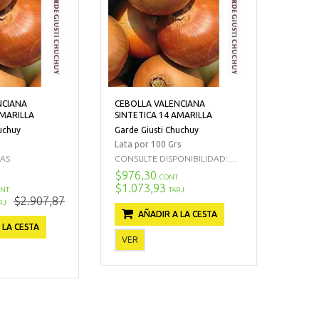
NCIANA
CEBOLLA VALENCIANA
AMARILLA
SINTETICA 14 AMARILLA
uchuy
Garde Giusti Chuchuy
Lata por 100 Grs
CAS
CONSULTE DISPONIBILIDAD:....
$976,30
CONT
$1.073,93
NT
TARJ
$2.907,87
RJ
AÑADIR A LA CESTA
 LA CESTA
VER