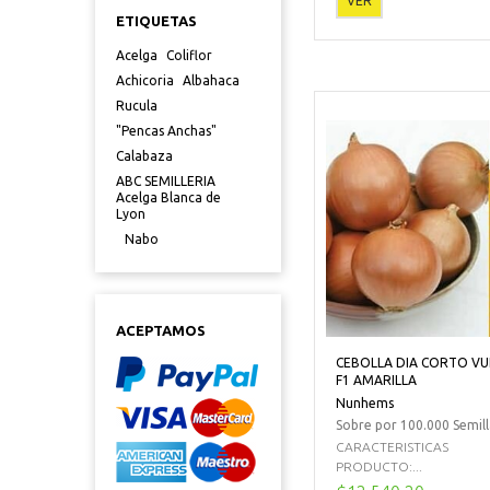
VER
ETIQUETAS
Acelga
Coliflor
Achicoria
Albahaca
Rucula
"Pencas Anchas"
Calabaza
ABC SEMILLERIA
Acelga Blanca de
Lyon
Nabo
ACEPTAMOS
CEBOLLA DIA CORTO V
F1 AMARILLA
Nunhems
Sobre por 100.000 Semill
CARACTERISTICAS
PRODUCTO:...