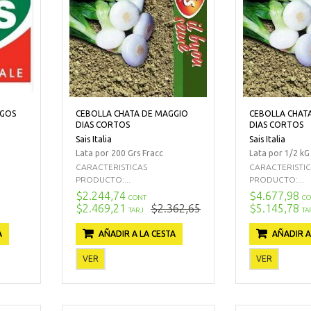
RGOS
CEBOLLA CHATA DE MAGGIO
CEBOLLA CHAT
DIAS CORTOS
DIAS CORTOS
Sais Italia
Sais Italia
Lata por 200 Grs Fracc
Lata por 1/2 kG
CARACTERISTICAS
CARACTERISTI
PRODUCTO:...
PRODUCTO:...
$2.244,74
$4.677,98
CONT
CO
$2.469,21
$2.362,65
$5.145,78
TARJ
TA
A
AÑADIR A LA CESTA
AÑADIR A
VER
VER