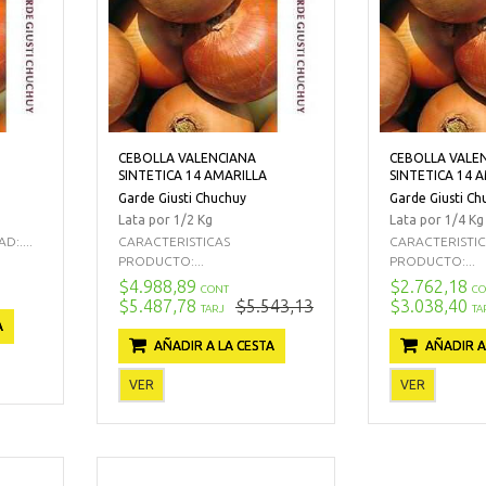
CEBOLLA VALENCIANA
CEBOLLA VALE
SINTETICA 14 AMARILLA
SINTETICA 14 
Garde Giusti Chuchuy
Garde Giusti Ch
Lata por 1/2 Kg
Lata por 1/4 Kg
:....
CARACTERISTICAS
CARACTERISTI
PRODUCTO:...
PRODUCTO:...
$4.988,89
$2.762,18
CONT
CO
$5.487,78
$5.543,13
$3.038,40
TARJ
TA
A
AÑADIR A LA CESTA
AÑADIR A
VER
VER