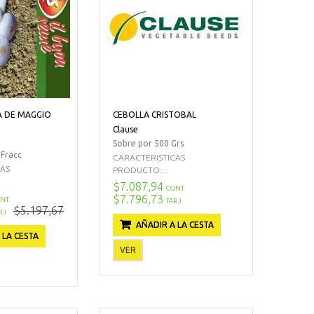
A DE MAGGIO
CEBOLLA CRISTOBAL
Clause
Sobre por 500 Grs
 Fracc
CARACTERISTICAS
CAS
PRODUCTO:...
$7.087,94
CONT
$7.796,73
NT
TARJ
$5.197,67
RJ
AÑADIR A LA CESTA
 LA CESTA
VER