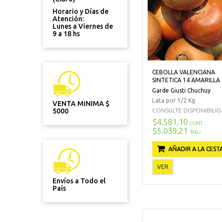
Horario y Días de
Atención:
Lunes a Viernes de
9 a 18 hs
CEBOLLA VALENCIANA
SINTETICA 14 AMARILLA
Garde Giusti Chuchuy
Lata por 1/2 Kg
VENTA MINIMA $
CONSULTE DISPONIBILIDAD
5000
$4.581,10
CONT
$5.039,21
TARJ
AÑADIR A LA CEST
VER
Envíos a Todo el
País