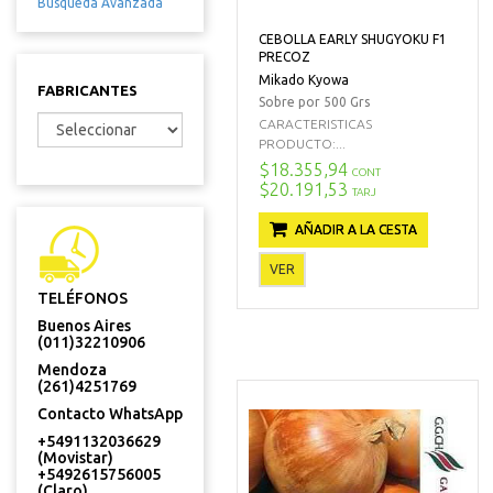
Búsqueda Avanzada
CEBOLLA EARLY SHUGYOKU F1
PRECOZ
Mikado Kyowa
FABRICANTES
Sobre por 500 Grs
CARACTERISTICAS
PRODUCTO:...
$18.355,94
CONT
$20.191,53
TARJ
AÑADIR A LA CESTA
VER
TELÉFONOS
Buenos Aires
(011)32210906
Mendoza
(261)4251769
Contacto WhatsApp
+5491132036629
(Movistar)
+5492615756005
(Claro)