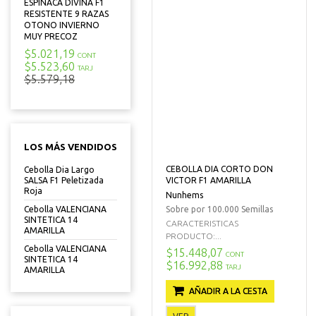
ESPINACA DIVINA F1
RESISTENTE 9 RAZAS
OTONO INVIERNO
MUY PRECOZ
$5.021,19
CONT
$5.523,60
TARJ
$5.579,18
LOS MÁS VENDIDOS
CEBOLLA DIA CORTO DON
Cebolla Dia Largo
VICTOR F1 AMARILLA
SALSA F1 Peletizada
Roja
Nunhems
Sobre por 100.000 Semillas
Cebolla VALENCIANA
SINTETICA 14
CARACTERISTICAS
AMARILLA
PRODUCTO:...
Cebolla VALENCIANA
$15.448,07
CONT
SINTETICA 14
$16.992,88
TARJ
AMARILLA
AÑADIR A LA CESTA