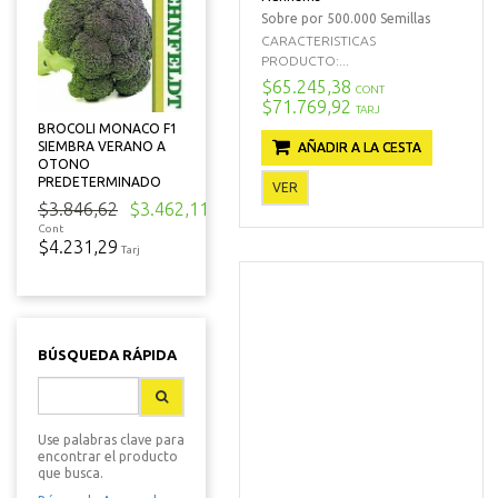
Sobre por 500.000 Semillas
CARACTERISTICAS
PRODUCTO:...
$65.245,38
CONT
$71.769,92
TARJ
BROCOLI MONACO F1
SIEMBRA VERANO A
AÑADIR A LA CESTA
OTONO
PREDETERMINADO
VER
$3.846,62
$3.462,11
Cont
$4.231,29
Tarj
BÚSQUEDA RÁPIDA
Use palabras clave para
encontrar el producto
que busca.