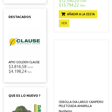
$12.540,20
CONT
$13.794,22
TARJ
AÑADIR A LA CESTA
DESTACADOS
VER
APIO GOLDEN CLAUSE
$3.816,58
Cont
$4.198,24
Tarj
QUE ES LO NUEVO ?
CEBOLLA DIA LARGO CAMPERO
PELETIZADA AMARILLA
Nunhems