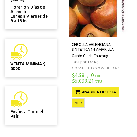
Horario y Días de
Atención:
Lunes a Viernes de
9 a 18 hs
CEBOLLA VALENCIANA
SINTETICA 14 AMARILLA
Garde Giusti Chuchuy
Lata por 1/2 Kg
VENTA MINIMA $
CONSULTE DISPONIBILIDAD:....
5000
$4.581,10
CONT
$5.039,21
TARJ
AÑADIR A LA CESTA
VER
Envíos a Todo el
País