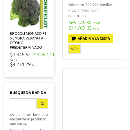
Sobre por 500.000 Semillas
CARACTERISTICAS
PRODUCTO:...
$65.245,38
CONT
$71.769,92
TARJ
BROCOLI MONACO F1
SIEMBRA VERANO A
AÑADIR A LA CESTA
OTONO
PREDETERMINADO
VER
$3.846,62
$3.462,11
Cont
$4.231,29
Tarj
BÚSQUEDA RÁPIDA
Use palabras clave para
encontrar el producto
que busca.