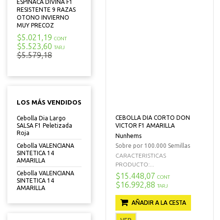
ESPINACA DIVINA F1
RESISTENTE 9 RAZAS
OTONO INVIERNO
MUY PRECOZ
$5.021,19
CONT
$5.523,60
TARJ
$5.579,18
LOS MÁS VENDIDOS
CEBOLLA DIA CORTO DON
Cebolla Dia Largo
VICTOR F1 AMARILLA
SALSA F1 Peletizada
Roja
Nunhems
Sobre por 100.000 Semillas
Cebolla VALENCIANA
SINTETICA 14
CARACTERISTICAS
AMARILLA
PRODUCTO:...
Cebolla VALENCIANA
$15.448,07
CONT
SINTETICA 14
$16.992,88
TARJ
AMARILLA
AÑADIR A LA CESTA