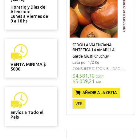
Horario y Días de
Atención:
Lunes a Viernes de
9 a 18 hs
CEBOLLA VALENCIANA
SINTETICA 14 AMARILLA
Garde Giusti Chuchuy
Lata por 1/2 Kg
VENTA MINIMA $
CONSULTE DISPONIBILIDAD:....
5000
$4.581,10
CONT
$5.039,21
TARJ
AÑADIR A LA CESTA
VER
Envíos a Todo el
País