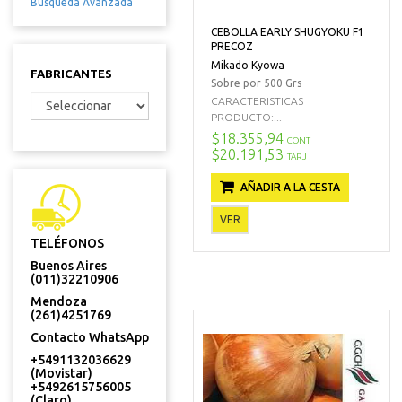
Búsqueda Avanzada
CEBOLLA EARLY SHUGYOKU F1
PRECOZ
Mikado Kyowa
FABRICANTES
Sobre por 500 Grs
CARACTERISTICAS
PRODUCTO:...
$18.355,94
CONT
$20.191,53
TARJ
AÑADIR A LA CESTA
VER
TELÉFONOS
Buenos Aires
(011)32210906
Mendoza
(261)4251769
Contacto WhatsApp
+5491132036629
(Movistar)
+5492615756005
(Claro)