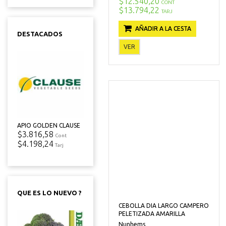
$12.540,20
CONT
$13.794,22
TARJ
AÑADIR A LA CESTA
DESTACADOS
VER
APIO GOLDEN CLAUSE
$3.816,58
Cont
$4.198,24
Tarj
QUE ES LO NUEVO ?
CEBOLLA DIA LARGO CAMPERO
PELETIZADA AMARILLA
Nunhems