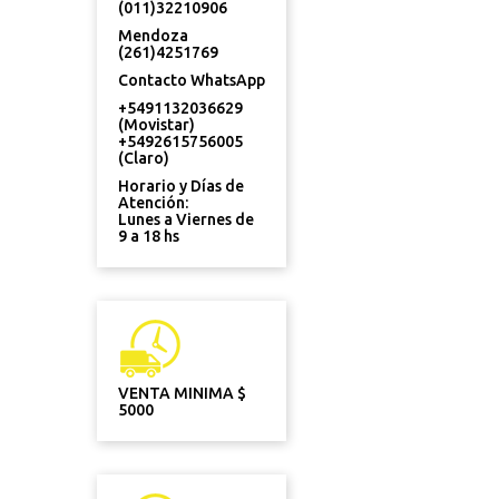
(011)32210906
Mendoza
(261)4251769
Contacto WhatsApp
+5491132036629
(Movistar)
+5492615756005
(Claro)
Horario y Días de
Atención:
Lunes a Viernes de
9 a 18 hs
VENTA MINIMA $
5000