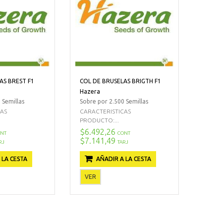
AS BREST F1
COL DE BRUSELAS BRIGTH F1
Hazera
 Semillas
Sobre por 2.500 Semillas
CAS
CARACTERISTICAS
PRODUCTO:...
$6.492,26
NT
CONT
$7.141,49
RJ
TARJ
 LA CESTA
AÑADIR A LA CESTA
VER