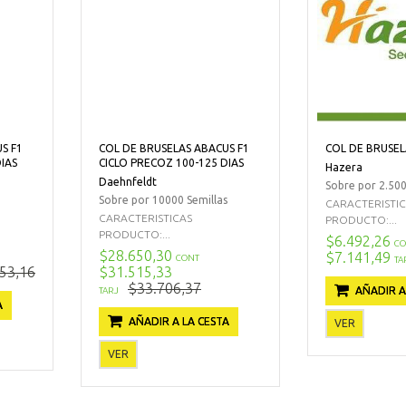
S F1
COL DE BRUSELAS ABACUS F1
COL DE BRUSEL
IAS
CICLO PRECOZ 100-125 DIAS
Hazera
Daehnfeldt
Sobre por 2.500
Sobre por 10000 Semillas
CARACTERISTI
CARACTERISTICAS
PRODUCTO:...
PRODUCTO:...
$6.492,26
CO
$28.650,30
$7.141,49
CONT
TA
53,16
$31.515,33
$33.706,37
AÑADIR A
TARJ
A
AÑADIR A LA CESTA
VER
VER