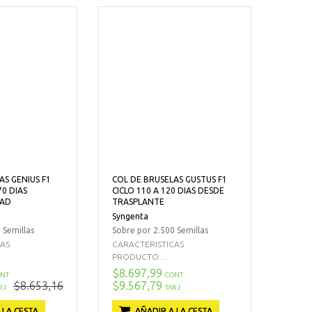
AS GENIUS F1
COL DE BRUSELAS GUSTUS F1
70 DIAS
CICLO 110 A 120 DIAS DESDE
DAD
TRASPLANTE
Syngenta
 Semillas
Sobre por 2.500 Semillas
CAS
CARACTERISTICAS
PRODUCTO:...
$8.697,99
NT
CONT
$8.653,16
$9.567,79
RJ
TARJ
 LA CESTA
AÑADIR A LA CESTA