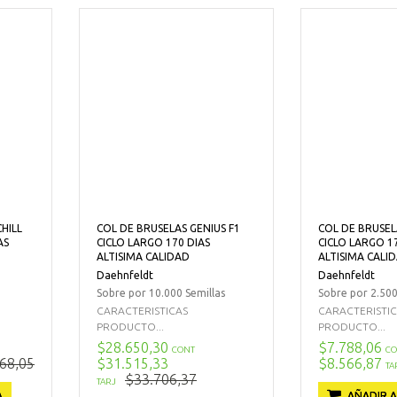
HILL
COL DE BRUSELAS GENIUS F1
COL DE BRUSEL
AS
CICLO LARGO 170 DIAS
CICLO LARGO 1
ALTISIMA CALIDAD
ALTISIMA CALI
Daehnfeldt
Daehnfeldt
Sobre por 10.000 Semillas
Sobre por 2.500
CARACTERISTICAS
CARACTERISTI
PRODUCTO...
PRODUCTO...
$28.650,30
$7.788,06
CONT
CO
68,05
$31.515,33
$8.566,87
TA
$33.706,37
TARJ
A
AÑADIR A