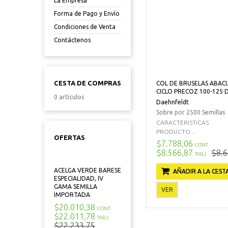
La Empresa
Forma de Pago y Envío
Condiciones de Venta
Contáctenos
CESTA DE COMPRAS
COL DE BRUSELAS ABACU
CICLO PRECOZ 100-125 D
0 artículos
Daehnfeldt
Sobre por 2500 Semillas
CARACTERISTICAS
PRODUCTO:...
OFERTAS
$7.788,06
CONT
$8.566,87
$8.6
TARJ
ACELGA VERDE BARESE
AÑADIR A LA CEST
ESPECIALIDAD, IV
GAMA SEMILLA
VER
IMPORTADA
$20.010,38
CONT
$22.011,78
TARJ
$22.233,75