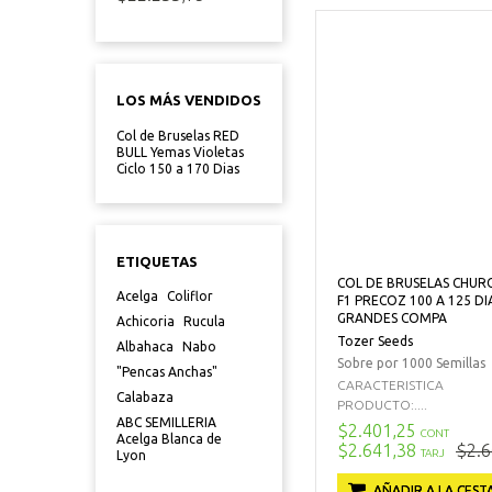
LOS MÁS VENDIDOS
Col de Bruselas RED
BULL Yemas Violetas
Ciclo 150 a 170 Dias
ETIQUETAS
COL DE BRUSELAS CHURC
Acelga
Coliflor
F1 PRECOZ 100 A 125 DI
GRANDES COMPA
Achicoria
Rucula
Tozer Seeds
Albahaca
Nabo
Sobre por 1000 Semillas
"Pencas Anchas"
CARACTERISTICA
Calabaza
PRODUCTO:....
ABC SEMILLERIA
$2.401,25
CONT
Acelga Blanca de
$2.641,38
$2.6
TARJ
Lyon
AÑADIR A LA CEST