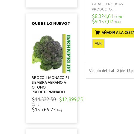
CARACTERISTICAS
PRODUCTO:...
$8.324,61
CONT
$9.157,07
TARJ
QUE ES LO NUEVO ?
AÑADIR A LA CEST
VER
Viendo del
1
al
12
(de
12
p
BROCOLI MONACO F1
SIEMBRA VERANO A
OTONO
PREDETERMINADO
$14.332,50
$12.899,25
Cont
$15.765,75
Tarj