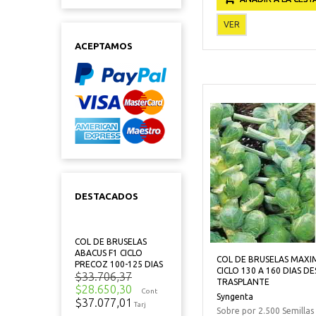
VER
ACEPTAMOS
DESTACADOS
COL DE BRUSELAS
ABACUS F1 CICLO
COL DE BRUSELAS MAXI
PRECOZ 100-125 DIAS
CICLO 130 A 160 DIAS D
$33.706,37
TRASPLANTE
$28.650,30
Cont
Syngenta
$37.077,01
Tarj
Sobre por 2.500 Semillas