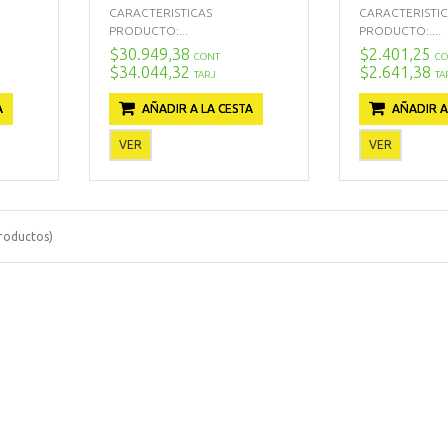
CARACTERISTICAS
CARACTERISTI
PRODUCTO:...
PRODUCTO:....
$30.949,38
$2.401,25
CONT
CO
$34.044,32
$2.641,38
TARJ
TA
A
AÑADIR A LA CESTA
AÑADIR A
VER
VER
roductos)