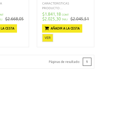
CA
CARACTERISTICAS
PRODUCTO:...
$1.841,18
NT
CONT
$2.668,05
$2.025,30
$2.045,51
RJ
TARJ
 LA CESTA
AÑADIR A LA CESTA
VER
Páginas de resultado:
1