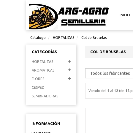
INICIO
Catálogo
HORTALIZAS
Col de Bruselas
CATEGORÍAS
COL DE BRUSELAS
HORTALIZAS
AROMATICAS
FLORES
CESPED
Viendo del
1
al
12
(de
12
p
SEMBRADORAS
INFORMACIÓN