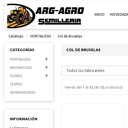
INICIO
NOVEDAD
Catálogo
HORTALIZAS
Col de Bruselas
CATEGORÍAS
COL DE BRUSELAS
HORTALIZAS
AROMATICAS
FLORES
CESPED
Viendo del
1
al
12
(de
12
productos)
SEMBRADORAS
INFORMACIÓN