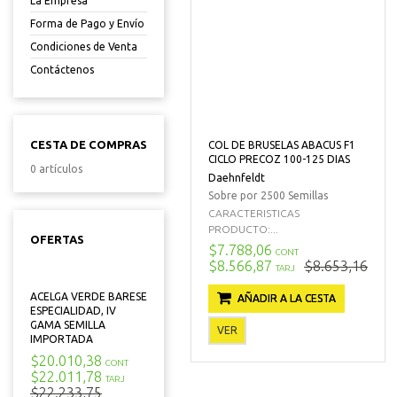
La Empresa
Forma de Pago y Envío
Condiciones de Venta
Contáctenos
CESTA DE COMPRAS
COL DE BRUSELAS ABACUS F1
CICLO PRECOZ 100-125 DIAS
0 artículos
Daehnfeldt
Sobre por 2500 Semillas
CARACTERISTICAS
PRODUCTO:...
OFERTAS
$7.788,06
CONT
$8.566,87
$8.653,16
TARJ
ACELGA VERDE BARESE
AÑADIR A LA CESTA
ESPECIALIDAD, IV
GAMA SEMILLA
VER
IMPORTADA
$20.010,38
CONT
$22.011,78
TARJ
$22.233,75