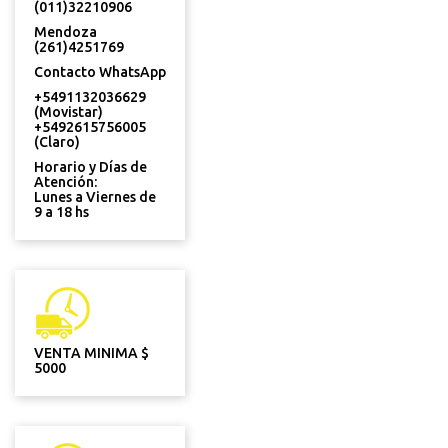
(011)32210906
Mendoza
(261)4251769
Contacto WhatsApp
+5491132036629
(Movistar)
+5492615756005
(Claro)
Horario y Días de
Atención:
Lunes a Viernes de
9 a 18 hs
VENTA MINIMA $
5000