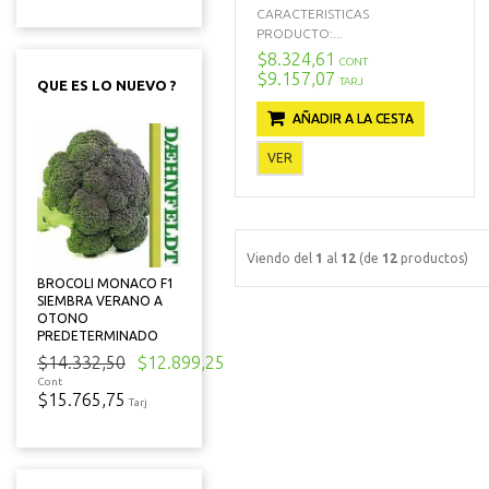
CARACTERISTICAS
PRODUCTO:...
$8.324,61
CONT
$9.157,07
TARJ
QUE ES LO NUEVO ?
AÑADIR A LA CESTA
VER
Viendo del
1
al
12
(de
12
productos)
BROCOLI MONACO F1
SIEMBRA VERANO A
OTONO
PREDETERMINADO
$14.332,50
$12.899,25
Cont
$15.765,75
Tarj