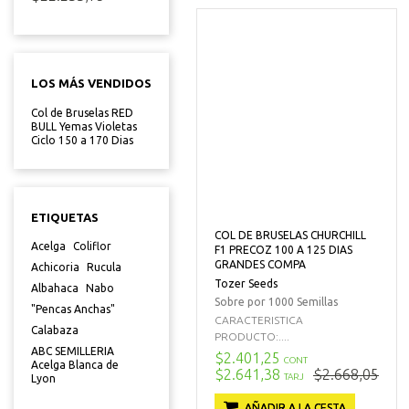
LOS MÁS VENDIDOS
Col de Bruselas RED
BULL Yemas Violetas
Ciclo 150 a 170 Dias
ETIQUETAS
COL DE BRUSELAS CHURCHILL
Acelga
Coliflor
F1 PRECOZ 100 A 125 DIAS
GRANDES COMPA
Achicoria
Rucula
Tozer Seeds
Albahaca
Nabo
Sobre por 1000 Semillas
"Pencas Anchas"
CARACTERISTICA
Calabaza
PRODUCTO:....
ABC SEMILLERIA
$2.401,25
CONT
Acelga Blanca de
$2.641,38
$2.668,05
TARJ
Lyon
AÑADIR A LA CESTA