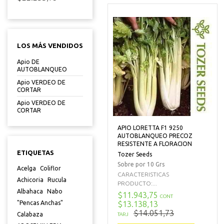
LOS MÁS VENDIDOS
Apio DE
AUTOBLANQUEO
Apio VERDEO DE
CORTAR
Apio VERDEO DE
CORTAR
APIO LORETTA F1 9250
AUTOBLANQUEO PRECOZ
RESISTENTE A FLORACION
ETIQUETAS
Tozer Seeds
Sobre por 10 Grs
Acelga
Coliflor
CARACTERISTICAS
Achicoria
Rucula
PRODUCTO:...
Albahaca
Nabo
$11.943,75
CONT
$13.138,13
"Pencas Anchas"
$14.051,73
Calabaza
TARJ