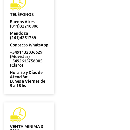
TELÉFONOS
Buenos Aires
(011)32210906
Mendoza
(261)4251769
Contacto WhatsApp
+5491132036629
(Movistar)
+5492615756005
(Claro)
Horario y Días de
Atención:
Lunes a Viernes de
9 a 18 hs
VENTA MINIMA $