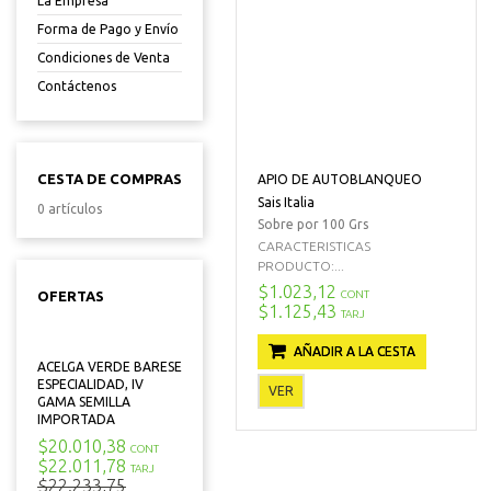
La Empresa
Forma de Pago y Envío
Condiciones de Venta
Contáctenos
CESTA DE COMPRAS
APIO DE AUTOBLANQUEO
Sais Italia
0 artículos
Sobre por 100 Grs
CARACTERISTICAS
PRODUCTO:...
$1.023,12
CONT
OFERTAS
$1.125,43
TARJ
AÑADIR A LA CESTA
ACELGA VERDE BARESE
ESPECIALIDAD, IV
VER
GAMA SEMILLA
IMPORTADA
$20.010,38
CONT
$22.011,78
TARJ
$22.233,75