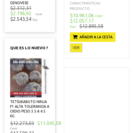
GENOVESE
CARACTERISTICAS
$2.312,31
PRODUCTO:...
$2.196,92
Cont
$10.961,06
CONT
$2.543,54
$12.057,17
Tarj
$12.895,58
TARJ
AÑADIR A LA CESTA
VER
QUE ES LO NUEVO ?
TETSUKABUTO NINJA
F1 ALTA TOLERANCIA A
OIDIO PESO 3.5 A 4.5
KG
$12.273,03
$11.045,58
Cont