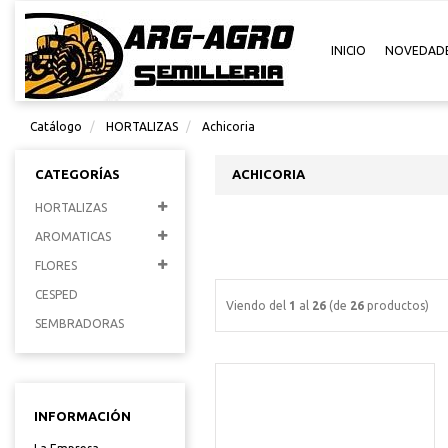
INICIO
NOVEDAD
Catálogo
HORTALIZAS
Achicoria
CATEGORÍAS
ACHICORIA
HORTALIZAS
AROMATICAS
FLORES
CESPED
Viendo del
1
al
26
(de
26
productos)
SEMBRADORAS
INFORMACIÓN