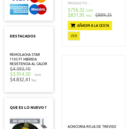
PRODUCTO:...
$756,32
CONT
$831,95
$889,35
TARJ
AÑADIR A LA CESTA
VER
DESTACADOS
REMOLACHA STAR
1105 F1 HIBRIDA
RESISTENCIA AL CALOR
$4.393,10
$3.954,30
Cont
$4.832,41
Tarj
QUE ES LO NUEVO ?
ACHICORIA ROJA DE TREVISO