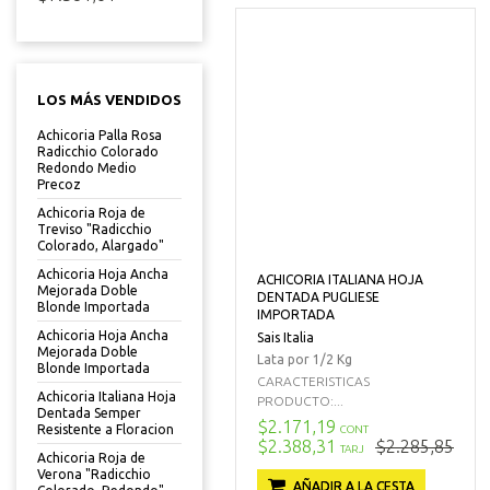
LOS MÁS VENDIDOS
Achicoria Palla Rosa
Radicchio Colorado
Redondo Medio
Precoz
Achicoria Roja de
Treviso "Radicchio
Colorado, Alargado"
Achicoria Hoja Ancha
ACHICORIA ITALIANA HOJA
Mejorada Doble
DENTADA PUGLIESE
Blonde Importada
IMPORTADA
Achicoria Hoja Ancha
Sais Italia
Mejorada Doble
Lata por 1/2 Kg
Blonde Importada
CARACTERISTICAS
Achicoria Italiana Hoja
PRODUCTO:...
Dentada Semper
$2.171,19
Resistente a Floracion
CONT
$2.388,31
$2.285,85
TARJ
Achicoria Roja de
Verona "Radicchio
AÑADIR A LA CESTA