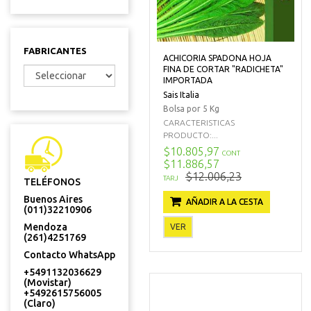
FABRICANTES
ACHICORIA SPADONA HOJA
FINA DE CORTAR "RADICHETA"
IMPORTADA
Sais Italia
Bolsa por 5 Kg
CARACTERISTICAS
PRODUCTO:...
$10.805,97
CONT
$11.886,57
$12.006,23
TARJ
TELÉFONOS
Buenos Aires
AÑADIR A LA CESTA
(011)32210906
Mendoza
VER
(261)4251769
Contacto WhatsApp
+5491132036629
(Movistar)
+5492615756005
(Claro)