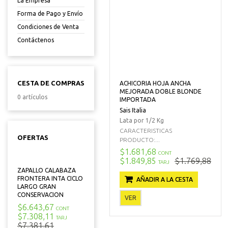
La Empresa
Forma de Pago y Envío
Condiciones de Venta
Contáctenos
CESTA DE COMPRAS
ACHICORIA HOJA ANCHA
MEJORADA DOBLE BLONDE
0 artículos
IMPORTADA
Sais Italia
Lata por 1/2 Kg
CARACTERISTICAS
OFERTAS
PRODUCTO:...
$1.681,68
CONT
$1.849,85
$1.769,88
TARJ
ZAPALLO CALABAZA
FRONTERA INTA CICLO
AÑADIR A LA CESTA
LARGO GRAN
CONSERVACION
VER
$6.643,67
CONT
$7.308,11
TARJ
$7.381,61