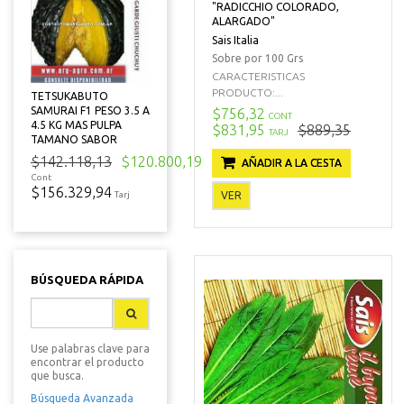
"RADICCHIO COLORADO,
ALARGADO"
Sais Italia
Sobre por 100 Grs
CARACTERISTICAS
PRODUCTO:...
TETSUKABUTO
SAMURAI F1 PESO 3.5 A
$756,32
CONT
4.5 KG MAS PULPA
$831,95
$889,35
TARJ
TAMANO SABOR
$142.118,13
$120.800,19
AÑADIR A LA CESTA
Cont
$156.329,94
VER
Tarj
BÚSQUEDA RÁPIDA
Use palabras clave para
encontrar el producto
que busca.
Búsqueda Avanzada