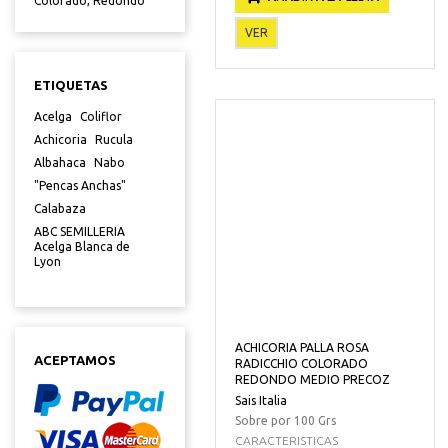
Colorado, Redondo"
VER
ETIQUETAS
Acelga
Coliflor
Achicoria
Rucula
Albahaca
Nabo
"Pencas Anchas"
Calabaza
ABC SEMILLERIA
Acelga Blanca de
Lyon
ACHICORIA PALLA ROSA
ACEPTAMOS
RADICCHIO COLORADO
REDONDO MEDIO PRECOZ
Sais Italia
Sobre por 100 Grs
CARACTERISTICAS