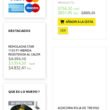
PRODUCTO:...
$756,32
CONT
$831,95
$889,35
TARJ
AÑADIR A LA CESTA
VER
DESTACADOS
REMOLACHA STAR
1105 F1 HIBRIDA
RESISTENCIA AL CALOR
$4.393,10
$3.954,30
Cont
$4.832,41
Tarj
QUE ES LO NUEVO ?
ACHICORIA ROJA DE TREVISO