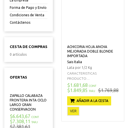
La Empresa
Forma de Pago y Envío
Condiciones de Venta
Contáctenos
CESTA DE COMPRAS
ACHICORIA HOJA ANCHA
MEJORADA DOBLE BLONDE
0 artículos
IMPORTADA
Sais Italia
Lata por 1/2 Kg
CARACTERISTICAS
OFERTAS
PRODUCTO:...
$1.681,68
CONT
$1.849,85
$1.769,88
TARJ
ZAPALLO CALABAZA
FRONTERA INTA CICLO
AÑADIR A LA CESTA
LARGO GRAN
CONSERVACION
VER
$6.643,67
CONT
$7.308,11
TARJ
$7.381,61