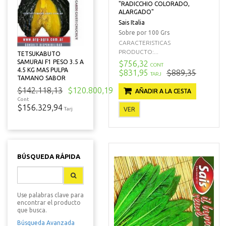
"RADICCHIO COLORADO,
ALARGADO"
Sais Italia
Sobre por 100 Grs
CARACTERISTICAS
PRODUCTO:...
TETSUKABUTO
SAMURAI F1 PESO 3.5 A
$756,32
CONT
4.5 KG MAS PULPA
$831,95
$889,35
TARJ
TAMANO SABOR
$142.118,13
$120.800,19
AÑADIR A LA CESTA
Cont
$156.329,94
VER
Tarj
BÚSQUEDA RÁPIDA
Use palabras clave para
encontrar el producto
que busca.
Búsqueda Avanzada