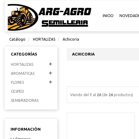
INICIO
NOVEDAD
Catálogo
HORTALIZAS
Achicoria
CATEGORÍAS
ACHICORIA
HORTALIZAS
AROMATICAS
FLORES
CESPED
Viendo del
1
al
26
(de
26
productos)
SEMBRADORAS
INFORMACIÓN