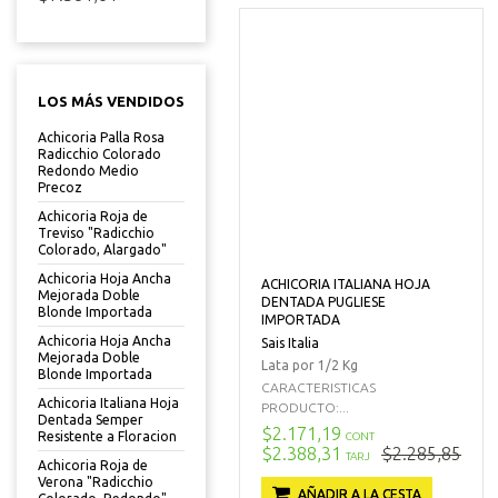
LOS MÁS VENDIDOS
Achicoria Palla Rosa
Radicchio Colorado
Redondo Medio
Precoz
Achicoria Roja de
Treviso "Radicchio
Colorado, Alargado"
Achicoria Hoja Ancha
ACHICORIA ITALIANA HOJA
Mejorada Doble
DENTADA PUGLIESE
Blonde Importada
IMPORTADA
Achicoria Hoja Ancha
Sais Italia
Mejorada Doble
Lata por 1/2 Kg
Blonde Importada
CARACTERISTICAS
Achicoria Italiana Hoja
PRODUCTO:...
Dentada Semper
$2.171,19
Resistente a Floracion
CONT
$2.388,31
$2.285,85
TARJ
Achicoria Roja de
Verona "Radicchio
AÑADIR A LA CESTA