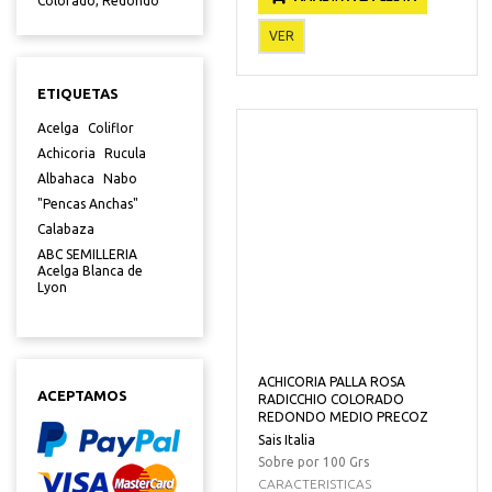
Colorado, Redondo"
VER
ETIQUETAS
Acelga
Coliflor
Achicoria
Rucula
Albahaca
Nabo
"Pencas Anchas"
Calabaza
ABC SEMILLERIA
Acelga Blanca de
Lyon
ACHICORIA PALLA ROSA
ACEPTAMOS
RADICCHIO COLORADO
REDONDO MEDIO PRECOZ
Sais Italia
Sobre por 100 Grs
CARACTERISTICAS