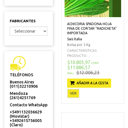
FABRICANTES
ACHICORIA SPADONA HOJA
FINA DE CORTAR "RADICHETA"
IMPORTADA
Sais Italia
Bolsa por 5 Kg
CARACTERISTICAS
PRODUCTO:...
$10.805,97
CONT
$11.886,57
$12.006,23
TARJ
TELÉFONOS
Buenos Aires
AÑADIR A LA CESTA
(011)32210906
Mendoza
VER
(261)4251769
Contacto WhatsApp
+5491132036629
(Movistar)
+5492615756005
(Claro)