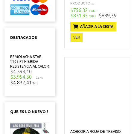
PRODUCTO:...
$756,32
CONT
$831,95
$889,35
TARJ
AÑADIR A LA CESTA
VER
DESTACADOS
REMOLACHA STAR
1105 F1 HIBRIDA
RESISTENCIA AL CALOR
$4.393,10
$3.954,30
Cont
$4.832,41
Tarj
QUE ES LO NUEVO ?
ACHICORIA ROJA DE TREVISO