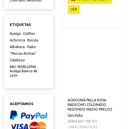
Colorado, Redondo"
VER
ETIQUETAS
Acelga
Coliflor
Achicoria
Rucula
Albahaca
Nabo
"Pencas Anchas"
Calabaza
ABC SEMILLERIA
Acelga Blanca de
Lyon
ACHICORIA PALLA ROSA
ACEPTAMOS
RADICCHIO COLORADO
REDONDO MEDIO PRECOZ
Sais Italia
Sobre por 100 Grs
CARACTERISTICAS