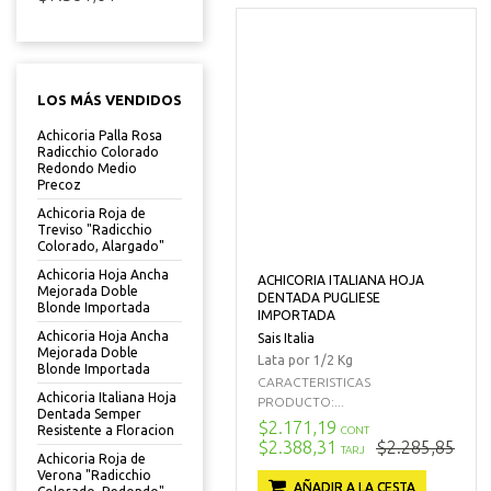
LOS MÁS VENDIDOS
Achicoria Palla Rosa
Radicchio Colorado
Redondo Medio
Precoz
Achicoria Roja de
Treviso "Radicchio
Colorado, Alargado"
Achicoria Hoja Ancha
ACHICORIA ITALIANA HOJA
Mejorada Doble
DENTADA PUGLIESE
Blonde Importada
IMPORTADA
Achicoria Hoja Ancha
Sais Italia
Mejorada Doble
Lata por 1/2 Kg
Blonde Importada
CARACTERISTICAS
Achicoria Italiana Hoja
PRODUCTO:...
Dentada Semper
$2.171,19
Resistente a Floracion
CONT
$2.388,31
$2.285,85
TARJ
Achicoria Roja de
Verona "Radicchio
AÑADIR A LA CESTA