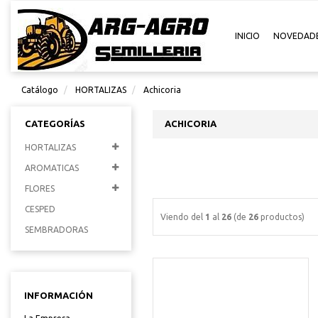
INICIO
NOVEDAD
Catálogo
HORTALIZAS
Achicoria
CATEGORÍAS
ACHICORIA
HORTALIZAS
AROMATICAS
FLORES
CESPED
Viendo del
1
al
26
(de
26
productos)
SEMBRADORAS
INFORMACIÓN