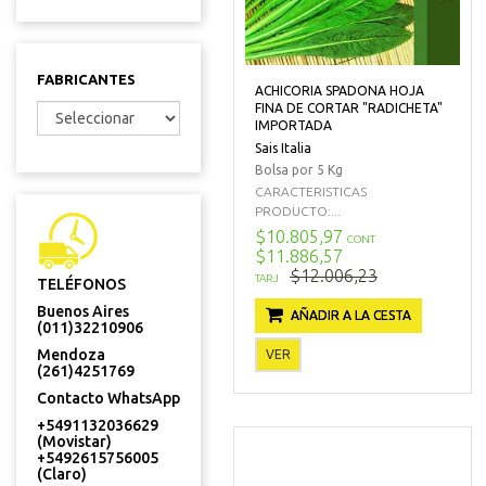
FABRICANTES
ACHICORIA SPADONA HOJA
FINA DE CORTAR "RADICHETA"
IMPORTADA
Sais Italia
Bolsa por 5 Kg
CARACTERISTICAS
PRODUCTO:...
$10.805,97
CONT
$11.886,57
$12.006,23
TARJ
TELÉFONOS
Buenos Aires
AÑADIR A LA CESTA
(011)32210906
Mendoza
VER
(261)4251769
Contacto WhatsApp
+5491132036629
(Movistar)
+5492615756005
(Claro)