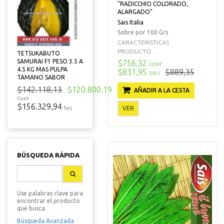
"RADICCHIO COLORADO,
ALARGADO"
Sais Italia
Sobre por 100 Grs
CARACTERISTICAS
PRODUCTO:...
TETSUKABUTO
SAMURAI F1 PESO 3.5 A
$756,32
CONT
4.5 KG MAS PULPA
$831,95
$889,35
TARJ
TAMANO SABOR
$142.118,13
$120.800,19
AÑADIR A LA CESTA
Cont
$156.329,94
VER
Tarj
BÚSQUEDA RÁPIDA
Use palabras clave para
encontrar el producto
que busca.
Búsqueda Avanzada