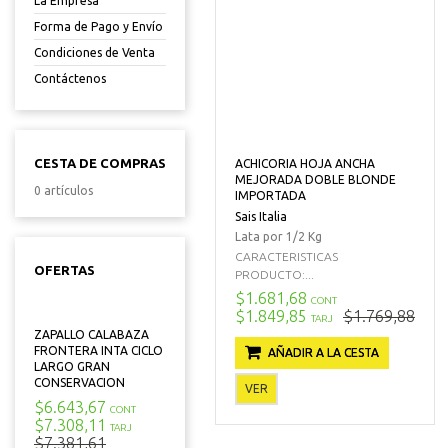
La Empresa
Forma de Pago y Envío
Condiciones de Venta
Contáctenos
CESTA DE COMPRAS
ACHICORIA HOJA ANCHA
MEJORADA DOBLE BLONDE
0 artículos
IMPORTADA
Sais Italia
Lata por 1/2 Kg
CARACTERISTICAS
OFERTAS
PRODUCTO:...
$1.681,68
CONT
$1.849,85
$1.769,88
TARJ
ZAPALLO CALABAZA
FRONTERA INTA CICLO
AÑADIR A LA CESTA
LARGO GRAN
CONSERVACION
VER
$6.643,67
CONT
$7.308,11
TARJ
$7.381,61