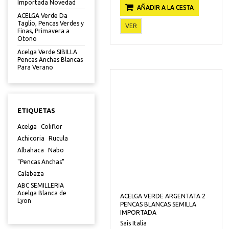
Importada Novedad
AÑADIR A LA CESTA
ACELGA Verde Da
Taglio, Pencas Verdes y
VER
Finas, Primavera a
Otono
Acelga Verde SIBILLA
Pencas Anchas Blancas
Para Verano
ETIQUETAS
Acelga
Coliflor
Achicoria
Rucula
Albahaca
Nabo
"Pencas Anchas"
Calabaza
ABC SEMILLERIA
Acelga Blanca de
ACELGA VERDE ARGENTATA 2
Lyon
PENCAS BLANCAS SEMILLA
IMPORTADA
Sais Italia