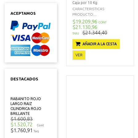
Caja por 10 Kg
CARACTERISTICAS
ACEPTAMOS
PRODUCTO:...
$19.209,96
CONT
$21.130,96
$21.344,40
TARJ
AÑADIR A LA CESTA
VER
DESTACADOS
RABANITO ROJO
LARGO RAIZ
CILINDRICA ROJO
BRILLANTE
$1.600,83
$1.520,72
Cont
$1.760,91
Tarj