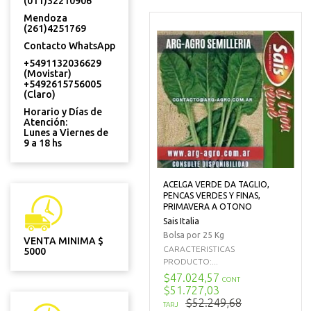
(011)32210906
Mendoza
(261)4251769
Contacto WhatsApp
+5491132036629
(Movistar)
+5492615756005
(Claro)
Horario y Días de
Atención:
Lunes a Viernes de
9 a 18 hs
ACELGA VERDE DA TAGLIO,
PENCAS VERDES Y FINAS,
PRIMAVERA A OTONO
Sais Italia
Bolsa por 25 Kg
VENTA MINIMA $
CARACTERISTICAS
5000
PRODUCTO:...
$47.024,57
CONT
$51.727,03
$52.249,68
TARJ