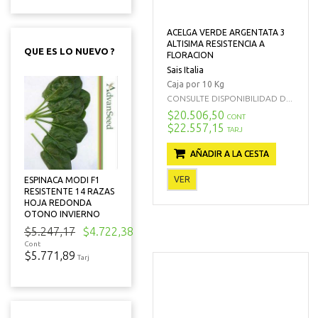
ACELGA VERDE ARGENTATA 3
ALTISIMA RESISTENCIA A
QUE ES LO NUEVO ?
FLORACION
Sais Italia
Caja por 10 Kg
CONSULTE DISPONIBILIDAD D...
$20.506,50
CONT
$22.557,15
TARJ
AÑADIR A LA CESTA
VER
ESPINACA MODI F1
RESISTENTE 14 RAZAS
HOJA REDONDA
OTONO INVIERNO
$5.247,17
$4.722,38
Cont
$5.771,89
Tarj