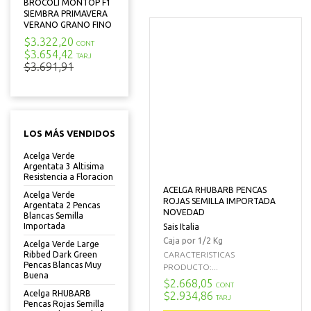
BROCOLI MONTOP F1
SIEMBRA PRIMAVERA
VERANO GRANO FINO
$3.322,20
CONT
$3.654,42
TARJ
$3.691,91
LOS MÁS VENDIDOS
Acelga Verde
Argentata 3 Altisima
Resistencia a Floracion
ACELGA RHUBARB PENCAS
Acelga Verde
ROJAS SEMILLA IMPORTADA
Argentata 2 Pencas
NOVEDAD
Blancas Semilla
Importada
Sais Italia
Caja por 1/2 Kg
Acelga Verde Large
CARACTERISTICAS
Ribbed Dark Green
Pencas Blancas Muy
PRODUCTO:...
Buena
$2.668,05
CONT
Acelga RHUBARB
$2.934,86
TARJ
Pencas Rojas Semilla