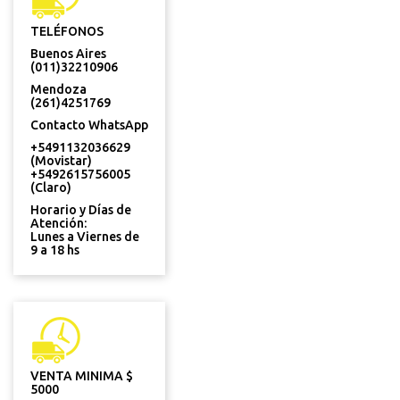
TELÉFONOS
Buenos Aires
(011)32210906
Mendoza
(261)4251769
Contacto WhatsApp
+5491132036629
(Movistar)
+5492615756005
(Claro)
Horario y Días de
Atención:
Lunes a Viernes de
9 a 18 hs
VENTA MINIMA $
5000