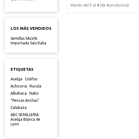
Viendo del
1
al
4
(de
4
productos)
LOS MÁS VENDIDOS
Semillas SALVIA
Importada Sais Italia
ETIQUETAS
Acelga
Coliflor
Achicoria
Rucula
Albahaca
Nabo
"Pencas Anchas"
Calabaza
ABC SEMILLERIA
Acelga Blanca de
Lyon