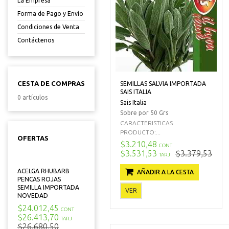
La Empresa
Forma de Pago y Envío
Condiciones de Venta
Contáctenos
CESTA DE COMPRAS
SEMILLAS SALVIA IMPORTADA
SAIS ITALIA
0 artículos
Sais Italia
Sobre por 50 Grs
CARACTERISTICAS
PRODUCTO:...
OFERTAS
$3.210,48
CONT
$3.531,53
$3.379,53
TARJ
ACELGA RHUBARB
AÑADIR A LA CESTA
PENCAS ROJAS
SEMILLA IMPORTADA
VER
NOVEDAD
$24.012,45
CONT
$26.413,70
TARJ
$26.680,50