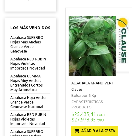
LOS MÁS VENDIDOS
Albahaca SUPERBO
Hojas Mas Anchas
Grande Verde
Genovese
Albahaca RED RUBIN
Hojas Violetas
Importada Novedad
Albahaca GEMMA
Hojas Muy Anchas
ALBAHACA GRAND VERT
Entrenudos Cortos
Clause
Muy Aromatica
Bolsa por 5 Kg
Albahaca Hoja Ancha
CARACTERISTICAS
Grande Verde
Genovese Nacional
PRODUCTO:...
$25.435,41
Albahaca RED RUBIN
CONT
$27.978,95
Hojas Violetas
TARJ
Importada Novedad
AÑADIR A LA CESTA
Albahaca SUPERBO