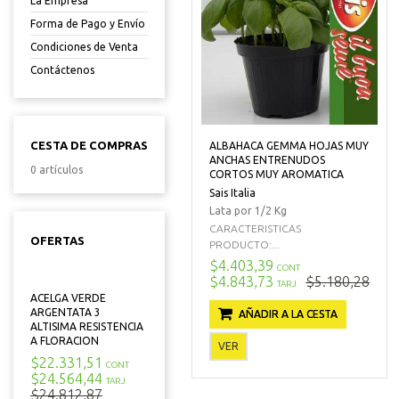
La Empresa
Forma de Pago y Envío
Condiciones de Venta
Contáctenos
CESTA DE COMPRAS
ALBAHACA GEMMA HOJAS MUY
ANCHAS ENTRENUDOS
0 artículos
CORTOS MUY AROMATICA
Sais Italia
Lata por 1/2 Kg
CARACTERISTICAS
OFERTAS
PRODUCTO:...
$4.403,39
CONT
$4.843,73
$5.180,28
TARJ
ACELGA VERDE
ARGENTATA 3
AÑADIR A LA CESTA
ALTISIMA RESISTENCIA
A FLORACION
VER
$22.331,51
CONT
$24.564,44
TARJ
$24.812,87