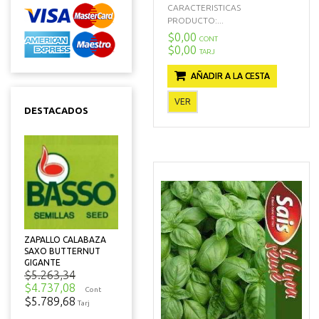
CARACTERISTICAS
PRODUCTO:...
$0,00
CONT
$0,00
TARJ
AÑADIR A LA CESTA
VER
DESTACADOS
ZAPALLO CALABAZA
SAXO BUTTERNUT
GIGANTE
$5.263,34
$4.737,08
Cont
$5.789,68
Tarj