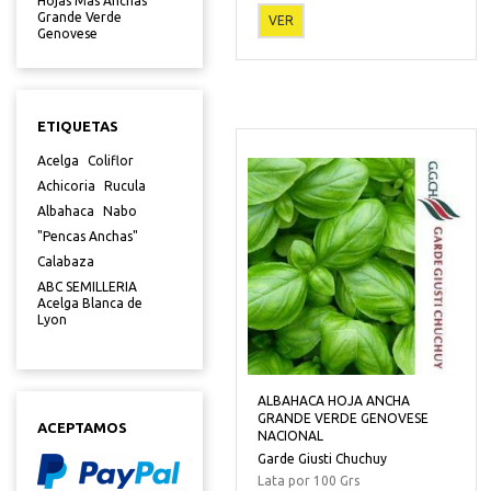
Hojas Mas Anchas
Grande Verde
VER
Genovese
ETIQUETAS
Acelga
Coliflor
Achicoria
Rucula
Albahaca
Nabo
"Pencas Anchas"
Calabaza
ABC SEMILLERIA
Acelga Blanca de
Lyon
ALBAHACA HOJA ANCHA
GRANDE VERDE GENOVESE
ACEPTAMOS
NACIONAL
Garde Giusti Chuchuy
Lata por 100 Grs