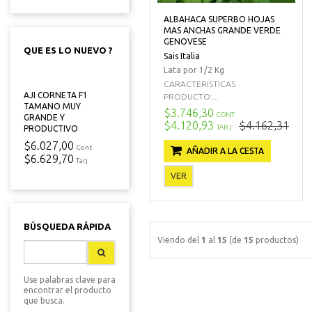
ALBAHACA SUPERBO HOJAS
MAS ANCHAS GRANDE VERDE
GENOVESE
QUE ES LO NUEVO ?
Sais Italia
Lata por 1/2 Kg
CARACTERISTICAS
AJI CORNETA F1
PRODUCTO:...
TAMANO MUY
$3.746,30
CONT
GRANDE Y
$4.120,93
$4.162,31
TARJ
PRODUCTIVO
$6.027,00
Cont
AÑADIR A LA CESTA
$6.629,70
Tarj
VER
BÚSQUEDA RÁPIDA
Viendo del
1
al
15
(de
15
productos)
Use palabras clave para
encontrar el producto
que busca.