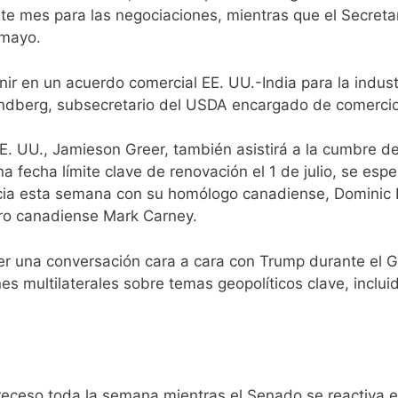
este mes para las negociaciones, mientras que el Secretar
 mayo.
ir en un acuerdo comercial EE. UU.-India para la indust
ndberg, subsecretario del USDA encargado de comercio 
. UU., Jamieson Greer, también asistirá a la cumbre d
fecha límite clave de renovación el 1 de julio, se esp
cia esta semana con su homólogo canadiense, Dominic L
tro canadiense Mark Carney.
er una conversación cara a cara con Trump durante el G
es multilaterales sobre temas geopolíticos clave, inclui
eceso toda la semana mientras el Senado se reactiva el 