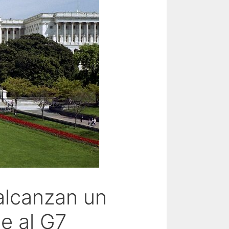
alcanzan un
e al G7