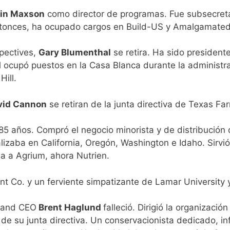
tin Maxson
como director de programas. Fue subsecretar
tonces, ha ocupado cargos en Build-US y Amalgamated
pectives
,
Gary Blumenthal
se retira. Ha sido presiden
 ocupó puestos en la Casa Blanca durante la administr
Hill.
vid Cannon
se retiran de la junta directiva de Texas Fa
s 85 años. Compró el negocio minorista y de distribución
zaba en California, Oregón, Washington e Idaho. Sirvió 
a a Agrium, ahora Nutrien.
t Co. y un ferviente simpatizante de Lamar University 
 and CEO
Brent Haglund
falleció. Dirigió la organizaci
de su junta directiva. Un conservacionista dedicado, i