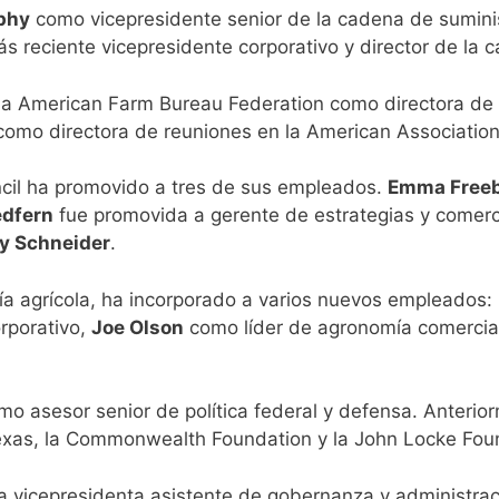
phy
como vicepresidente senior de la cadena de sumini
s reciente vicepresidente corporativo y director de la 
la American Farm Bureau Federation como directora de o
como directora de reuniones en la American Association
ncil ha promovido a tres de sus empleados.
Emma Freeb
dfern
fue promovida a gerente de estrategias y comerc
y Schneider
.
ía agrícola, ha incorporado a varios nuevos empleados:
orporativo,
Joe Olson
como líder de agronomía comercia
o asesor senior de política federal y defensa. Anterio
xas, la Commonwealth Foundation y la John Locke Fou
 vicepresidenta asistente de gobernanza y administrac