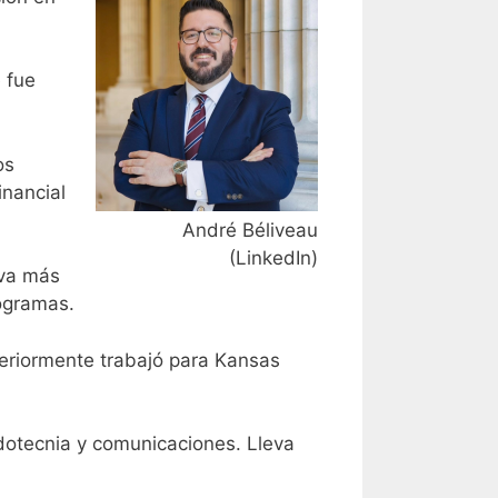
 fue
os
inancial
André Béliveau
(LinkedIn)
eva más
rogramas.
eriormente trabajó para Kansas
dotecnia y comunicaciones. Lleva