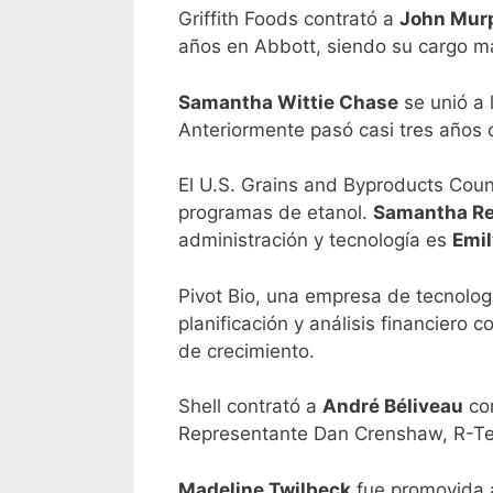
Griffith Foods contrató a
John Mur
años en Abbott, siendo su cargo má
Samantha Wittie Chase
se unió a 
Anteriormente pasó casi tres años 
El U.S. Grains and Byproducts Cou
programas de etanol.
Samantha Re
administración y tecnología es
Emil
Pivot Bio, una empresa de tecnolog
planificación y análisis financiero c
de crecimiento.
Shell contrató a
André Béliveau
com
Representante Dan Crenshaw, R-Te
M
adeline Twilbeck
fue promovida a