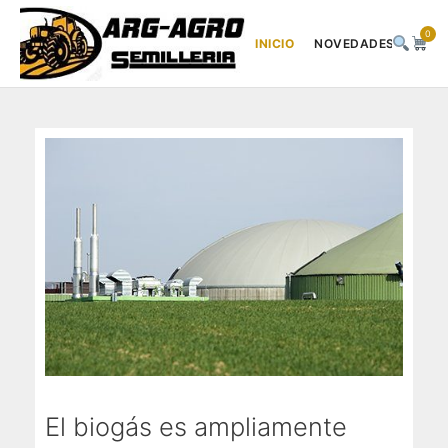
0
INICIO
NOVEDADES
DES
Saltar
al
contenido
El biogás es ampliamente